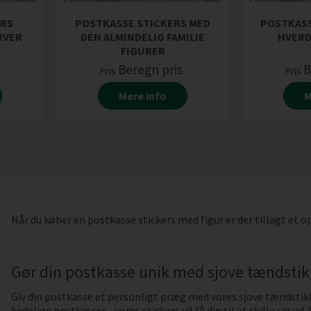
ERS
POSTKASSE STICKERS MED
POSTKASS
ARVER
DEN ALMINDELIG FAMILIE
HVERD
FIGURER
s
Beregn pris
B
Pris
Pris
Mere info
M
Når du køber en postkasse stickers med figur er der tillagt et op
Gør din postkasse unik med sjove tændstikf
Giv din postkasse et personligt præg med vores sjove tændstikk
kedelige postkasser - vores stickers vil få din til at skille sig ud