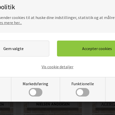
olitik
TICKER
POSTKASSE STICKERS MED
POSTKASS
ender cookies til at huske dine indstillinger, statistik og at målre
SUPERHELTE FIGURER
FIGURE
s mere her...
D
s
Beregn pris
B
Pris
Pris
Mere info
M
Vis cookie detaljer
Markedsføring
Funktionelle