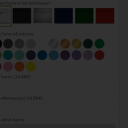
ken farve er din postkasse?
 farve på teksten
v husnr. (24 DKK)
v efternavn(e) (24 DKK)
 antal navne