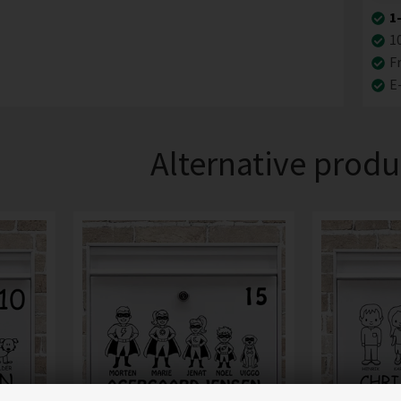
1
1
Fr
E
Alternative produ