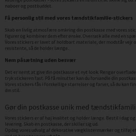
naboer og postbuddet.
Få personlig stil med vores tændstikfamilie-stickers
Skab en livlig atmosfære omkring din postkasse med vores stic
figurer og kombiner dem efter ønske. Overrask alle med en sp
Vores stickers er lavet af holdbart materiale, der modstår vejr 
resistente, så de holder længe.
Nem påsætning uden besvær
Det er nemt at give din postkasse et nyt look. Rengør overflade
tryk stickeren fast. På få minutter kan du forvandle din postkas
Vores stickers fås i forskellige størrelser og farver, så du kan f
din stil.
Gør din postkasse unik med tændstikfamili
Vores stickers er af høj kvalitet og holder længe. Bestil i dag og
levering. Skab en postkasse, der skiller sig ud.
Opdag vores udvalg af dekorative vægklistermærker og tilføj et
ved at besøge vores
udvalg
.