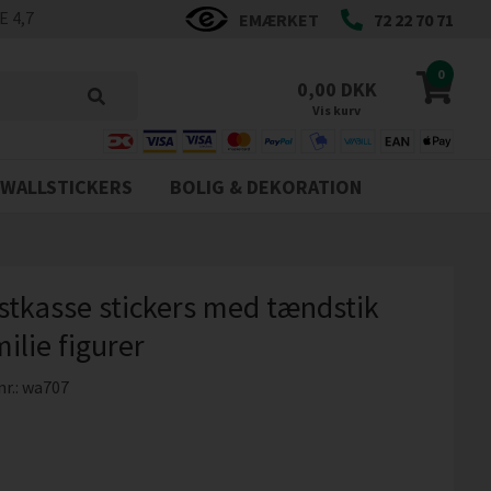
 4,7
EMÆRKET
72 22 70 71
0
0,00 DKK
Vis kurv
WALLSTICKERS
BOLIG & DEKORATION
stkasse stickers med tændstik
ilie figurer
nr.:
wa707