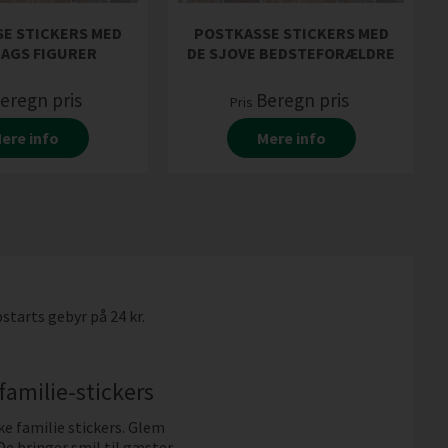
E STICKERS MED
POSTKASSE STICKERS MED
AGS FIGURER
DE SJOVE BEDSTEFORÆLDRE
eregn pris
Beregn pris
Pris
ere info
Mere info
starts gebyr på 24 kr.
amilie-stickers
e familie stickers. Glem
. De bringer smil til gæster,