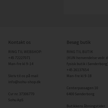
Kontakt os
Besøg butik
RING TIL WEBSHOP:
RING TIL BUTIK
+45 72227071
(KUN henvendelse vedr. 
Man-fre kl 9-14
fysisk butik i Sønderborg)
+45 26137654
Skriv til os på mail
Man-fre kl 9-18
info@sohu-shop.dk
Centerpassagen 10
Cvr nr. 37306770
6400 Sønderborg
Sohu ApS
Butikkens åbningstider