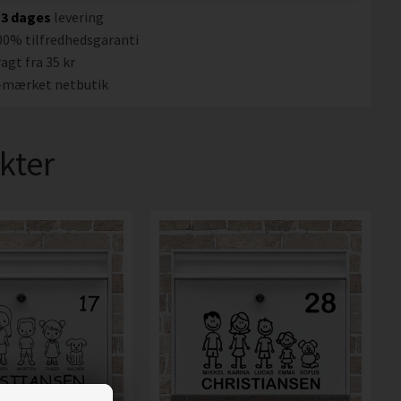
-3 dages
levering
00% tilfredhedsgaranti
agt fra 35 kr
-mærket netbutik
kter