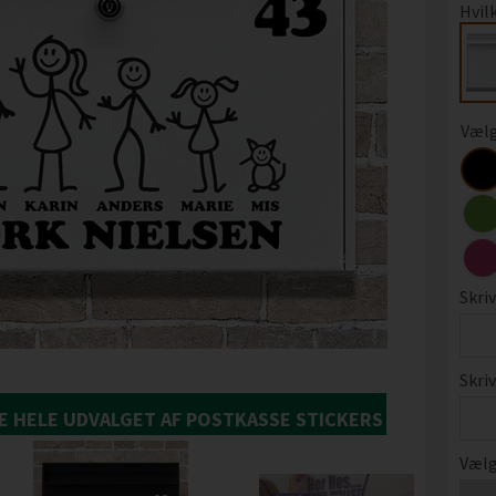
Hvil
Vælg
Skri
Skri
SE HELE UDVALGET AF POSTKASSE STICKERS
Vælg