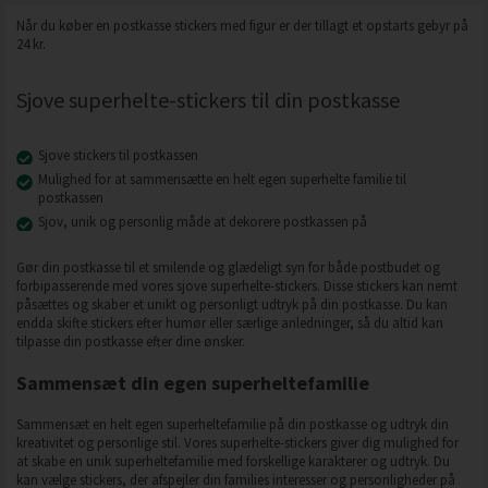
Når du køber en postkasse stickers med figur er der tillagt et opstarts gebyr på
24 kr.
Sjove superhelte-stickers til din postkasse
Sjove stickers til postkassen
Mulighed for at sammensætte en helt egen superhelte familie til
postkassen
Sjov, unik og personlig måde at dekorere postkassen på
Gør din postkasse til et smilende og glædeligt syn for både postbudet og
forbipasserende med vores sjove superhelte-stickers. Disse stickers kan nemt
påsættes og skaber et unikt og personligt udtryk på din postkasse. Du kan
endda skifte stickers efter humør eller særlige anledninger, så du altid kan
tilpasse din postkasse efter dine ønsker.
Sammensæt din egen superheltefamilie
Sammensæt en helt egen superheltefamilie på din postkasse og udtryk din
kreativitet og personlige stil. Vores superhelte-stickers giver dig mulighed for
at skabe en unik superheltefamilie med forskellige karakterer og udtryk. Du
kan vælge stickers, der afspejler din families interesser og personligheder på