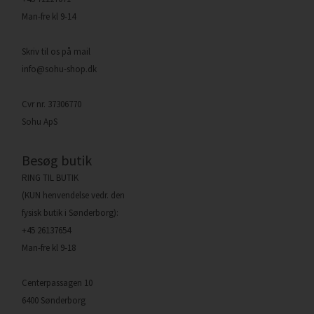
Man-fre kl 9-14
Skriv til os på mail
info@sohu-shop.dk
Cvr nr. 37306770
Sohu ApS
Besøg butik
RING TIL BUTIK
(KUN henvendelse vedr. den
fysisk butik i Sønderborg):
+45 26137654
Man-fre kl 9-18
Centerpassagen 10
6400 Sønderborg