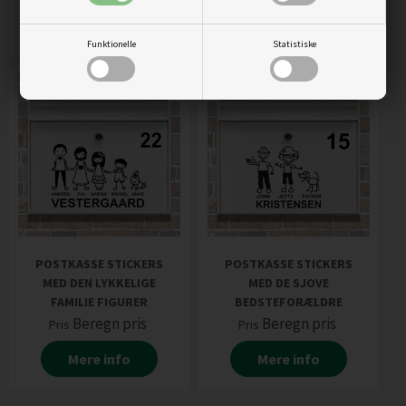
Mere info
Mere info
Funktionelle
Statistiske
POSTKASSE STICKERS
POSTKASSE STICKERS
MED DEN LYKKELIGE
MED DE SJOVE
FAMILIE FIGURER
BEDSTEFORÆLDRE
Beregn pris
Beregn pris
Pris
Pris
Mere info
Mere info