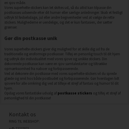
en sjov måde.
Vores superhelte-stickers kan let skiftes ud, så du altid kan tilpasse din
postkasses udseende efter dit humør eller særlige anledninger. Skab et festligt
udtryk til fødselsdage, jul eller andre begivenheder ved at vælge de rette
stickers. Mulighederne er uendelige, og det er kun fantasien, der sætter
grænser.
Gør din postkasse unik
Vores superhelte-stickers giver dig mulighed for at skille dig ud fra de
traditionelle og ensformige postkasser. Tilføj en personlig touch til dit hjem
og udtryk din individualitet med vores sjove og unikke stickers. Din
dekorerede postkasse kan være en sjov samtalestarter og tiltrække
opmærksomhed fra naboer og forbipasserende.
Ved at dekorere din postkasse med vores superhelte-stickers vil du sprede
glæde og smil hos både postbudet og forbipasserende. Gør hverdagen lidt
sjovere for alle omkring dig ved at tilføje et strejf af fantasi og humor til dit
hjem.
Opdag vores fantastiske udvalg af
postkasse stickers
og tilføj et strejf af
personlighed til din postkasse!
Kontakt os
RING TIL WEBSHOP:
+45 72227071