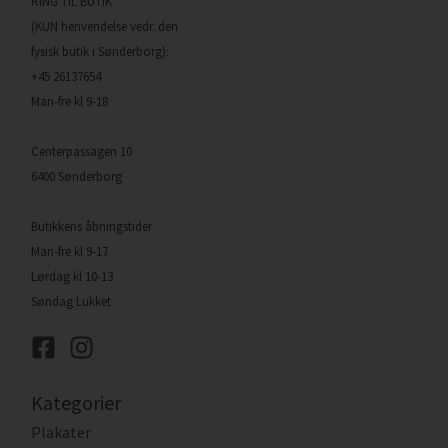
RING TIL BUTIK
(KUN henvendelse vedr. den
fysisk butik i Sønderborg):
+45 26137654
Man-fre kl 9-18
Centerpassagen 10
6400 Sønderborg
Butikkens åbningstider
Man-fre kl 9-17
Lørdag kl 10-13
Søndag Lukket
Kategorier
Plakater