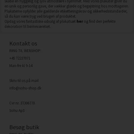
skabe en hyggelig og sjov atmosfære i hjemmet. Med vores plakater giver du
en unik og personlig gave, der vækker glæde og begejstring hos modtageren.
Plakaterne opfylder alle gældende etiketteringskrav og sikkerhedsstandarder,
så du kan være tryg ved brugen af produktet.
Opdag vores fantastiske udvalg af plakatsæt
her
og find den perfekte
dekoration til børneværelset.
Kontakt os
RING TIL WEBSHOP:
+45 72227071
Man-fre kl 9-14
Skriv til os på mail
info@sohu-shop.dk
Cvr nr. 37306770
Sohu ApS
Besøg butik