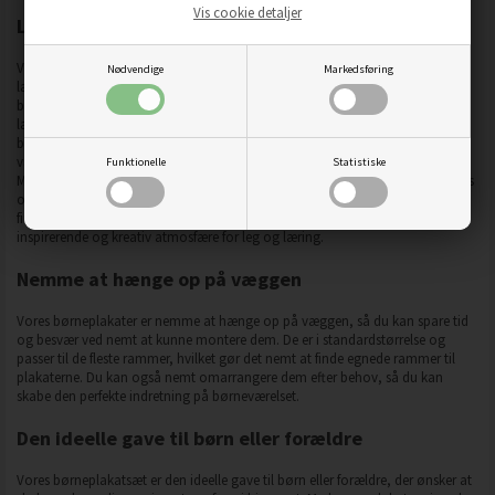
Vis cookie detaljer
Lavet af holdbart materiale af høj kvalitet
Vores børneplakater er lavet af holdbart materiale af høj kvalitet, der sikrer
Nødvendige
Markedsføring
langvarig brug og bevarer plakaternes udseende. De tåler børns leg og
berøring uden at blive beskadiget, så du kan være sikker på, at de vil holde i
lang tid. Billederne er trykt med miljøvenlige blæk, hvilket bidrager til en
bæredygtig og miljøbevidst livsstil samtidig med, at de er sikre for dit barn at
være omkring.
Funktionelle
Statistiske
Med vores farverige og livlige billeder tiltrækker vores børneplakater børnenes
opmærksomhed og stimulerer deres visuelle sanser og fantasi. Børnene vil
finde glæde og begejstring ved at se på plakaterne, hvilket skaber en
inspirerende og kreativ atmosfære for leg og læring.
Nemme at hænge op på væggen
Vores børneplakater er nemme at hænge op på væggen, så du kan spare tid
og besvær ved nemt at kunne montere dem. De er i standardstørrelse og
passer til de fleste rammer, hvilket gør det nemt at finde egnede rammer til
plakaterne. Du kan også nemt omarrangere dem efter behov, så du kan
skabe den perfekte indretning på børneværelset.
Den ideelle gave til børn eller forældre
Vores børneplakatsæt er den ideelle gave til børn eller forældre, der ønsker at