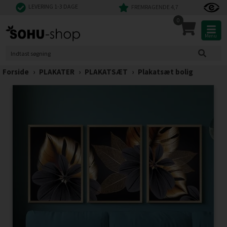
LEVERING 1-3 DAGE
FREMRAGENDE 4,7
0
Menu
Forside
›
PLAKATER
›
PLAKATSÆT
›
Plakatsæt bolig