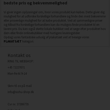
bedste pris og bekvemmelighed
Vi giver ingen oplysninger om, hvor vores produkt kan købes. Dette giver dig
mulighed for at udforske forskellige forhandlere og finde den mest bekvemme
eller prisvenlige mulighed for at købe produktet. Ved at sammenligne priser
og tilbud fra forskellige forhandlere kan du muligvis finde produktet til en
lavere pris. Du kan også støtte lokale butikker ved at søge efter produktet hos
dem eller finde onlinebutikker med hurtigere leveringstider.
Opdag vores fantastiske udvalg af plakatsæt ved at besøge vores
PLAKATSÆT
kategori.
Kontakt os
RING TIL WEBSHOP:
+45 72227071
Man-fre kl 9-14
Skriv til os på mail
info@sohu-shop.dk
Cvr nr. 37306770