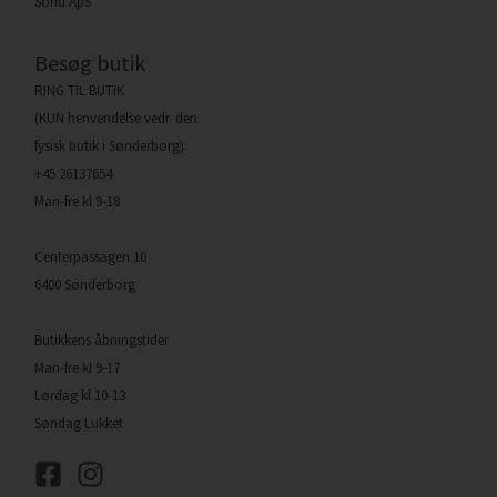
Sohu ApS
Besøg butik
RING TIL BUTIK
(KUN henvendelse vedr. den
fysisk butik i Sønderborg):
+45 26137654
Man-fre kl 9-18
Centerpassagen 10
6400 Sønderborg
Butikkens åbningstider
Man-fre kl 9-17
Lørdag kl 10-13
Søndag Lukket