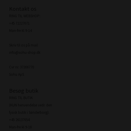
Kontakt os
RING TIL WEBSHOP:
+45 72227071
Man-fre kl 9-14
Skriv til os på mail
info@sohu-shop.dk
Cvr nr. 37306770
Sohu ApS
Besøg butik
RING TIL BUTIK
(KUN henvendelse vedr. den
fysisk butik i Sønderborg):
+45 26137654
Man-fre kl 9-18