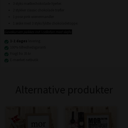
3 styks mælkechokolade hjerter.
2 stykker classic chokolade trøfler
1 pose pink wienermandler
1 æske med 3 styks fyldte chokoladetoppe.
Gavekurven pakkes ind i cellofan med sløjfe.
1-2 dages
levering
100% tilfredhedsgaranti
Fragt fra 35 kr
E-mærket netbutik
Alternative produkter