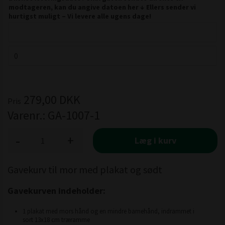
modtageren, kan du angive datoen her ↓ Ellers sender vi
hurtigst muligt – Vi levere alle ugens dage!
279,00
DKK
Pris
Varenr.:
GA-1007-1
-
+
Læg i kurv
Gavekurv til mor med plakat og sødt
Gavekurven indeholder:
1 plakat med mors hånd og en mindre barnehånd, indrammet i
sort 13x18 cm træramme