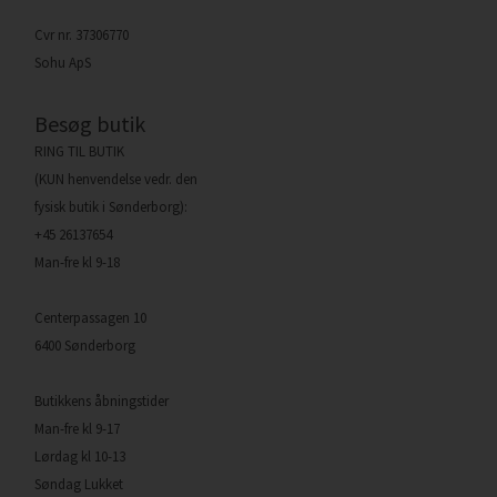
Cvr nr. 37306770
Sohu ApS
Besøg butik
RING TIL BUTIK
(KUN henvendelse vedr. den
fysisk butik i Sønderborg):
+45 26137654
Man-fre kl 9-18
Centerpassagen 10
6400 Sønderborg
Butikkens åbningstider
Man-fre kl 9-17
Lørdag kl 10-13
Søndag Lukket