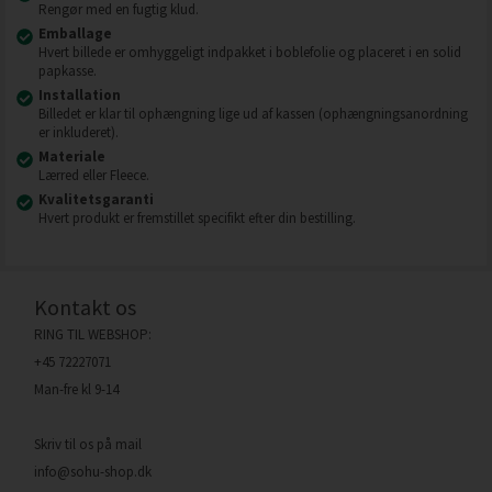
Rengør med en fugtig klud.
Emballage
Hvert billede er omhyggeligt indpakket i boblefolie og placeret i en solid
papkasse.
Installation
Billedet er klar til ophængning lige ud af kassen (ophængningsanordning
er inkluderet).
Materiale
Lærred eller Fleece.
Kvalitetsgaranti
Hvert produkt er fremstillet specifikt efter din bestilling.
Kontakt os
RING TIL WEBSHOP:
+45 72227071
Man-fre kl 9-14
Skriv til os på mail
info@sohu-shop.dk