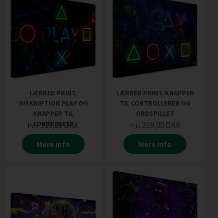
LÆRRED PRINT,
LÆRRED PRINT, KNAPPER
INSKRIPTION PLAY OG
TIL CONTROLLEREN OG
KNAPPER TIL
ORDSPILLET
CONTROLLER
319,00
DKK
319,00
DKK
Pris
Pris
Mere info
Mere info