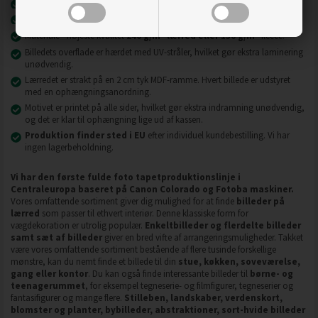
Nyeste printteknologi
UVgel FLXfinish
.
Billeder på lærred er modstandsdygtige over for slid, ridser og snavs.
2
2
Materiale - højeste kvalitet
240 g/m
lærred eller 130 g/m
fleece.
Billedets overflade er hærdet med UV-stråler, hvilket gør ekstra laminering
unødvendig.
Lærredet er strakt på en 2 cm tyk MDF-ramme. Hvert billede er udstyret
med en ophængningsanordning.
Motivet er printet på alle sider, hvilket gør ekstra indramning unødvendig,
og det er klar til ophængning lige ud af kassen.
Produktion finder sted i EU
efter individuel kundebestilling. Vi har
ingen lagerbeholdning.
Vi har den første fulde foto tapetproduktionslinje i
Centraleuropa baseret på Canon Colorado og Fotoba maskiner.
Vores omfattende sortiment giver dig mulighed for at finde
billeder på
lærred
som passer til ethvert interiør. Denne klassiske form for
vægdekoration er utrolig populær.
Enkeltbilleder og flerdelte billeder
samt sæt af billeder
giver en bred vifte af arrangeringsmuligheder. Takket
være vores omfattende sortiment bestående af flere tusinde forskellige
mønstre, kan du nemt finde et billede til din
stue, køkken, soveværelse,
gang eller kontor
. Du kan også finde interessante billeder til
børne- og
teenagerummet
, for eksempel tegneserie- og filmfigurer, tegneserier og
fantasifigurer og mange flere.
Stilleben, landskaber, verdenskort,
blomster og planter, bybilleder, abstraktioner, sort-hvide billeder