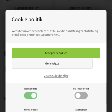
LÆRRED PRINT,
LÆRRED PRINT,
SPILKONSOL
SPILLERENS CONTROLLER
Cookie politik
319,00
DKK
319,00
DKK
Pris
Pris
Websitet anvender cookies til at huske dine indstillinger, statistik og
Mere info
Mere info
at målrette annoncer.
Læs mere her...
Vis cookie detaljer
Nødvendige
Markedsføring
Vigtigste produktegenskaber:
Funktionelle
Statistiske