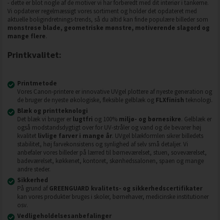
- dette er blot nogle af de motiver vi har forberedt med dit interiør i tankerne.
Vi opdaterer regelmæssigt vores sortiment og holder det opdateret med
aktuelle boligindretnings-trends, så du altid kan finde populære billeder som
monstrøse blade, geometriske mønstre, motiverende slagord og
mange flere
.
Printkvalitet:
Printmetode
Vores Canon-printere er innovative UVgel plottere af nyeste generation og
de bruger de nyeste økologiske, fleksible gelblæk og
FLXfinish
teknologi.
Blæk og printteknologi
Det blæk vi bruger er
lugtfri
og 100%
miljø- og børnesikre
. Gelblæk er
også modstandsdygtigt over for UV-stråler og vand og de bevarer høj
kvalitet
livlige farver i mange år
. UVgel blækformlen sikrer billedets
stabilitet, høj farvekonsistens og synlighed af selv små detaljer. Vi
anbefaler vores billeder på lærred til børneværelset, stuen, soveværelset,
badeværelset, køkkenet, kontoret, skønhedssalonen, spaen og mange
andre steder.
Sikkerhed
På grund af
GREENGUARD kvalitets- og sikkerhedscertifikater
kan vores produkter bruges i skoler, børnehaver, medicinske institutioner
osv.
Vedligeholdelsesanbefalinger