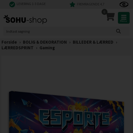
LEVERING 1-3 DAGE
FREMRAGENDE 4,7
0
Menu
Forside
›
BOLIG & DEKORATION
›
BILLEDER & LÆRRED
›
LÆRREDSPRINT
›
Gaming