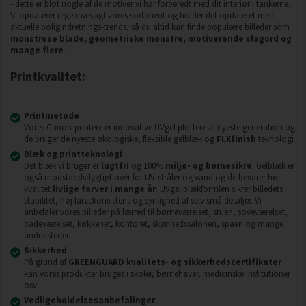
- dette er blot nogle af de motiver vi har forberedt med dit interiør i tankerne.
Vi opdaterer regelmæssigt vores sortiment og holder det opdateret med
aktuelle boligindretnings-trends, så du altid kan finde populære billeder som
monstrøse blade, geometriske mønstre, motiverende slagord og
mange flere
.
Printkvalitet:
Printmetode
Vores Canon-printere er innovative UVgel plottere af nyeste generation og
de bruger de nyeste økologiske, fleksible gelblæk og
FLXfinish
teknologi.
Blæk og printteknologi
Det blæk vi bruger er
lugtfri
og 100%
miljø- og børnesikre
. Gelblæk er
også modstandsdygtigt over for UV-stråler og vand og de bevarer høj
kvalitet
livlige farver i mange år
. UVgel blækformlen sikrer billedets
stabilitet, høj farvekonsistens og synlighed af selv små detaljer. Vi
anbefaler vores billeder på lærred til børneværelset, stuen, soveværelset,
badeværelset, køkkenet, kontoret, skønhedssalonen, spaen og mange
andre steder.
Sikkerhed
På grund af
GREENGUARD kvalitets- og sikkerhedscertifikater
kan vores produkter bruges i skoler, børnehaver, medicinske institutioner
osv.
Vedligeholdelsesanbefalinger