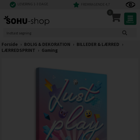
LEVERING 1-3 DAGE
FREMRAGENDE 4,7
0
Menu
Forside
›
BOLIG & DEKORATION
›
BILLEDER & LÆRRED
›
LÆRREDSPRINT
›
Gaming