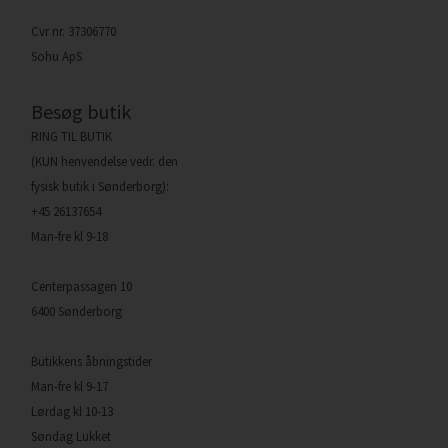
Cvr nr. 37306770
Sohu ApS
Besøg butik
RING TIL BUTIK
(KUN henvendelse vedr. den
fysisk butik i Sønderborg):
+45 26137654
Man-fre kl 9-18
Centerpassagen 10
6400 Sønderborg
Butikkens åbningstider
Man-fre kl 9-17
Lørdag kl 10-13
Søndag Lukket