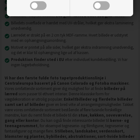
Nyeste printteknologi
UVgel FLXfinish
.
Billeder på lærred er modstandsdygtige over for slid, ridser og snavs.
2
2
Materiale - højeste kvalitet
240 g/m
lærred eller 130 g/m
fleece.
Billedets overflade er hærdet med UV-stråler, hvilket gør ekstra laminering
unødvendig.
Lærredet er strakt på en 2 cm tyk MDF-ramme. Hvert billede er udstyret
med en ophængningsanordning.
Motivet er printet på alle sider, hvilket gør ekstra indramning unødvendig,
og det er klar til ophængning lige ud af kassen.
Produktion finder sted i EU
efter individuel kundebestilling. Vi har
ingen lagerbeholdning.
Vi har den første fulde foto tapetproduktionslinje i
Centraleuropa baseret på Canon Colorado og Fotoba maskiner.
Vores omfattende sortiment giver dig mulighed for at finde
billeder på
lærred
som passer til ethvert interiør. Denne klassiske form for
vægdekoration er utrolig populær.
Enkeltbilleder og flerdelte billeder
samt sæt af billeder
giver en bred vifte af arrangeringsmuligheder. Takket
være vores omfattende sortiment bestående af flere tusinde forskellige
mønstre, kan du nemt finde et billede til din
stue, køkken, soveværelse,
gang eller kontor
. Du kan også finde interessante billeder til
børne- og
teenagerummet
, for eksempel tegneserie- og filmfigurer, tegneserier og
fantasifigurer og mange flere.
Stilleben, landskaber, verdenskort,
blomster og planter, bybilleder, abstraktioner, sort-hvide billeder