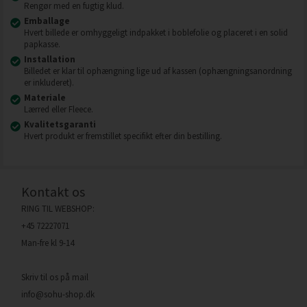
Rengør med en fugtig klud.
Emballage
Hvert billede er omhyggeligt indpakket i boblefolie og placeret i en solid
papkasse.
Installation
Billedet er klar til ophængning lige ud af kassen (ophængningsanordning
er inkluderet).
Materiale
Lærred eller Fleece.
Kvalitetsgaranti
Hvert produkt er fremstillet specifikt efter din bestilling.
Kontakt os
RING TIL WEBSHOP:
+45 72227071
Man-fre kl 9-14
Skriv til os på mail
info@sohu-shop.dk