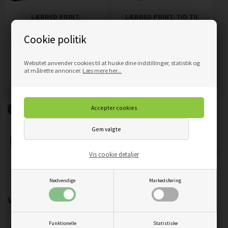
LÆRRED PRINT,
LÆRRED PRINT, TID TIL
SPILKONSOL
SØGEN FOR SPILLERE
Cookie politik
319,00
DKK
319,00
DKK
Pris
Pris
Websitet anvender cookies til at huske dine indstillinger, statistik og
Mere info
Mere info
at målrette annoncer.
Læs mere her...
Vis cookie detaljer
Nødvendige
Markedsføring
Vigtigste produktegenskaber:
Funktionelle
Statistiske