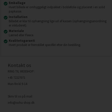
Emballage
Hvert billede er omhyggeligt indpakket i boblefolie og placeret i en solid
papkasse.
Installation
Billedet er klar til ophængning lige ud af kassen (ophængningsanordning
er inkluderet).
Materiale
Lærred eller Fleece.
Kvalitetsgaranti
Hvert produkt er fremstillet specifikt efter din bestilling.
Kontakt os
RING TIL WEBSHOP:
+45 72227071
Man-fre kl 9-14
Skriv til os på mail
info@sohu-shop.dk