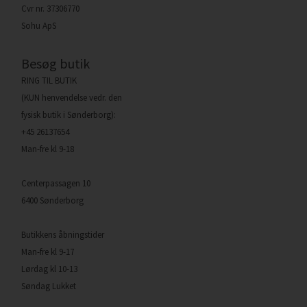
Cvr nr. 37306770
Sohu ApS
Besøg butik
RING TIL BUTIK
(KUN henvendelse vedr. den
fysisk butik i Sønderborg):
+45 26137654
Man-fre kl 9-18
Centerpassagen 10
6400 Sønderborg
Butikkens åbningstider
Man-fre kl 9-17
Lørdag kl 10-13
Søndag Lukket