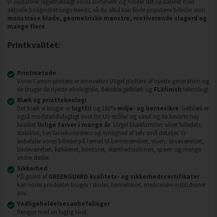
Vi opdaterer regelmæssigt vores sortiment og holder det opdateret med
aktuelle boligindretnings-trends, så du altid kan finde populære billeder som
monstrøse blade, geometriske mønstre, motiverende slagord og
mange flere
.
Printkvalitet:
Printmetode
Vores Canon-printere er innovative UVgel plottere af nyeste generation og
de bruger de nyeste økologiske, fleksible gelblæk og
FLXfinish
teknologi.
Blæk og printteknologi
Det blæk vi bruger er
lugtfri
og 100%
miljø- og børnesikre
. Gelblæk er
også modstandsdygtigt over for UV-stråler og vand og de bevarer høj
kvalitet
livlige farver i mange år
. UVgel blækformlen sikrer billedets
stabilitet, høj farvekonsistens og synlighed af selv små detaljer. Vi
anbefaler vores billeder på lærred til børneværelset, stuen, soveværelset,
badeværelset, køkkenet, kontoret, skønhedssalonen, spaen og mange
andre steder.
Sikkerhed
På grund af
GREENGUARD kvalitets- og sikkerhedscertifikater
kan vores produkter bruges i skoler, børnehaver, medicinske institutioner
osv.
Vedligeholdelsesanbefalinger
Rengør med en fugtig klud.