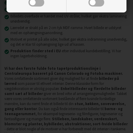
Billeder på lærred er modstandsdygtige over for slid, ridser og snavs.
2
2
Materiale - højeste kvalitet
240 g/m
lærred eller 130 g/m
fleece.
Billedets overflade er hærdet med UV-stråler, hvilket gør ekstra laminering
unødvendig.
Lærredet er strakt på en 2 cm tyk MDF-ramme. Hvert billede er udstyret
med en ophængningsanordning.
Motivet er printet på alle sider, hvilket gør ekstra indramning unødvendig,
og det er klar til ophængning lige ud af kassen.
Produktion finder sted i EU
efter individuel kundebestilling. Vi har
ingen lagerbeholdning.
Vi har den første fulde foto tapetproduktionslinje i
Centraleuropa baseret på Canon Colorado og Fotoba maskiner.
Vores omfattende sortiment giver dig mulighed for at finde
billeder på
lærred
som passer til ethvert interiør. Denne klassiske form for
vægdekoration er utrolig populær.
Enkeltbilleder og flerdelte billeder
samt sæt af billeder
giver en bred vifte af arrangeringsmuligheder. Takket
være vores omfattende sortiment bestående af flere tusinde forskellige
mønstre, kan du nemt finde et billede til din
stue, køkken, soveværelse,
gang eller kontor
. Du kan også finde interessante billeder til
børne- og
teenagerummet
, for eksempel tegneserie- og filmfigurer, tegneserier og
fantasifigurer og mange flere.
Stilleben, landskaber, verdenskort,
blomster og planter, bybilleder, abstraktioner, sort-hvide billeder
- dette er blot nogle af de motiver vi har forberedt med dit interiør i tankerne.