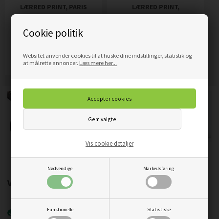
LÆRRED PRINT, PARIS
LÆRRED PRINT,
EIFFELTÅRNET SOM MALET
SANTORINI GRÆKENLAND
LANDSKAB
Cookie politik
899,00
DKK
269,00
DKK
Pris
Pris
Websitet anvender cookies til at huske dine indstillinger, statistik og
Mere info
Mere info
at målrette annoncer.
Læs mere her...
Vis cookie detaljer
Nødvendige
Markedsføring
Vigtigste produktegenskaber:
Funktionelle
Statistiske
Nyeste printteknologi
UVgel FLXfinish
.