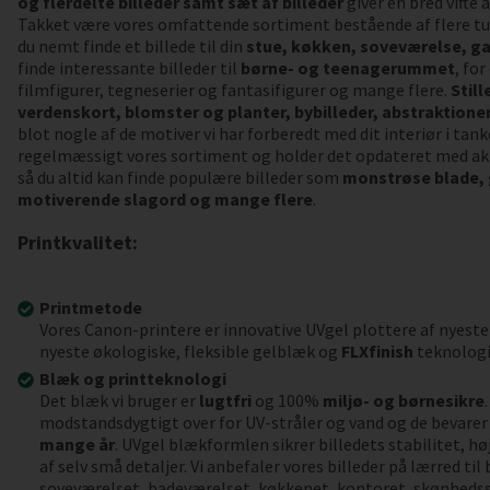
og flerdelte billeder samt sæt af billeder
giver en bred vifte
Takket være vores omfattende sortiment bestående af flere tu
du nemt finde et billede til din
stue, køkken, soveværelse, ga
finde interessante billeder til
børne- og teenagerummet
, fo
filmfigurer, tegneserier og fantasifigurer og mange flere.
Still
verdenskort, blomster og planter, bybilleder, abstraktioner,
blot nogle af de motiver vi har forberedt med dit interiør i tank
regelmæssigt vores sortiment og holder det opdateret med akt
så du altid kan finde populære billeder som
monstrøse blade,
motiverende slagord og mange flere
.
Printkvalitet:
Printmetode
Vores Canon-printere er innovative UVgel plottere af nyeste
nyeste økologiske, fleksible gelblæk og
FLXfinish
teknologi
Blæk og printteknologi
Det blæk vi bruger er
lugtfri
og 100%
miljø- og børnesikre
modstandsdygtigt over for UV-stråler og vand og de bevarer 
mange år
. UVgel blækformlen sikrer billedets stabilitet, h
af selv små detaljer. Vi anbefaler vores billeder på lærred ti
soveværelset, badeværelset, køkkenet, kontoret, skønheds