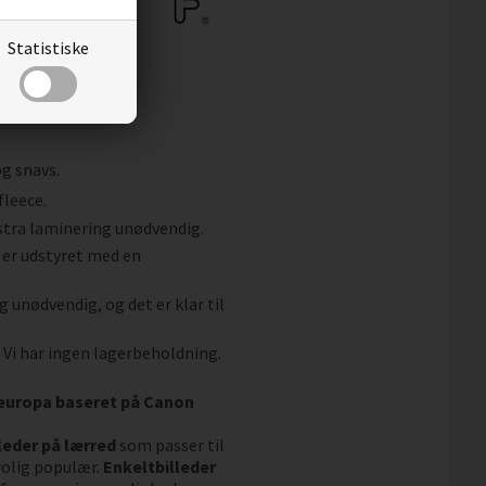
Statistiske
og snavs.
fleece.
kstra laminering unødvendig.
 er udstyret med en
g unødvendig, og det er klar til
. Vi har ingen lagerbeholdning.
aleuropa baseret på Canon
leder på lærred
som passer til
rolig populær.
Enkeltbilleder