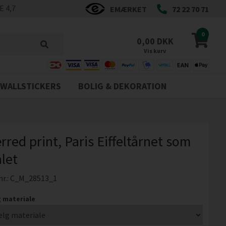
 4,7
EMÆRKET
72 22 70 71
0
0,00 DKK
Vis kurv
WALLSTICKERS
BOLIG & DEKORATION
rred print, Paris Eiffeltårnet som
let
nr.:
C_M_28513_1
 materiale