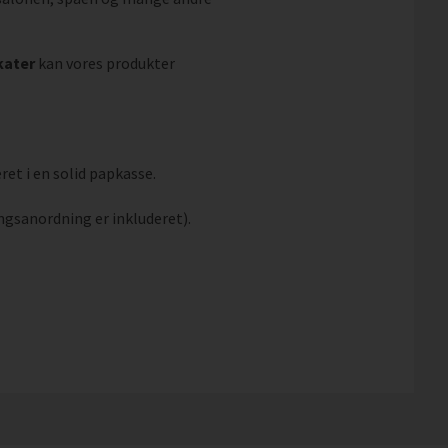
kater
kan vores produkter
ret i en solid papkasse.
ngsanordning er inkluderet).