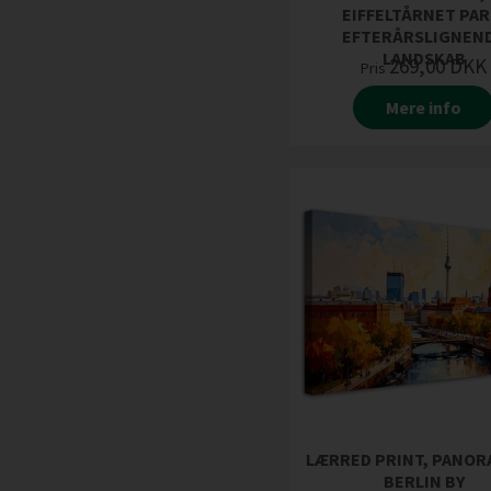
EIFFELTÅRNET PAR
EFTERÅRSLIGNEN
LANDSKAB
269,00
DKK
Pris
Mere info
LÆRRED PRINT, PANOR
BERLIN BY