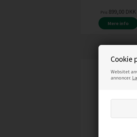
899,00
DKK
Pris
Mere info
Cookie p
Websitet anv
annoncer.
Læ