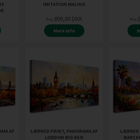
IS
IMITATION MALING
DE
899,00
DKK
Pris
Pris
Mere info
M
AMA AF
LÆRRED PRINT, PANORAMA AF
LÆRRED 
LONDON BIG BEN
BARCE