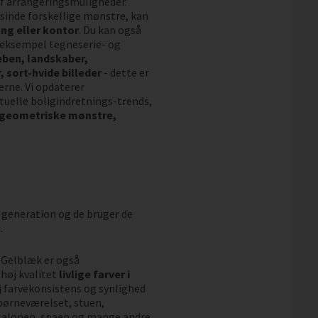
 af arrangeringsmuligheder.
sinde forskellige mønstre, kan
ng eller kontor
. Du kan også
r eksempel tegneserie- og
eben, landskaber,
 sort-hvide billeder
- dette er
erne. Vi opdaterer
uelle boligindretnings-trends,
 geometriske mønstre,
 generation og de bruger de
.
. Gelblæk er også
høj kvalitet
livlige farver i
øj farvekonsistens og synlighed
l børneværelset, stuen,
salonen, spaen og mange andre