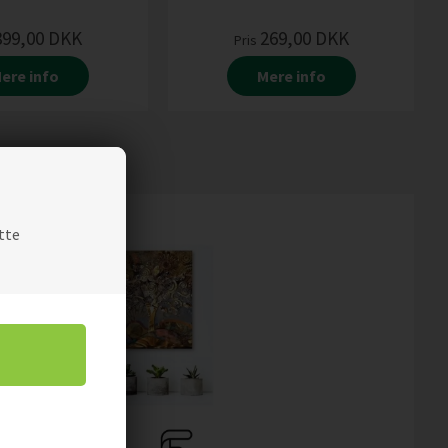
899,00
DKK
269,00
DKK
Pris
ere info
Mere info
tte