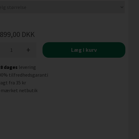
899,00
DKK
+
Læg i kurv
-8 dages
levering
00% tilfredhedsgaranti
agt fra 35 kr
-mærket netbutik