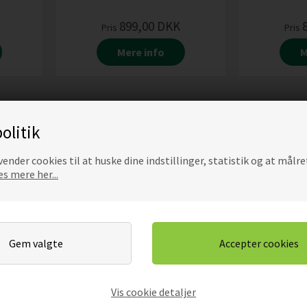
899,00
DKK
Pris
Pris
Mere info
M
olitik
ender cookies til at huske dine indstillinger, statistik og at målre
s mere her...
Vis cookie detaljer