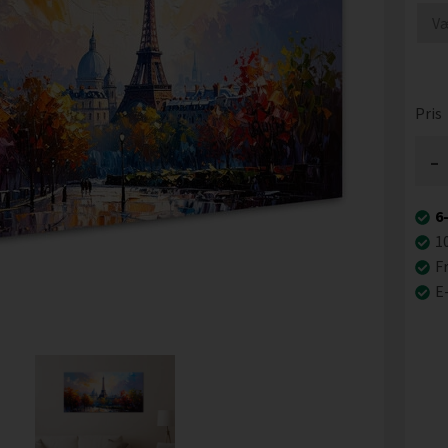
Pris
-
6
1
Fr
E