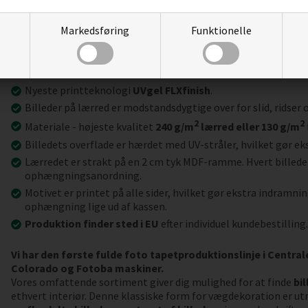
Markedsføring
Funktionelle
Vigtigste produktegenskaber:
Nyeste printteknologi
UVgel FLXfinish
.
Billeder på lærred er modstandsdygtige over for slid, ridser 
2
2
Materiale - højeste kvalitet
240 g/m
lærred eller 130 g/m
Billedets overflade er hærdet med UV-stråler, hvilket gør e
Lærredet er strakt på en 2 cm tyk MDF-ramme. Hvert billede
ophængningsanordning.
Motivet er printet på alle sider, hvilket gør ekstra indramnin
ophængning lige ud af kassen.
Produktion finder sted i EU
efter individuel kundebestilling
Vi har den første fulde foto tapetproduktionslinje i Centr
Colorado og Fotoba maskiner.
Vores omfattende sortiment giver dig mulighed for at finde
bil
ethvert interiør. Denne klassiske form for vægdekoration er ut