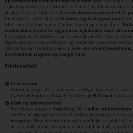
og flerdelte billeder samt sæt af billeder
giver en bred vifte
Takket være vores omfattende sortiment bestående af flere tu
du nemt finde et billede til din
stue, køkken, soveværelse, ga
finde interessante billeder til
børne- og teenagerummet
, fo
filmfigurer, tegneserier og fantasifigurer og mange flere.
Still
verdenskort, blomster og planter, bybilleder, abstraktioner,
blot nogle af de motiver vi har forberedt med dit interiør i tank
regelmæssigt vores sortiment og holder det opdateret med akt
så du altid kan finde populære billeder som
monstrøse blade,
motiverende slagord og mange flere
.
Printkvalitet:
Printmetode
Vores Canon-printere er innovative UVgel plottere af nyeste
nyeste økologiske, fleksible gelblæk og
FLXfinish
teknologi
Blæk og printteknologi
Det blæk vi bruger er
lugtfri
og 100%
miljø- og børnesikre
modstandsdygtigt over for UV-stråler og vand og de bevarer 
mange år
. UVgel blækformlen sikrer billedets stabilitet, h
af selv små detaljer. Vi anbefaler vores billeder på lærred ti
soveværelset, badeværelset, køkkenet, kontoret, skønheds