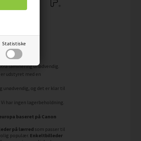
Statistiske
og snavs.
fleece.
kstra laminering unødvendig.
 er udstyret med en
g unødvendig, og det er klar til
. Vi har ingen lagerbeholdning.
aleuropa baseret på Canon
leder på lærred
som passer til
rolig populær.
Enkeltbilleder