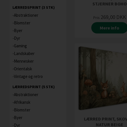
STJERNER BOHO
LÆRREDSPRINT (3 STK)
Abstraktioner
269,00
DKK
Pris
Blomster
Mere info
Byer
Dyr
Gaming
Landskaber
Mennesker
Orientalsk
Vintage og retro
LÆRREDSPRINT (5 STK)
Abstraktioner
Afrikansk
Blomster
Byer
LÆRRED PRINT, SKO
NATUR BEIGE
Dyr