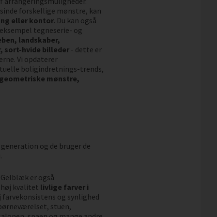
 af arrangeringsmuligheder.
sinde forskellige mønstre, kan
ng eller kontor
. Du kan også
r eksempel tegneserie- og
eben, landskaber,
 sort-hvide billeder
- dette er
erne. Vi opdaterer
uelle boligindretnings-trends,
 geometriske mønstre,
 generation og de bruger de
.
. Gelblæk er også
høj kvalitet
livlige farver i
øj farvekonsistens og synlighed
l børneværelset, stuen,
salonen, spaen og mange andre