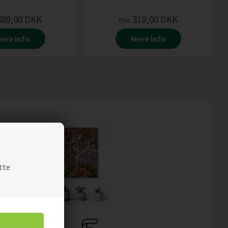
389,00
DKK
319,00
DKK
Pris
ere info
Mere info
tte