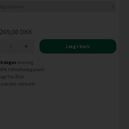
269,00
DKK
+
Læg i kurv
-8 dages
levering
00% tilfredhedsgaranti
agt fra 35 kr
-mærket netbutik