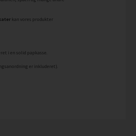
kater
kan vores produkter
ret i en solid papkasse.
ngsanordning er inkluderet).