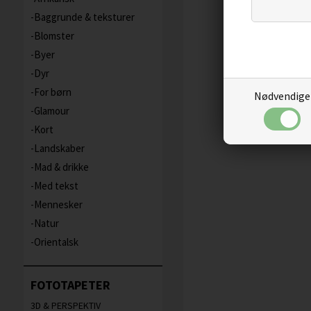
Baggrunde & teksturer
Blomster
Byer
Dyr
For børn
Nødvendige
Glamour
Kort
Landskaber
Mad & drikke
Med tekst
Mennesker
Natur
Orientalsk
FOTOTAPETER
3D & PERSPEKTIV