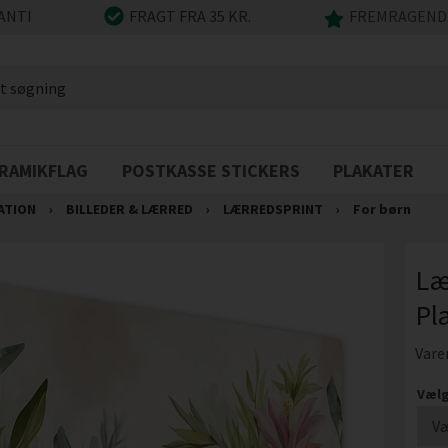
ANTI
FRAGT FRA 35 KR.
FREMRAGENDE
RAMIKFLAG
POSTKASSE STICKERS
PLAKATER
ATION
›
BILLEDER & LÆRRED
›
LÆRREDSPRINT
›
For børn
Læ
Pl
Vare
Vælg