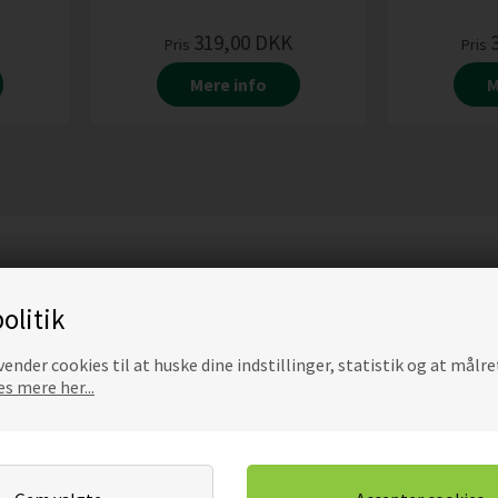
319,00
DKK
Pris
Pris
Mere info
M
olitik
ender cookies til at huske dine indstillinger, statistik og at målre
s mere her...