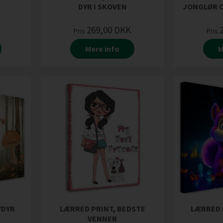
DYR I SKOVEN
JONGLØR C
269,00
DKK
Pris
Pris
Mere info
M
VDYR
LÆRRED PRINT, BEDSTE
LÆRRED 
VENNER