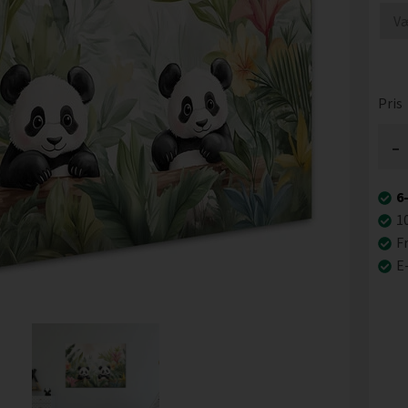
Pris
-
6
1
Fr
E