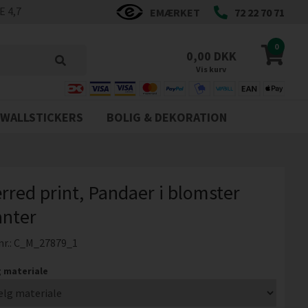
 4,7
EMÆRKET
72 22 70 71
0
0,00 DKK
Vis kurv
WALLSTICKERS
BOLIG & DEKORATION
rred print, Pandaer i blomster
anter
nr.:
C_M_27879_1
 materiale