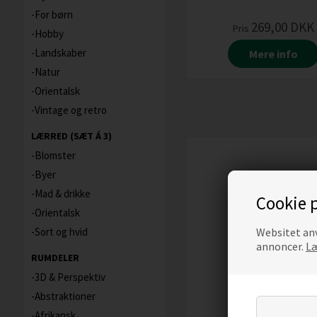
For børn
269,00
DKK
Pris
Hobby
Landskaber
Mere info
Natur
Orientalsk
Vintage og retro
LÆRRED (SÆT Á 3)
Blomster
Byer
Mad & drikke
Cookie p
Orientalsk
Websitet anv
Sort og hvid
annoncer.
Læ
RUMDELER
3D & Perspektiv
Abstraktioner
Afrikansk