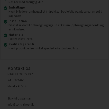
Rengør med en fugtig klud.
Emballage
Hvert billede er omhyggeligt indpakket i boblefolie og placeret i en solid
papkasse.
Installation
Billedet er klar til ophængning lige ud af kassen (ophængningsanordning
er inkluderet).
Materiale
Lærred eller Fleece.
Kvalitetsgaranti
Hvert produkt er fremstillet specifikt efter din bestilling.
Kontakt os
RING TIL WEBSHOP:
+45 72227071
Man-fre kl 9-14
Skriv til os på mail
info@sohu-shop.dk