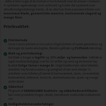
- dette er blot nogle af de motiver vi har forberedt med dit interiør i tankerne.
Vi opdaterer regelmæssigt vores sortiment og holder det opdateret med
aktuelle boligindretnings-trends, så du altid kan finde populære billeder som
monstrøse blade, geometriske mønstre, motiverende slagord og
mange flere
.
Printkvalitet:
Printmetode
Vores Canon-printere er innovative UVgel plottere af nyeste generation og
de bruger de nyeste økologiske, fleksible gelblæk og
FLXfinish
teknologi.
Blæk og printteknologi
Det blæk vi bruger er
lugtfri
og 100%
miljø- og børnesikre
. Gelblæk er
også modstandsdygtigt over for UV-stråler og vand og de bevarer høj
kvalitet
livlige farver i mange år
. UVgel blækformlen sikrer billedets
stabilitet, høj farvekonsistens og synlighed af selv små detaljer. Vi
anbefaler vores billeder på lærred til børneværelset, stuen, soveværelset,
badeværelset, køkkenet, kontoret, skønhedssalonen, spaen og mange
andre steder.
Sikkerhed
På grund af
GREENGUARD kvalitets- og sikkerhedscertifikater
kan vores produkter bruges i skoler, børnehaver, medicinske institutioner
osv.
Vedligeholdelsesanbefalinger