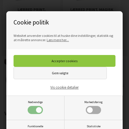
LÆRRED PRINT,
LÆRRED PRINT, MAGISK
KANINØRER
KAKTUS
Cookie politik
319,00
DKK
319,00
DKK
Pris
Pris
Websitet anvender cookies til at huske dine indstillinger, statistik og
Mere info
Mere info
at målrette annoncer.
Læs mere her...
Vis cookie detaljer
Nødvendige
Markedsføring
Vigtigste produktegenskaber:
Funktionelle
Statistiske