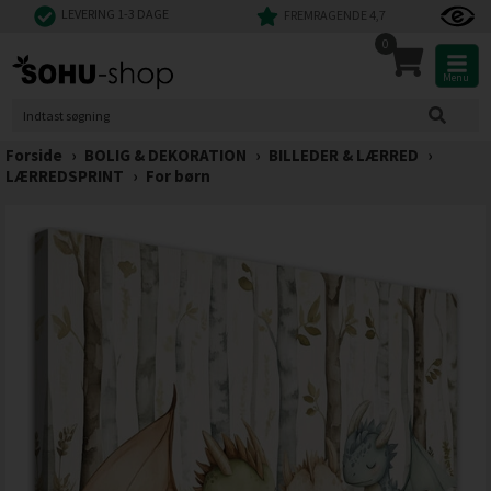
LEVERING 1-3 DAGE
FREMRAGENDE 4,7
0
Menu
Forside
›
BOLIG & DEKORATION
›
BILLEDER & LÆRRED
›
LÆRREDSPRINT
›
For børn