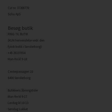
Cvr nr. 37306770
Sohu ApS
Besøg butik
RING TIL BUTIK
(KUN henvendelse vedr. den
fysisk butik i Sønderborg):
+45 26137654
Man-fre kl 9-18
Centerpassagen 10
6400 Sønderborg
Butikkens åbningstider
Man-fre kl 9-17
Lørdag kl 10-13
Søndag Lukket