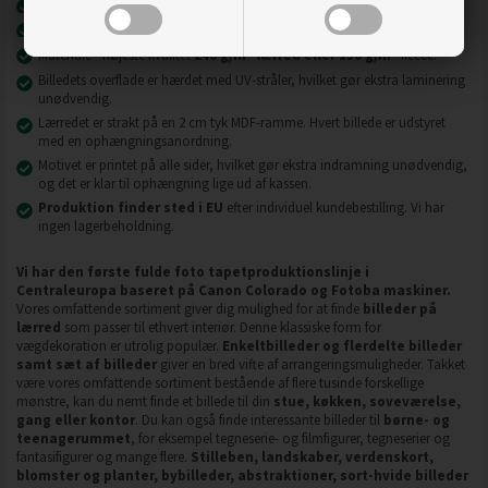
Nyeste printteknologi
UVgel FLXfinish
.
Billeder på lærred er modstandsdygtige over for slid, ridser og snavs.
2
2
Materiale - højeste kvalitet
240 g/m
lærred eller 130 g/m
fleece.
Billedets overflade er hærdet med UV-stråler, hvilket gør ekstra laminering
unødvendig.
Lærredet er strakt på en 2 cm tyk MDF-ramme. Hvert billede er udstyret
med en ophængningsanordning.
Motivet er printet på alle sider, hvilket gør ekstra indramning unødvendig,
og det er klar til ophængning lige ud af kassen.
Produktion finder sted i EU
efter individuel kundebestilling. Vi har
ingen lagerbeholdning.
Vi har den første fulde foto tapetproduktionslinje i
Centraleuropa baseret på Canon Colorado og Fotoba maskiner.
Vores omfattende sortiment giver dig mulighed for at finde
billeder på
lærred
som passer til ethvert interiør. Denne klassiske form for
vægdekoration er utrolig populær.
Enkeltbilleder og flerdelte billeder
samt sæt af billeder
giver en bred vifte af arrangeringsmuligheder. Takket
være vores omfattende sortiment bestående af flere tusinde forskellige
mønstre, kan du nemt finde et billede til din
stue, køkken, soveværelse,
gang eller kontor
. Du kan også finde interessante billeder til
børne- og
teenagerummet
, for eksempel tegneserie- og filmfigurer, tegneserier og
fantasifigurer og mange flere.
Stilleben, landskaber, verdenskort,
blomster og planter, bybilleder, abstraktioner, sort-hvide billeder