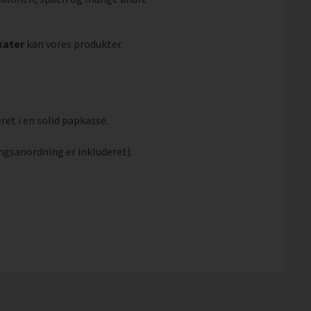
kater
kan vores produkter
ret i en solid papkasse.
ngsanordning er inkluderet).