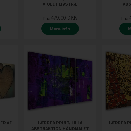
VIOLET LIVSTRÆ
AB
479,00
DKK
Pris
Pris
Mere info
M
ER AF
LÆRRED PRINT, LILLA
LÆRRED PR
ABSTRAKTION HÅNDMALET