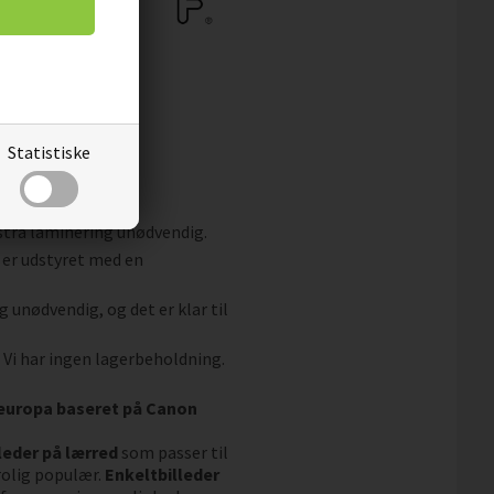
Statistiske
og snavs.
fleece.
kstra laminering unødvendig.
 er udstyret med en
g unødvendig, og det er klar til
. Vi har ingen lagerbeholdning.
aleuropa baseret på Canon
leder på lærred
som passer til
rolig populær.
Enkeltbilleder