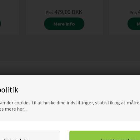
479,00
DKK
Pris
Pris
Mere info
M
olitik
ender cookies til at huske dine indstillinger, statistik og at målre
s mere her...