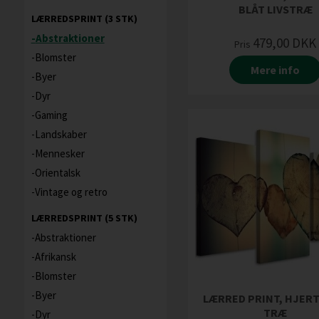
BLÅT LIVSTRÆ
LÆRREDSPRINT (3 STK)
Abstraktioner
479,00
DKK
Pris
Blomster
Mere info
Byer
Dyr
Gaming
Landskaber
Mennesker
Orientalsk
Vintage og retro
LÆRREDSPRINT (5 STK)
Abstraktioner
Afrikansk
Blomster
Byer
LÆRRED PRINT, HJERT
TRÆ
Dyr