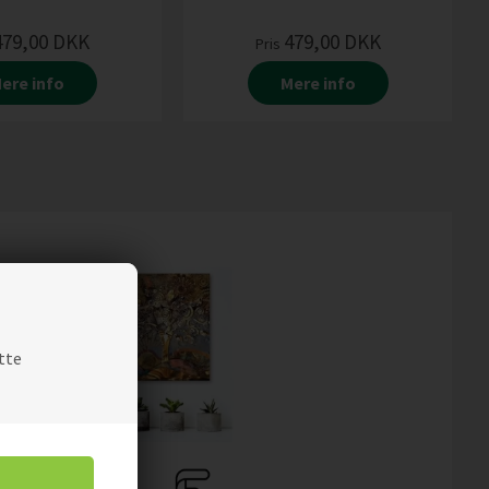
479,00
DKK
479,00
DKK
Pris
ere info
Mere info
tte