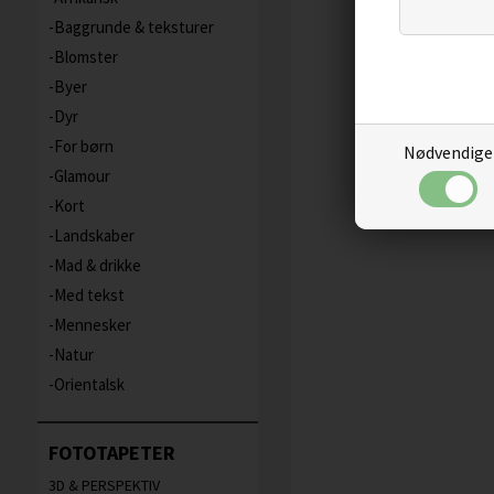
Baggrunde & teksturer
Blomster
Byer
Dyr
For børn
Nødvendige
Glamour
Kort
Landskaber
Mad & drikke
Med tekst
Mennesker
Natur
Orientalsk
FOTOTAPETER
3D & PERSPEKTIV