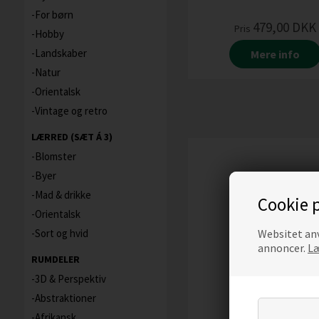
For børn
479,00
DKK
Pris
Hobby
Landskaber
Mere info
Natur
Orientalsk
Vintage og retro
LÆRRED (SÆT Á 3)
Blomster
Byer
Mad & drikke
Cookie p
Orientalsk
Websitet anv
Sort og hvid
annoncer.
Læ
RUMDELER
3D & Perspektiv
Abstraktioner
Afrikansk