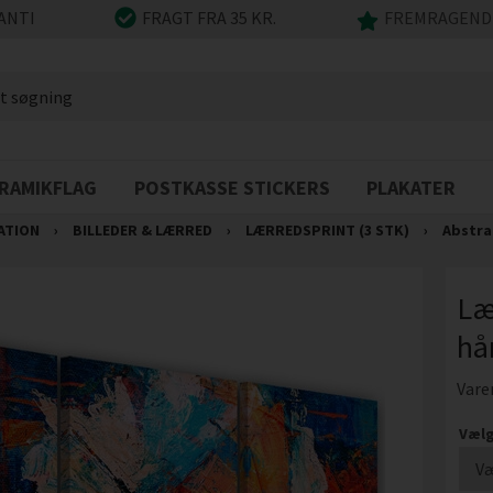
ANTI
FRAGT FRA 35 KR.
FREMRAGENDE
RAMIKFLAG
POSTKASSE STICKERS
PLAKATER
ATION
›
BILLEDER & LÆRRED
›
LÆRREDSPRINT (3 STK)
›
Abstra
Læ
hå
Vare
Vælg