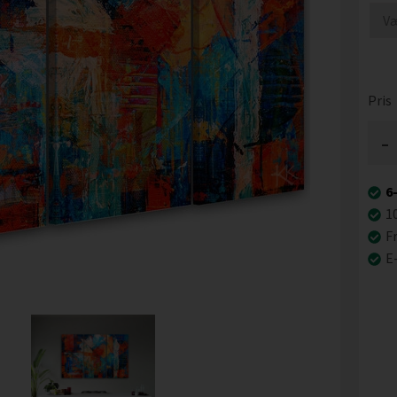
Pris
-
6
1
Fr
E