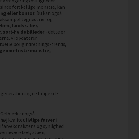
 af arrangeringsmuligheder.
sinde forskellige mønstre, kan
ng eller kontor
. Du kan også
r eksempel tegneserie- og
eben, landskaber,
 sort-hvide billeder
- dette er
erne. Vi opdaterer
uelle boligindretnings-trends,
 geometriske mønstre,
 generation og de bruger de
.
. Gelblæk er også
høj kvalitet
livlige farver i
øj farvekonsistens og synlighed
l børneværelset, stuen,
salonen, spaen og mange andre