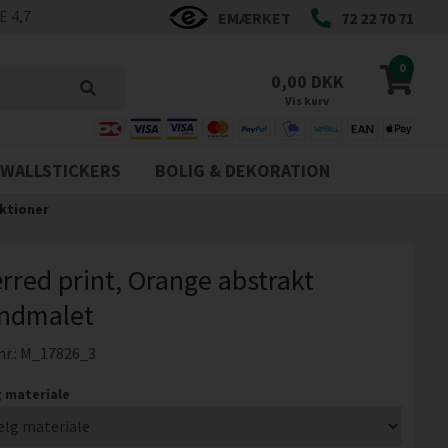
 4,7
EMÆRKET
72 22 70 71
0
0,00 DKK
Vis kurv
WALLSTICKERS
BOLIG & DEKORATION
ktioner
rred print, Orange abstrakt
ndmalet
nr.:
M_17826_3
 materiale