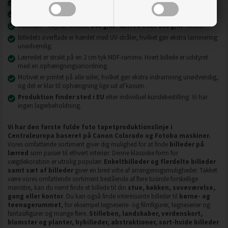
Nyeste printteknologi
UVgel FLXfinish
.
Billeder på lærred er modstandsdygtige over for slid, ridser og snavs.
2
2
Materiale - højeste kvalitet
240 g/m
lærred eller 130 g/m
fleece.
Billedets overflade er hærdet med UV-stråler, hvilket gør ekstra laminering
unødvendig.
Lærredet er strakt på en 2 cm tyk MDF-ramme. Hvert billede er udstyret
med en ophængningsanordning.
Motivet er printet på alle sider, hvilket gør ekstra indramning unødvendig,
og det er klar til ophængning lige ud af kassen.
Produktion finder sted i EU
efter individuel kundebestilling. Vi har
ingen lagerbeholdning.
Vi har den første fulde foto tapetproduktionslinje i
Centraleuropa baseret på Canon Colorado og Fotoba maskiner.
Vores omfattende sortiment giver dig mulighed for at finde
billeder på
lærred
som passer til ethvert interiør. Denne klassiske form for
vægdekoration er utrolig populær.
Enkeltbilleder og flerdelte billeder
samt sæt af billeder
giver en bred vifte af arrangeringsmuligheder. Takket
være vores omfattende sortiment bestående af flere tusinde forskellige
mønstre, kan du nemt finde et billede til din
stue, køkken, soveværelse,
gang eller kontor
. Du kan også finde interessante billeder til
børne- og
teenagerummet
, for eksempel tegneserie- og filmfigurer, tegneserier og
fantasifigurer og mange flere.
Stilleben, landskaber, verdenskort,
blomster og planter, bybilleder, abstraktioner, sort-hvide billeder