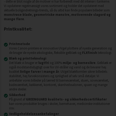
- dette er blot nogle af de motiver vi har forberedt med dit interiør i tankerne.
Vi opdaterer regelmæssigt vores sortiment og holder det opdateret med
aktuelle boligindretnings-trends, så du altid kan finde populære billeder som
monstrøse blade, geometriske mønstre, motiverende slagord og
mange flere
.
Printkvalitet:
Printmetode
Vores Canon-printere er innovative UVgel plottere af nyeste generation og
de bruger de nyeste økologiske, fleksible gelblæk og
FLXfinish
teknologi.
Blæk og printteknologi
Det blæk vi bruger er
lugtfri
og 100%
miljø- og børnesikre
. Gelblæk er
også modstandsdygtigt over for UV-stråler og vand og de bevarer høj
kvalitet
livlige farver i mange år
. UVgel blækformlen sikrer billedets
stabilitet, høj farvekonsistens og synlighed af selv små detaljer. Vi
anbefaler vores billeder på lærred til børneværelset, stuen, soveværelset,
badeværelset, køkkenet, kontoret, skønhedssalonen, spaen og mange
andre steder.
Sikkerhed
På grund af
GREENGUARD kvalitets- og sikkerhedscertifikater
kan vores produkter bruges i skoler, børnehaver, medicinske institutioner
osv.
Vedligeholdelsesanbefalinger