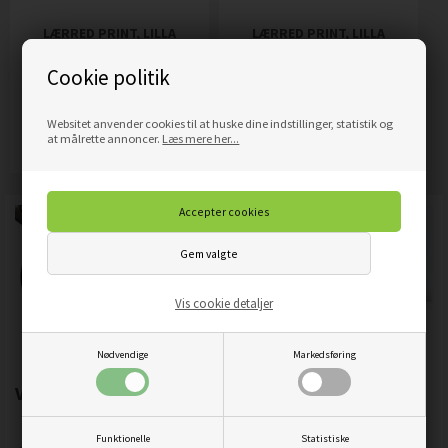
LÆRRED PRINT, LILLA
LÆRRED PRINT, LILLA
ABSTRAKTION
ABSTRAKTION
Cookie politik
HÅNDMALET
HÅNDMALET
479,00
DKK
479,00
DKK
Pris
Pris
Websitet anvender cookies til at huske dine indstillinger, statistik og
Mere info
Mere info
at målrette annoncer.
Læs mere her...
Vis cookie detaljer
Nødvendige
Markedsføring
Vigtigste produktegenskaber:
Funktionelle
Statistiske