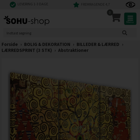
LEVERING 1-3 DAGE
FREMRAGENDE 4,7
0
Menu
Forside
›
BOLIG & DEKORATION
›
BILLEDER & LÆRRED
›
LÆRREDSPRINT (3 STK)
›
Abstraktioner