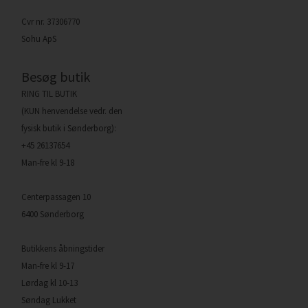
Cvr nr. 37306770
Sohu ApS
Besøg butik
RING TIL BUTIK
(KUN henvendelse vedr. den
fysisk butik i Sønderborg):
+45 26137654
Man-fre kl 9-18
Centerpassagen 10
6400 Sønderborg
Butikkens åbningstider
Man-fre kl 9-17
Lørdag kl 10-13
Søndag Lukket