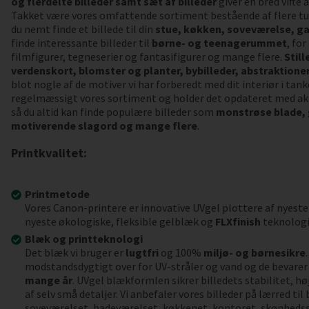
og flerdelte billeder samt sæt af billeder
giver en bred vifte
Takket være vores omfattende sortiment bestående af flere tu
du nemt finde et billede til din
stue, køkken, soveværelse, ga
finde interessante billeder til
børne- og teenagerummet
, fo
filmfigurer, tegneserier og fantasifigurer og mange flere.
Still
verdenskort, blomster og planter, bybilleder, abstraktioner,
blot nogle af de motiver vi har forberedt med dit interiør i tank
regelmæssigt vores sortiment og holder det opdateret med akt
så du altid kan finde populære billeder som
monstrøse blade,
motiverende slagord og mange flere
.
Printkvalitet:
Printmetode
Vores Canon-printere er innovative UVgel plottere af nyeste
nyeste økologiske, fleksible gelblæk og
FLXfinish
teknologi
Blæk og printteknologi
Det blæk vi bruger er
lugtfri
og 100%
miljø- og børnesikre
modstandsdygtigt over for UV-stråler og vand og de bevarer 
mange år
. UVgel blækformlen sikrer billedets stabilitet, h
af selv små detaljer. Vi anbefaler vores billeder på lærred ti
soveværelset, badeværelset, køkkenet, kontoret, skønheds