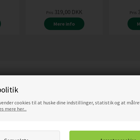
319,00
DKK
Pris
Pris
Mere info
M
olitik
ender cookies til at huske dine indstillinger, statistik og at målre
s mere her...