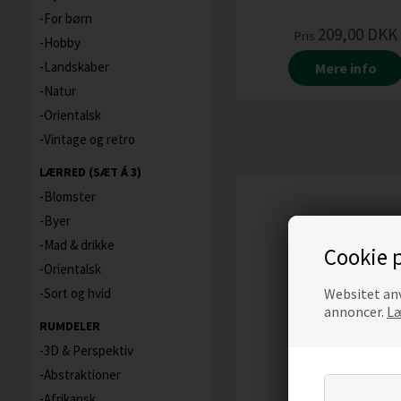
For børn
209,00
DKK
Pris
Hobby
Landskaber
Mere info
Natur
Orientalsk
Vintage og retro
LÆRRED (SÆT Á 3)
Blomster
Byer
Mad & drikke
Cookie p
Orientalsk
Websitet anv
Sort og hvid
annoncer.
Læ
RUMDELER
3D & Perspektiv
Abstraktioner
Afrikansk