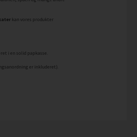
kater
kan vores produkter
ret i en solid papkasse.
ngsanordning er inkluderet).