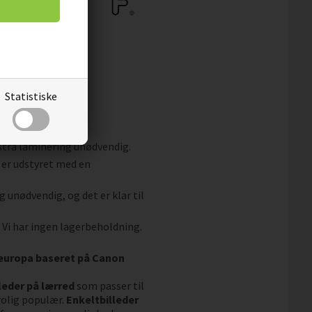
Statistiske
og snavs.
fleece.
kstra laminering unødvendig.
 er udstyret med en
g unødvendig, og det er klar til
. Vi har ingen lagerbeholdning.
aleuropa baseret på Canon
leder på lærred
som passer til
rolig populær.
Enkeltbilleder