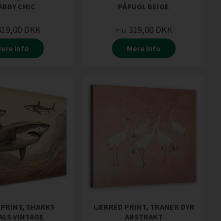
ABBY CHIC
PÅFUGL BEIGE
319,00
DKK
319,00
DKK
Pris
ere info
Mere info
PRINT, SHARKS
LÆRRED PRINT, TRANER DYR
ALS VINTAGE
ABSTRAKT