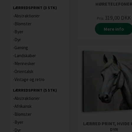
HØRETELEFONE
LÆRREDSPRINT (3 STK)
Abstraktioner
319,00
DKK
Pris
Blomster
Mere info
Byer
Dyr
Gaming
Landskaber
Mennesker
Orientalsk
Vintage og retro
LÆRREDSPRINT (5 STK)
Abstraktioner
Afrikansk
Blomster
Byer
LÆRRED PRINT, HVIDE
DYR
Dyr