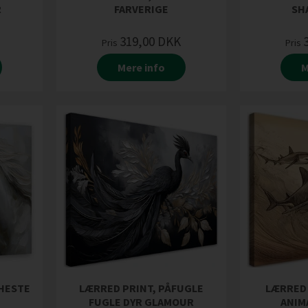
R
FARVERIGE
SH
319,00
DKK
Pris
Pris
Mere info
M
 HESTE
LÆRRED PRINT, PÅFUGLE
LÆRRED 
FUGLE DYR GLAMOUR
ANIM