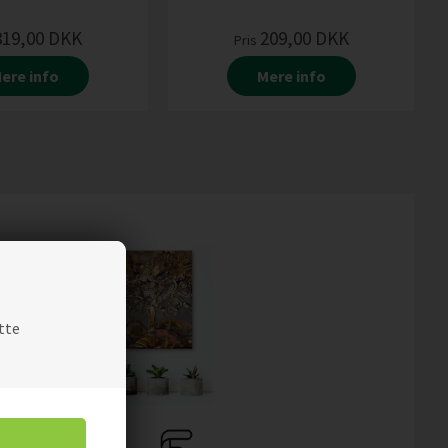
319,00
DKK
209,00
DKK
Pris
ere info
Mere info
tte