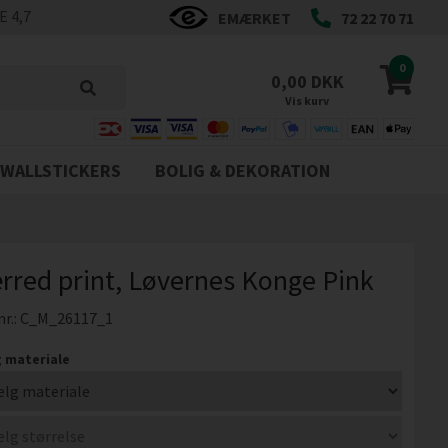
 4,7
EMÆRKET
72 22 70 71
0
0,00 DKK
Vis kurv
WALLSTICKERS
BOLIG & DEKORATION
rred print, Løvernes Konge Pink
nr.:
C_M_26117_1
 materiale