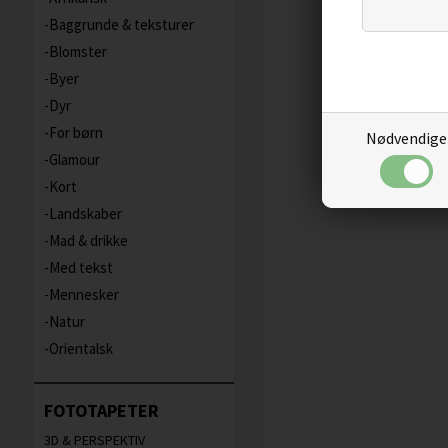
Baggrunde & teksturer
Blomster
Byer
Dyr
For børn
Nødvendige
Glamour
Kort
Landskaber
Mad & drikke
Med tekst
Mennesker
Natur
Orientalsk
FOTOTAPETER
3D & PERSPEKTIV