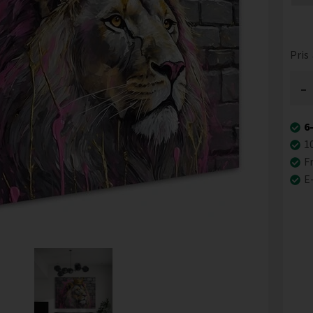
Pris
-
6
1
Fr
E