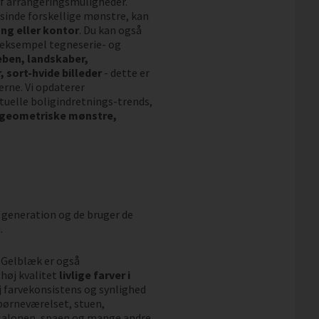
 af arrangeringsmuligheder.
sinde forskellige mønstre, kan
ng eller kontor
. Du kan også
r eksempel tegneserie- og
eben, landskaber,
 sort-hvide billeder
- dette er
erne. Vi opdaterer
uelle boligindretnings-trends,
 geometriske mønstre,
 generation og de bruger de
.
. Gelblæk er også
høj kvalitet
livlige farver i
øj farvekonsistens og synlighed
l børneværelset, stuen,
salonen, spaen og mange andre