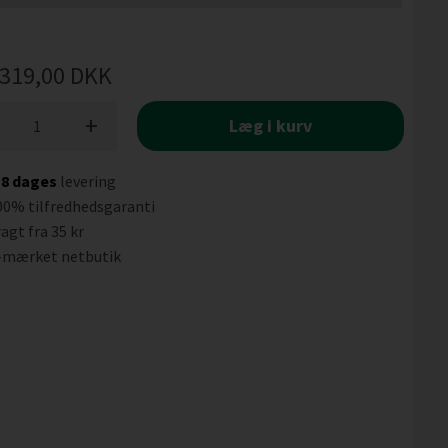
319,00
DKK
+
Læg i kurv
-8 dages
levering
00% tilfredhedsgaranti
agt fra 35 kr
-mærket netbutik