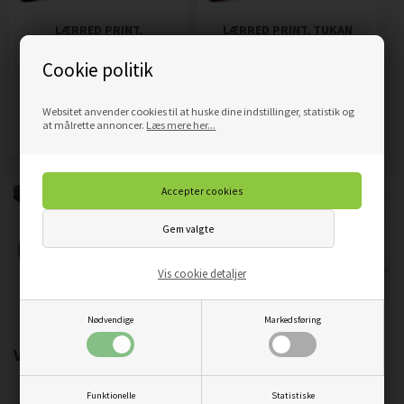
LÆRRED PRINT,
LÆRRED PRINT, TUKAN
MONSTERA BLADE PALMER
FARVERIGE TROPISKE
Cookie politik
PLANTER BEIGE
FUGLE
319,00
DKK
319,00
DKK
Pris
Pris
Websitet anvender cookies til at huske dine indstillinger, statistik og
Mere info
Mere info
at målrette annoncer.
Læs mere her...
Vis cookie detaljer
Nødvendige
Markedsføring
Vigtigste produktegenskaber:
Funktionelle
Statistiske