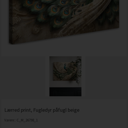
Lærred print, Fugledyr påfugl beige
Varenr.:
C_M_26798_1