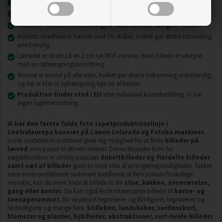
Nyeste printteknologi
UVgel FLXfinish
.
Billeder på lærred er modstandsdygtige over for slid, ridser og snavs.
2
2
Materiale - højeste kvalitet
240 g/m
lærred eller 130 g/m
fleece.
Billedets overflade er hærdet med UV-stråler, hvilket gør ekstra laminering
unødvendig.
Lærredet er strakt på en 2 cm tyk MDF-ramme. Hvert billede er udstyret
med en ophængningsanordning.
Motivet er printet på alle sider, hvilket gør ekstra indramning unødvendig,
og det er klar til ophængning lige ud af kassen.
Produktion finder sted i EU
efter individuel kundebestilling. Vi har
ingen lagerbeholdning.
Vi har den første fulde foto tapetproduktionslinje i
Centraleuropa baseret på Canon Colorado og Fotoba maskiner.
Vores omfattende sortiment giver dig mulighed for at finde
billeder på
lærred
som passer til ethvert interiør. Denne klassiske form for
vægdekoration er utrolig populær.
Enkeltbilleder og flerdelte billeder
samt sæt af billeder
giver en bred vifte af arrangeringsmuligheder. Takket
være vores omfattende sortiment bestående af flere tusinde forskellige
mønstre, kan du nemt finde et billede til din
stue, køkken, soveværelse,
gang eller kontor
. Du kan også finde interessante billeder til
børne- og
teenagerummet
, for eksempel tegneserie- og filmfigurer, tegneserier og
fantasifigurer og mange flere.
Stilleben, landskaber, verdenskort,
blomster og planter, bybilleder, abstraktioner, sort-hvide billeder