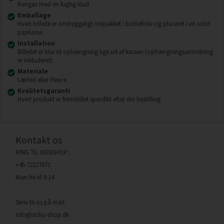
Rengør med en fugtig klud.
Emballage
Hvert billede er omhyggeligt indpakket i boblefolie og placeret i en solid
papkasse.
Installation
Billedet er klar til ophængning lige ud af kassen (ophængningsanordning
er inkluderet).
Materiale
Lærred eller Fleece.
Kvalitetsgaranti
Hvert produkt er fremstillet specifikt efter din bestilling.
Kontakt os
RING TIL WEBSHOP:
+45 72227071
Man-fre kl 9-14
Skriv til os på mail
info@sohu-shop.dk