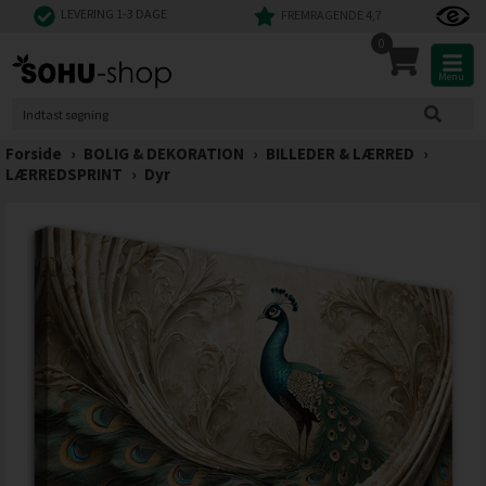
LEVERING 1-3 DAGE
FREMRAGENDE 4,7
0
Menu
Forside
›
BOLIG & DEKORATION
›
BILLEDER & LÆRRED
›
LÆRREDSPRINT
›
Dyr