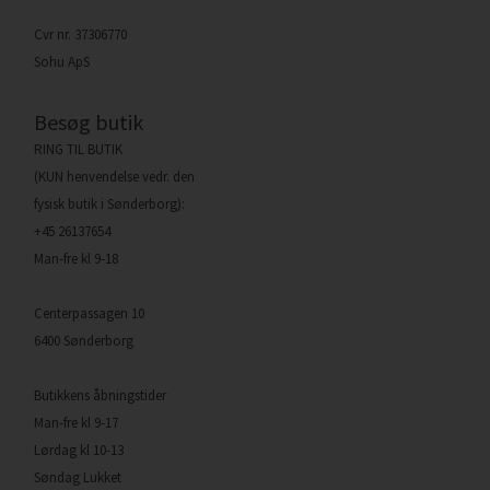
Cvr nr. 37306770
Sohu ApS
Besøg butik
RING TIL BUTIK
(KUN henvendelse vedr. den
fysisk butik i Sønderborg):
+45 26137654
Man-fre kl 9-18
Centerpassagen 10
6400 Sønderborg
Butikkens åbningstider
Man-fre kl 9-17
Lørdag kl 10-13
Søndag Lukket