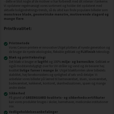
- dette er blot nogle af de motiver vi har forberedt med dit interiør i tankerne.
Vi opdaterer regelmæssigt vores sortiment og holder det opdateret med
aktuelle boligindretnings-trends, så du altid kan finde populære billeder som
monstrøse blade, geometriske mønstre, motiverende slagord og
mange flere
.
Printkvalitet:
Printmetode
Vores Canon-printere er innovative UVgel plottere af nyeste generation og
de bruger de nyeste økologiske, fleksible gelblæk og
FLXfinish
teknologi.
Blæk og printteknologi
Det blæk vi bruger er
lugtfri
og 100%
miljø- og børnesikre
. Gelblæk er
også modstandsdygtigt over for UV-stråler og vand og de bevarer høj
kvalitet
livlige farver i mange år
. UVgel blækformlen sikrer billedets
stabilitet, høj farvekonsistens og synlighed af selv små detaljer. Vi
anbefaler vores billeder på lærred til børneværelset, stuen, soveværelset,
badeværelset, køkkenet, kontoret, skønhedssalonen, spaen og mange
andre steder.
Sikkerhed
På grund af
GREENGUARD kvalitets- og sikkerhedscertifikater
kan vores produkter bruges i skoler, børnehaver, medicinske institutioner
osv.
Vedligeholdelsesanbefalinger