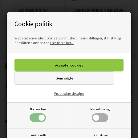
LÆRRED PRINT,
LÆRRED PRINT, VILD LØVE
VANDRENDE ELEFANT
ABSTRAKTION
Cookie politik
319,00
DKK
389,00
DKK
Pris
Pris
Websitet anvender cookies til at huske dine indstillinger, statistik og
Mere info
Mere info
at målrette annoncer.
Læs mere her...
Vis cookie detaljer
Nødvendige
Markedsføring
Vigtigste produktegenskaber:
Funktionelle
Statistiske