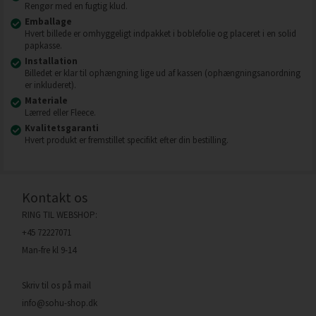
Rengør med en fugtig klud.
Emballage
Hvert billede er omhyggeligt indpakket i boblefolie og placeret i en solid
papkasse.
Installation
Billedet er klar til ophængning lige ud af kassen (ophængningsanordning
er inkluderet).
Materiale
Lærred eller Fleece.
Kvalitetsgaranti
Hvert produkt er fremstillet specifikt efter din bestilling.
Kontakt os
RING TIL WEBSHOP:
+45 72227071
Man-fre kl 9-14
Skriv til os på mail
info@sohu-shop.dk