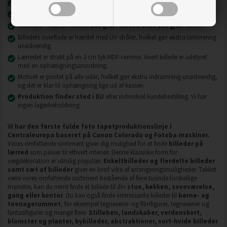
Nyeste printteknologi
UVgel FLXfinish
.
Billeder på lærred er modstandsdygtige over for slid, ridser og snavs.
2
2
Materiale - højeste kvalitet
240 g/m
lærred eller 130 g/m
fleece.
Billedets overflade er hærdet med UV-stråler, hvilket gør ekstra laminering
unødvendig.
Lærredet er strakt på en 2 cm tyk MDF-ramme. Hvert billede er udstyret
med en ophængningsanordning.
Motivet er printet på alle sider, hvilket gør ekstra indramning unødvendig,
og det er klar til ophængning lige ud af kassen.
Produktion finder sted i EU
efter individuel kundebestilling. Vi har
ingen lagerbeholdning.
Vi har den første fulde foto tapetproduktionslinje i
Centraleuropa baseret på Canon Colorado og Fotoba maskiner.
Vores omfattende sortiment giver dig mulighed for at finde
billeder på
lærred
som passer til ethvert interiør. Denne klassiske form for
vægdekoration er utrolig populær.
Enkeltbilleder og flerdelte billeder
samt sæt af billeder
giver en bred vifte af arrangeringsmuligheder. Takket
være vores omfattende sortiment bestående af flere tusinde forskellige
mønstre, kan du nemt finde et billede til din
stue, køkken, soveværelse,
gang eller kontor
. Du kan også finde interessante billeder til
børne- og
teenagerummet
, for eksempel tegneserie- og filmfigurer, tegneserier og
fantasifigurer og mange flere.
Stilleben, landskaber, verdenskort,
blomster og planter, bybilleder, abstraktioner, sort-hvide billeder