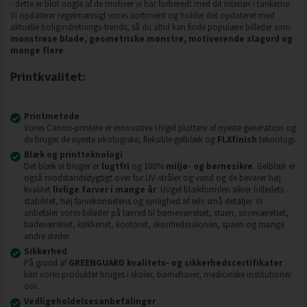
- dette er blot nogle af de motiver vi har forberedt med dit interiør i tankerne.
Vi opdaterer regelmæssigt vores sortiment og holder det opdateret med
aktuelle boligindretnings-trends, så du altid kan finde populære billeder som
monstrøse blade, geometriske mønstre, motiverende slagord og
mange flere
.
Printkvalitet:
Printmetode
Vores Canon-printere er innovative UVgel plottere af nyeste generation og
de bruger de nyeste økologiske, fleksible gelblæk og
FLXfinish
teknologi.
Blæk og printteknologi
Det blæk vi bruger er
lugtfri
og 100%
miljø- og børnesikre
. Gelblæk er
også modstandsdygtigt over for UV-stråler og vand og de bevarer høj
kvalitet
livlige farver i mange år
. UVgel blækformlen sikrer billedets
stabilitet, høj farvekonsistens og synlighed af selv små detaljer. Vi
anbefaler vores billeder på lærred til børneværelset, stuen, soveværelset,
badeværelset, køkkenet, kontoret, skønhedssalonen, spaen og mange
andre steder.
Sikkerhed
På grund af
GREENGUARD kvalitets- og sikkerhedscertifikater
kan vores produkter bruges i skoler, børnehaver, medicinske institutioner
osv.
Vedligeholdelsesanbefalinger