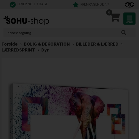
LEVERING 1-3 DAGE
FREMRAGENDE 4,7
0
Menu
Forside
›
BOLIG & DEKORATION
›
BILLEDER & LÆRRED
›
LÆRREDSPRINT
›
Dyr