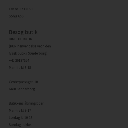
Cvr nr. 37306770
Sohu ApS
Besøg butik
RING TIL BUTIK
(KUN henvendelse vedr. den
fysisk butik i Sønderborg):
+45 26137654
Man-fre kl 9-18
Centerpassagen 10
6400 Sønderborg
Butikkens åbningstider
Man-fre kl 9-17
Lørdag kl 10-13
Søndag Lukket