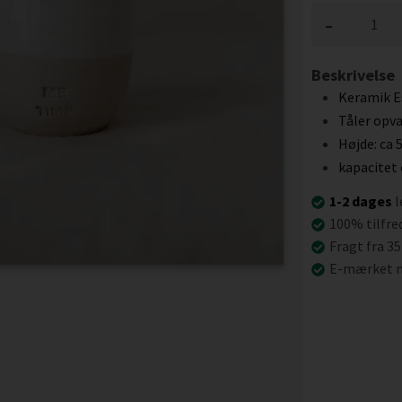
-
Beskrivelse
Keramik E
Tåler opv
Højde: ca 
kapacitet
1-2 dages
l
100% tilfre
Fragt fra 35
E-mærket n