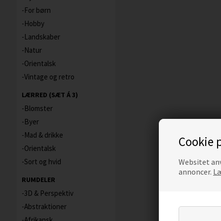
For børn
Hobby
Landskaber
Natur
Orientalsk
Vintage og retro
LÆRRED (SÆT Á 3)
Blomster
Byer
Mad & drikke
Cookie p
Orientalsk
Websitet anv
Sort og hvid
annoncer.
Læ
RUMDELER
3D & Perspektiv
Abstraktioner
Afrikansk