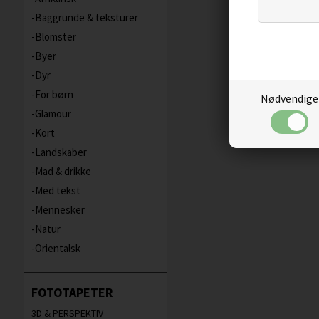
Baggrunde & teksturer
Blomster
Byer
Dyr
For børn
Nødvendige
Glamour
Kort
Landskaber
Mad & drikke
Med tekst
Mennesker
Natur
Orientalsk
FOTOTAPETER
3D & PERSPEKTIV