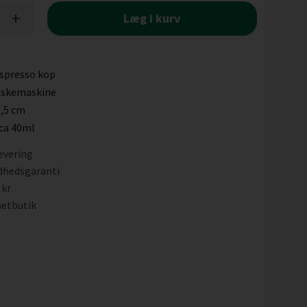
+
Læg i kurv
spresso kop
askemaskine
5,5 cm
ca 40ml
evering
dhedsgaranti
 kr
etbutik