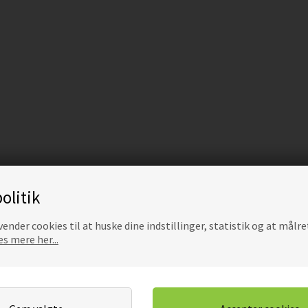
olitik
ender cookies til at huske dine indstillinger, statistik og at målre
s mere her...