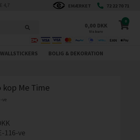
 4,7
EMÆRKET
72 22 70 71
0
0,00 DKK
Vis kurv
WALLSTICKERS
BOLIG & DEKORATION
o kop Me Time
-ve
DKK
E-116-ve