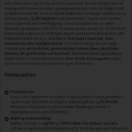
tidløs dekoration, der har opnået stor popularitet. Korrekt udvalgt tapet vil
fremhæve dit interiørs karakter og designegenskaber, mens det hjælper med
at skjule rummets fejl. Vores sortiment indeholder fototapeter med lyse farver,
rumlige tapeter og
3D-tapeter
(med dybdeeffekt). Tapeter med mørkere
toner vil gøre dit rum mere hyggeligt. Vores fototapeter fås i en række
størrelser og designes i henhold til de nyeste verdens trends. Du vil helt sikkert
finde mange inspirationer til dit hjem blandt vores tapeter. Hvis du leder efter
et klassisk tapet til din stue, anbefaler vi
fototapet med træ- eller
murtekstur eller bjerglandskab
. Til moderne design kan du vælge
mønstre som
abstraktion, geometriske former, byer, eksotiske
planter, 3D-grafik eller verdenskort
. Blomstermotiver og pasteller er
meget trendy i Provencalske interiører.
Sort-hvide fototapeter
vælges
typisk til minimalistiske og industrielle typer af interiører.
Printkvalitet:
Printmetode
Vores Canon-printere er innovative UVgel-plottere af nyeste generation,
og de bruger den nyeste økologiske, fleksible gelblæk og
FLXfinish
teknologi. Fototapeter er trykt med
mat finish
(glans finish er
tilgængelig som en specialbestilling).
Blæk og trykteknologi
Blækket vi bruger er
lugtfri
og
100% sikker for miljøet og børn
.
Gelblæk er også modstandsdygtigt over for UV-stråler og vand og bevarer