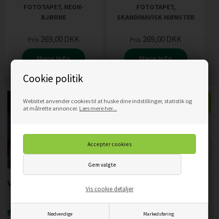
FOTOTAPET, NEON-
FOTOTAPET,
BJØRNE
SKANDINAVISK MØNSTER
269,00
DKK
269,00
DKK
Pris
Pris
Mere info
Mere info
Cookie politik
Websitet anvender cookies til at huske dine indstillinger, statistik og
at målrette annoncer.
Læs mere her...
Vigtigste produktegenskaber:
Vis cookie detaljer
Nyeste printteknologi
UVgel FLXfinish
.
Nødvendige
Markedsføring