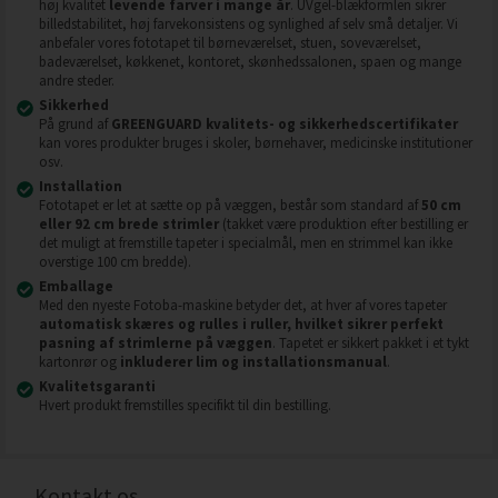
høj kvalitet
levende farver i mange år
. UVgel-blækformlen sikrer
billedstabilitet, høj farvekonsistens og synlighed af selv små detaljer. Vi
anbefaler vores fototapet til børneværelset, stuen, soveværelset,
badeværelset, køkkenet, kontoret, skønhedssalonen, spaen og mange
andre steder.
Sikkerhed
På grund af
GREENGUARD kvalitets- og sikkerhedscertifikater
kan vores produkter bruges i skoler, børnehaver, medicinske institutioner
osv.
Installation
Fototapet er let at sætte op på væggen, består som standard af
50 cm
eller 92 cm brede strimler
(takket være produktion efter bestilling er
det muligt at fremstille tapeter i specialmål, men en strimmel kan ikke
overstige 100 cm bredde).
Emballage
Med den nyeste Fotoba-maskine betyder det, at hver af vores tapeter
automatisk skæres og rulles i ruller, hvilket sikrer perfekt
pasning af strimlerne på væggen
. Tapetet er sikkert pakket i et tykt
kartonrør og
inkluderer lim og installationsmanual
.
Kvalitetsgaranti
Hvert produkt fremstilles specifikt til din bestilling.
Kontakt os