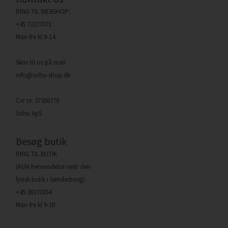
RING TIL WEBSHOP:
+45 72227071
Man-fre kl 9-14
Skriv til os på mail
info@sohu-shop.dk
Cvr nr. 37306770
Sohu ApS
Besøg butik
RING TIL BUTIK
(KUN henvendelse vedr. den
fysisk butik i Sønderborg):
+45 26137654
Man-fre kl 9-18