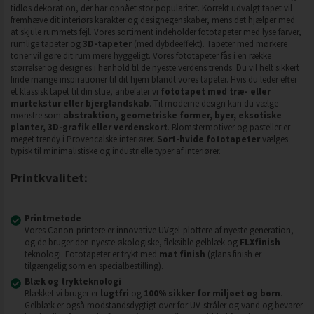
tidløs dekoration, der har opnået stor popularitet. Korrekt udvalgt tapet vil
fremhæve dit interiørs karakter og designegenskaber, mens det hjælper med
at skjule rummets fejl. Vores sortiment indeholder fototapeter med lyse farver,
rumlige tapeter og
3D-tapeter
(med dybdeeffekt). Tapeter med mørkere
toner vil gøre dit rum mere hyggeligt. Vores fototapeter fås i en række
størrelser og designes i henhold til de nyeste verdens trends. Du vil helt sikkert
finde mange inspirationer til dit hjem blandt vores tapeter. Hvis du leder efter
et klassisk tapet til din stue, anbefaler vi
fototapet med træ- eller
murtekstur eller bjerglandskab
. Til moderne design kan du vælge
mønstre som
abstraktion, geometriske former, byer, eksotiske
planter, 3D-grafik eller verdenskort
. Blomstermotiver og pasteller er
meget trendy i Provencalske interiører.
Sort-hvide fototapeter
vælges
typisk til minimalistiske og industrielle typer af interiører.
Printkvalitet:
Printmetode
Vores Canon-printere er innovative UVgel-plottere af nyeste generation,
og de bruger den nyeste økologiske, fleksible gelblæk og
FLXfinish
teknologi. Fototapeter er trykt med
mat finish
(glans finish er
tilgængelig som en specialbestilling).
Blæk og trykteknologi
Blækket vi bruger er
lugtfri
og
100% sikker for miljøet og børn
.
Gelblæk er også modstandsdygtigt over for UV-stråler og vand og bevarer