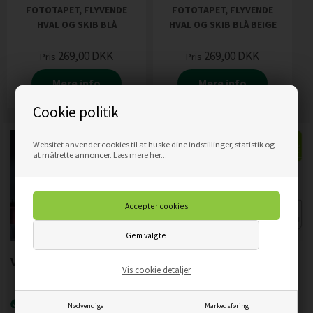
FOTOTAPET, FLYVENDE
FOTOTAPET, FLYVENDE
HVAL OG SKIB BLÅ
HVAL OG SKIB BLÅ BEIGE
269,00
DKK
269,00
DKK
Pris
Pris
Mere info
Mere info
Cookie politik
Websitet anvender cookies til at huske dine indstillinger, statistik og
at målrette annoncer.
Læs mere her...
Vigtigste produktegenskaber:
Vis cookie detaljer
Nyeste printteknologi
UVgel FLXfinish
.
Nødvendige
Markedsføring