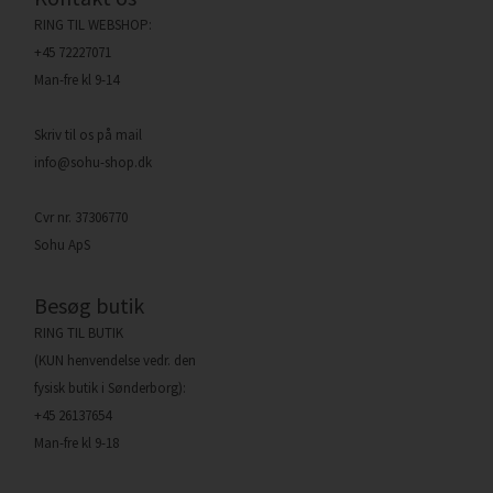
RING TIL WEBSHOP:
+45 72227071
Man-fre kl 9-14
Skriv til os på mail
info@sohu-shop.dk
Cvr nr. 37306770
Sohu ApS
Besøg butik
RING TIL BUTIK
(KUN henvendelse vedr. den
fysisk butik i Sønderborg):
+45 26137654
Man-fre kl 9-18