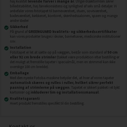
høj kvalitet
levende farver i mange år
. UVgel-blækformlen sikrer
billedstabilitet, høj farvekonsistens og synlighed af selv små detaljer. Vi
anbefaler vores fototapet til børneværelset, stuen, soveværelset,
badeværelset, køkkenet, kontoret, skønhedssalonen, spaen og mange
andre steder.
Sikkerhed
På grund af
GREENGUARD kvalitets- og sikkerhedscertifikater
kan vores produkter bruges i skoler, børnehaver, medicinske institutioner
osv.
Installation
Fototapet er let at sætte op på væggen, består som standard af
50 cm
eller 92 cm brede strimler
(takket være produktion efter bestilling er
det muligt at fremstille tapeter i specialmål, men en strimmel kan ikke
overstige 100 cm bredde).
Emballage
Med den nyeste Fotoba-maskine betyder det, at hver af vores tapeter
automatisk skæres og rulles i ruller, hvilket sikrer perfekt
pasning af strimlerne på væggen
. Tapetet er sikkert pakket i et tykt
kartonrør og
inkluderer lim og installationsmanual
.
Kvalitetsgaranti
Hvert produkt fremstilles specifikt til din bestilling.
Kontakt os