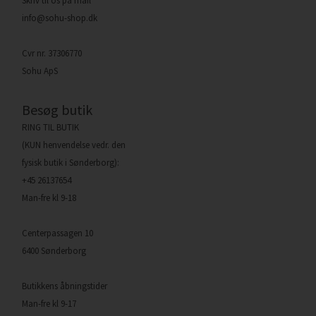
Skriv til os på mail
info@sohu-shop.dk
Cvr nr. 37306770
Sohu ApS
Besøg butik
RING TIL BUTIK
(KUN henvendelse vedr. den
fysisk butik i Sønderborg):
+45 26137654
Man-fre kl 9-18
Centerpassagen 10
6400 Sønderborg
Butikkens åbningstider
Man-fre kl 9-17