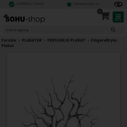
LEVERING 1-3 DAGE
FREMRAGENDE 4,7
0
Menu
Forside
›
PLAKATER
›
PERSONLIG PLAKAT
›
Fingeraftryks
Plakat