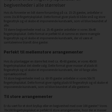
begivenheder i alle størrelser
Hvis du forventer en lidt større forsamling på ca. 15-25 gæster, anbefaler vi
vores 21x30 fingertryksplakat. Dette format giver plads til både små og store
fingeraftryk og vil skabe et imponerende kunstværk, som vil blive beundret af
alle.
Til større begivenheder med ca. 25-45 gæster anbefaler vi vores 30x40
fingertryksplakat. Dette format er perfekt til at rumme en større mængde
fingeraftryk og vil skabe et imponerende kunstværk, der vil være et
samtaleemne blandt dine gæster.
Perfekt til mellemstore arrangementer
Hvis du planlægger en større fest med ca. 45-60 gæster, er vores 40x50
fingertryksplakat det ideelle valg. Dette format giver masser af plads til
fingeraftryk og vil skabe et imponerende kunstværk, der vil fange alles
opmærksomhed.
Til store begivenheder med ca. 60-95 gæster anbefaler vi vores 50x70
fingertryksplakat. Dette format giver rigelig plads til fingeraftryk og vil skabe et
imponerende kunstværk, som vil blive beundret af alle gæsterne.
Til store arrangementer
Er du vært for et stort bryllup eller en begivenhed med over 100 gæster? Vores
70x100 fingertryksplakat er perfekt til store arrangementer, hvor der er masser