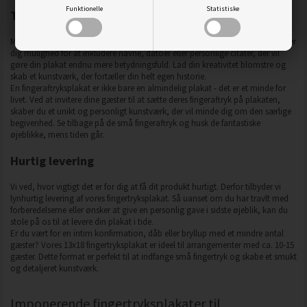
Funktionelle
Statistiske
Tilføj personlig tekst
Med vores fingertryksplakat kan du tilføje to linjer med valgfri tekst. Dette giver
dig mulighed for at inkludere navne, datoer eller personlige citater, der vil
gøre din plakat endnu mere betydningsfuld. Lad din kreativitet blomstre og
skab et kunstværk, der fortæller din helt egen historie.
En fingeraftryksplakat er ikke bare en almindelig plakat - det er et minde for
livet. Ved at invitere dine gæster til at sætte deres fingeraftryk på plakaten,
skaber du et unikt og personligt kunstværk, der vil minde dig om den særlige
begivenhed. Se tilbage på de små fingeraftryk og husk de fantastiske
øjeblikke, mens tiden går.
Hurtig levering
Vi ved, hvor vigtigt det er for dig at få dit produkt hurtigt. Derfor tilbyder vi
lynhurtig levering af vores fingertryksplakat. Så uanset om du har travlt med
forberedelserne eller ønsker at give en personlig gave i sidste øjeblik, kan du
stole på os til at levere din plakat i tide.
Er du vært for en intim konfirmation, dåb eller bryllup med et mindre antal
gæster? Vores 13x18 fingertryksplakat er ideel til arrangementer med ca. 10-15
gæster. Dette format er perfekt til at indfange små fingertryk og skabe et smukt
og detaljeret kunstværk.
Imponerende fingertryksplakater til