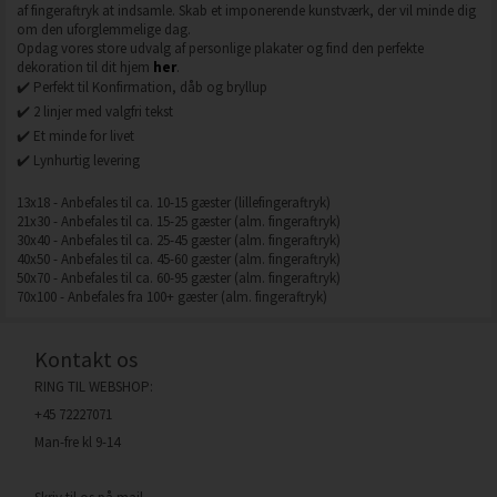
af fingeraftryk at indsamle. Skab et imponerende kunstværk, der vil minde dig
om den uforglemmelige dag.
Opdag vores store udvalg af personlige plakater og find den perfekte
dekoration til dit hjem
her
.
✔️ Perfekt til Konfirmation, dåb og bryllup
✔️ 2 linjer med valgfri tekst
✔️ Et minde for livet
✔️ Lynhurtig levering
13x18 - Anbefales til ca. 10-15 gæster (lillefingeraftryk)
21x30 - Anbefales til ca. 15-25 gæster (alm. fingeraftryk)
30x40 - Anbefales til ca. 25-45 gæster (alm. fingeraftryk)
40x50 - Anbefales til ca. 45-60 gæster (alm. fingeraftryk)
50x70 - Anbefales til ca. 60-95 gæster (alm. fingeraftryk)
70x100 - Anbefales fra 100+ gæster (alm. fingeraftryk)
Kontakt os
RING TIL WEBSHOP:
+45 72227071
Man-fre kl 9-14