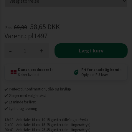
58,65
DKK
69,00
Pris
Varenr.:
pl1497
-
+
Læg i kurv
Dansk produceret
•
Fri for skadelig kemi
•
Sikker kvalitet
Opfylder EU-krav
✔️ Perfekt til Konfirmation, dåb og bryllup
✔️ 2 linjer med valgfri tekst
✔️ Et minde for livet
✔️ Lynhurtig levering
13x18 - Anbefales til ca. 10-15 gæster (lillefingeraftryk)
21x30 - Anbefales til ca. 15-25 gæster (alm. fingeraftryk)
30x40 - Anbefales til ca. 25-45 gæster (alm. fingeraftryk)