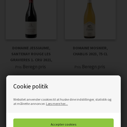
DOMAINE JESSIAUME,
DOMAINE MOSNIER,
SANTENAY ROUGE LES
CHABLIS 2023, 75 CL
GRAVIERES 1. CRU 2021,
Beregn pris
Beregn pris
Pris
Pris
Cookie politik
Websitet anvender cookies til at huske dine indstillinger, statistik og
at målrette annoncer.
Læs mere her...