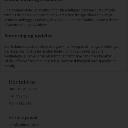
Chardonnay-druen er anerkendt for sin alsidighed og evne til at udtrykke
terroir. I denne vin kommer druens karakteristiske egenskaber til udtryk
gennem omhyggelig udvælgelse og traditionel vinifikation, der respekterer
råvarens naturlige kvaliteter.
Servering og nydelse
Den balancerede alkoholprocent gør vinen velegnet til mange anledninger.
Den klassiske 75 cl flaske er ideel både til middagsbordet og som
værtindegave. Server vinen afkølet for at fremhæve dens friske karakter.
Vil du udforske flere vine? Tag et kig i vores
VIN
-kategori med spændende
udvalg.
Kontakt os
RING TIL WEBSHOP:
+45 72227071
Man-fre kl 9-14
Skriv til os på mail
info@sohu-shop.dk