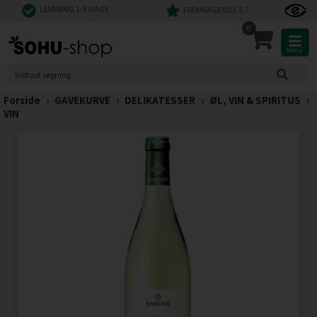
LEVERING 1-3 DAGE
FREMRAGENDE 4,7
0
Menu
Forside
›
GAVEKURVE
›
DELIKATESSER
›
ØL, VIN & SPIRITUS
›
VIN