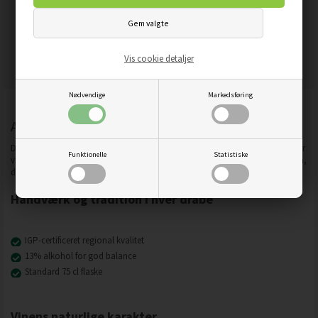
FRATELLI ARESCA,
TIERRA ARANDA,
BARBERA D'ASTI
VENDIMMIA SELECCIONADA
SUPERIORE "LA ROSSA", 75
2021, 75 CL.
CL.
Beregn pris
Vis cookie detaljer
Pris
Beregn pris
Pris
Nødvendige
Markedsføring
Amédée, Chardonnay IGP Blanc
Denne Chardonnay fra Amédée bærer IGP Blanc-betegnelsen, som garanterer
Funktionelle
Statistiske
vinens regionale karakter. Med 13 % alkohol får du en velafbalanceret hvidvin,
der bevarer druens naturlige egenskaber og regionale særpræg.
Håndværk og tradition i hver dråbe
IGP-certificeret regional kvalitet
13% alkohol for god balance
Standard 75 cl flaske
Vinens naturlige karakter