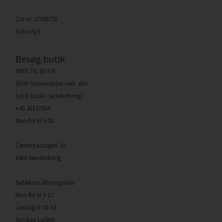
Cvr nr. 37306770
Sohu ApS
Besøg butik
RING TIL BUTIK
(KUN henvendelse vedr. den
fysisk butik i Sønderborg):
+45 26137654
Man-fre kl 9-18
Centerpassagen 10
6400 Sønderborg
Butikkens åbningstider
Man-fre kl 9-17
Lørdag kl 10-13
Søndag Lukket