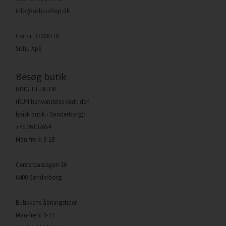
info@sohu-shop.dk
Cvr nr. 37306770
Sohu ApS
Besøg butik
RING TIL BUTIK
(KUN henvendelse vedr. den
fysisk butik i Sønderborg):
+45 26137654
Man-fre kl 9-18
Centerpassagen 10
6400 Sønderborg
Butikkens åbningstider
Man-fre kl 9-17