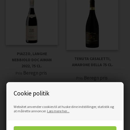
PIAZZO, LANGHE
TENUTA CASALETTI,
NEBBIOLO DOC AIMAN
AMARONE DELLA 75 CL.
2022, 75 CL.
Beregn pris
Pris
Beregn pris
Pris
Cookie politik
Websitet anvender cookies til at huske dine indstillinger, statistik og
at målrette annoncer.
Læs mere her...