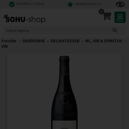
LEVERING 1-3 DAGE
FREMRAGENDE 4,7
0
Menu
Forside
›
GAVEKURVE
›
DELIKATESSER
›
ØL, VIN & SPIRITUS
›
VIN