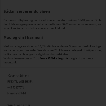
Sådan serverer du vinen
Denne vin udtrykker sig bedst ved stuetemperatur omkring 16-18 grader. Du får
den fulde smagsoplevelse ved at åbne flasken 30-45 minutter før servering, så
vinen kan ånde og udvikle sine aromaer fuldt ud.
Mad og vin i harmoni
Med sin fyldige karakter og 14,5% alkohol er denne Gigondas ideel til kraftige
kødretter og modne oste. Den klassiske 75 cl flaske er velegnet til 4-6 personer,
hvilket gør den til et godt valg til middagsselskaber.
Vil du vide mere om vin?
Udforsk VIN-kategorien
og find din næste
favoritdrik.
Kontakt os
RING TIL WEBSHOP:
+45 72227071
Man-fre kl 9-14
Skriv til os på mail