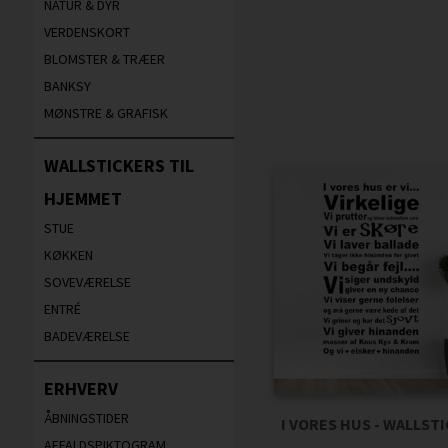
NATUR & DYR
VERDENSKORT
BLOMSTER & TRÆER
BANKSY
MØNSTRE & GRAFISK
WALLSTICKERS TIL
HJEMMET
STUE
KØKKEN
SOVEVÆRELSE
ENTRÉ
BADEVÆRELSE
ERHVERV
ÅBNINGSTIDER
I VORES HUS - WALLST
AFFALDSPIKTOGRAM