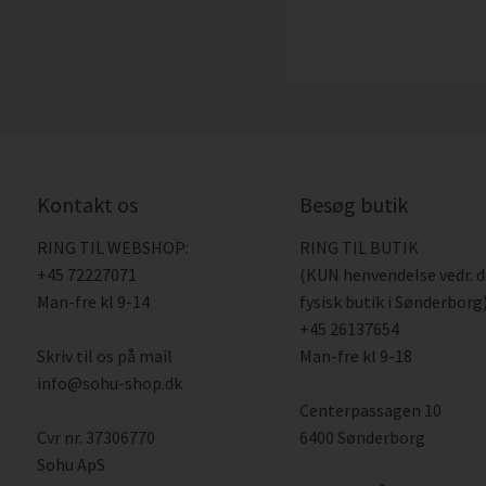
Kontakt os
Besøg butik
RING TIL WEBSHOP:
RING TIL BUTIK
+45 72227071
(KUN henvendelse vedr. 
Man-fre kl 9-14
fysisk butik i Sønderborg)
+45 26137654
Skriv til os på mail
Man-fre kl 9-18
info@sohu-shop.dk
Centerpassagen 10
Cvr nr. 37306770
6400 Sønderborg
Sohu ApS