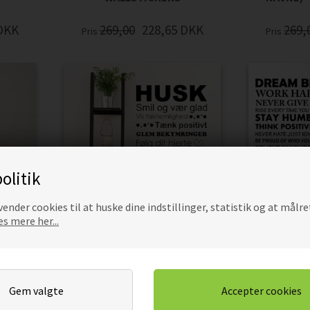
DKK
269,00
228,65
DKK
269,
Pris
Pris
olitik
ender cookies til at huske dine indstillinger, statistik og at målre
s mere her...
-
HUSK SMIL OG VÆR GLAD -
DREAM BI
WALLSTICKERS
WAL
DKK
269,00
228,65
DKK
229,
Pris
Pris