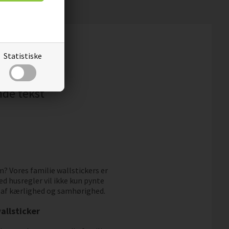
Statistiske
nde tekst
m? Vores familie wallstickers er
d husregler vil ikke kun pynte
 af kærlighed og samhørighed.
llsticker