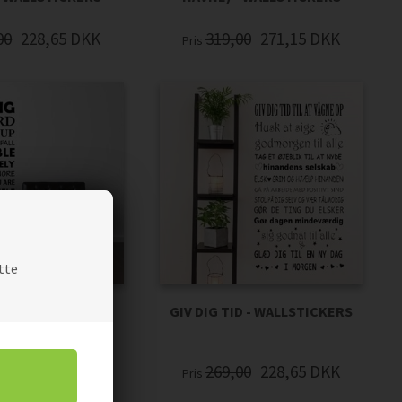
00
228,65
DKK
319,00
271,15
DKK
Pris
tte
G, WORK HARD -
GIV DIG TID - WALLSTICKERS
LSTICKERS
00
194,65
DKK
269,00
228,65
DKK
Pris