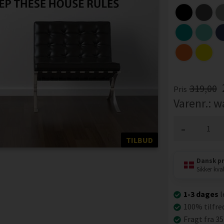
319,00
Pris
Varenr.:
w
-
TILBUD
Dansk p
Sikker kval
1-3 dages
l
100% tilfre
Fragt fra 35