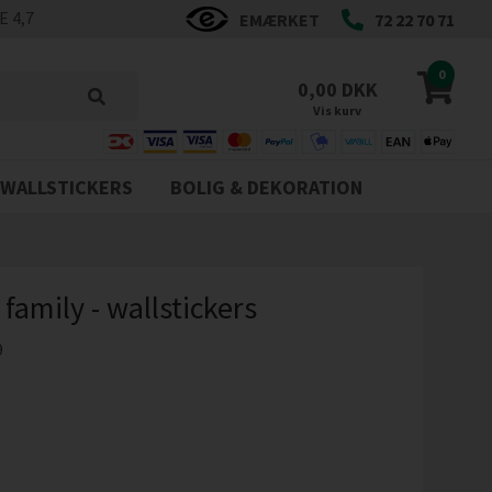
 4,7
EMÆRKET
72 22 70 71
0
0,00 DKK
Vis kurv
WALLSTICKERS
BOLIG & DEKORATION
family - wallstickers
9