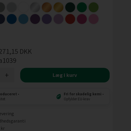
271,15
DKK
a1039
+
Læg i kurv
roduceret
•
Fri for skadelig kemi
•
itet
Opfylder EU-krav
evering
dhedsgaranti
 kr