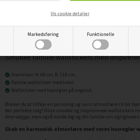
Vis cookie detaljer
Størrelser:
Markedsføring
Funktionelle
H: 60 cm.B: 110 cm.
Smukke familie wallstickers med inspirere
Størrelser: H: 60 cm. B: 110 cm.
Familie wallsticker med tekst
Wallsticker med husregler på engelsk.
Ønsker du at tilføje en personlig og varm atmosfære til dit hje
det perfekte valg! Disse smukke og inspirerende wallstickers me
dine vægge, men også minde dig og din familie om vigtigheden
Skab en harmonisk atmosfære med vores husregler wa