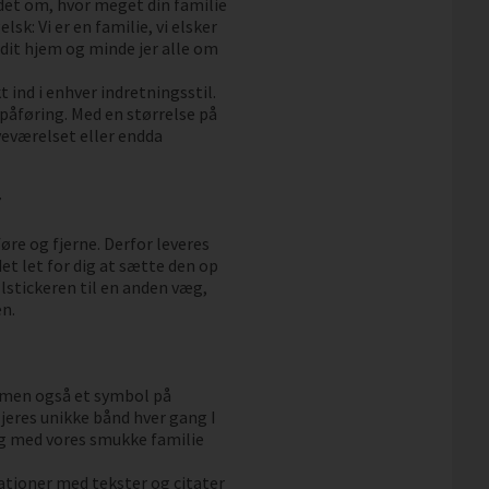
ndet om, hvor meget din familie
sk: Vi er en familie, vi elsker
dit hjem og minde jer alle om
 ind i enhver indretningsstil.
 påføring. Med en størrelse på
veværelset eller endda
r
føre og fjerne. Derfor leveres
det let for dig at sætte den op
lstickeren til en anden væg,
n.
m, men også et symbol på
jeres unikke bånd hver gang I
ag med vores smukke familie
tioner med tekster og citater