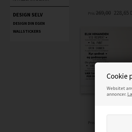
269,00
228,65
Pris
DESIGN SELV
DESIGN DIN EGEN
WALLSTICKERS
Cookie p
Websitet anv
annoncer.
Læ
ELSK HINANDEN 
WALLSTICKERS
269,00
228,65
Pris