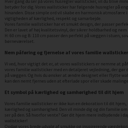
Hver gang du ser på vores husregler wallsticker, vil du blive mi
betyder for dig. Vores wallsticker har følgende husregler på engel
hinanden. Disse simple ord vil skabe en harmonisk atmosfære i 
vigtigheden af kærlighed, respekt og samarbejde.
Vores familie wallsticker har et smukt design, der passer perfekt
Den er lavet af høj kvalitetsvinyl, der sikrer holdbarhed og nem
H: 60 cm og B: 110 cm passer den perfekt på væggen i stuen, so
børneværelset.
Nem påføring og fjernelse af vores familie wallsticke
Vi ved, hvor vigtigt det er, at vores wallstickers er nemme at på
vores familie wallsticker med en detaljeret vejledning, der gør 
på væggen. Og hvis du ønsker at ændre designet eller flytte wal
kan den nemt fjernes uden at efterlade spor eller skade malinge
Et symbol på kærlighed og samhørighed til dit hjem
Vores familie wallsticker er ikke kun en dekoration til dit hje
kærlighed og samhørighed. Den vil minde dig og din familie om 
ser på den. Så hvorfor vente? Gør dit hjem mere indbydende i d
wallsticker!
Opdag vores brede udvalg af smukke og inspirerende vægdekora