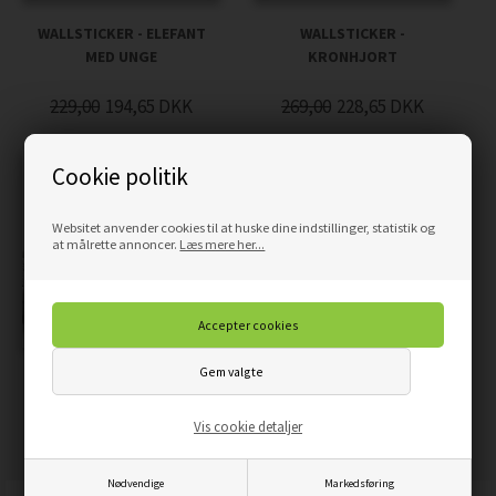
WALLSTICKER - ELEFANT
WALLSTICKER -
MED UNGE
KRONHJORT
229,00
194,65
DKK
269,00
228,65
DKK
Cookie politik
Websitet anvender cookies til at huske dine indstillinger, statistik og
at målrette annoncer.
Læs mere her...
WALLSTICKER SIKAHJORT
WALLSTICKERS - GIRAF -
WALLSTICKERS
Vis cookie detaljer
199,00
169,15
DKK
229,00
194,65
DKK
Nødvendige
Markedsføring