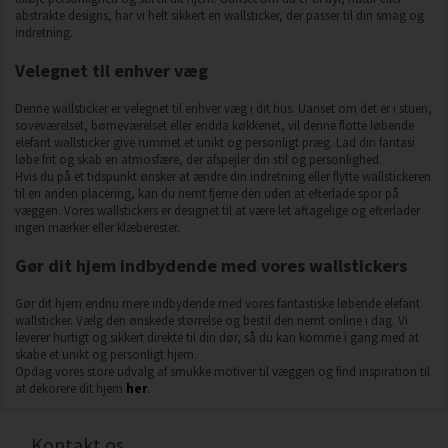
abstrakte designs, har vi helt sikkert en wallsticker, der passer til din smag og
indretning.
Velegnet til enhver væg
Denne wallsticker er velegnet til enhver væg i dit hus. Uanset om det er i stuen,
soveværelset, børneværelset eller endda køkkenet, vil denne flotte løbende
elefant wallsticker give rummet et unikt og personligt præg. Lad din fantasi
løbe frit og skab en atmosfære, der afspejler din stil og personlighed.
Hvis du på et tidspunkt ønsker at ændre din indretning eller flytte wallstickeren
til en anden placering, kan du nemt fjerne den uden at efterlade spor på
væggen. Vores wallstickers er designet til at være let aftagelige og efterlader
ingen mærker eller klæberester.
Gør dit hjem indbydende med vores wallstickers
Gør dit hjem endnu mere indbydende med vores fantastiske løbende elefant
wallsticker. Vælg den ønskede størrelse og bestil den nemt online i dag. Vi
leverer hurtigt og sikkert direkte til din dør, så du kan komme i gang med at
skabe et unikt og personligt hjem.
Opdag vores store udvalg af smukke motiver til væggen og find inspiration til
at dekorere dit hjem
her
.
Kontakt os