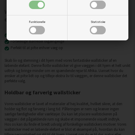
Wallsticker med vilde dyr til din bolig - løbende
elefant
Funktionelle
Statistiske
Livlige vilde dyr design
Forskellige størrelser tilgængelige
Perfekt til at pifte enhver væg op
Skab liv og stemning i dit hjem med vores fantastiske wallsticker af en
løbende elefant. Denne flotte wallsticker vil give væggen i dit hjem et helt unikt
udtryk og bringe minder om en spændende rejse til Afrika. Uanset hvor du
ønsker at pifte lidt op og tilføje ekstra liv til væggen, er denne wallsticker det
perfekte valg.
Holdbar og farverig wallsticker
Vores wallsticker er lavet af materialer af høj kvalitet, hvilket sikrer, at den
holder sig flot og farverig i lang tid. Påføringen er nem og kræver ingen
særlige færdigheder eller værktøjer. Du kan let placere wallstickeren på
væggen i det pågældende rum og skabe et imponerende visuelt indtryk.
Hos os kan du finde et bredt udvalg af forskellige wallstickers motiver. Vores
wallsticker med en løbende elefant er blot et eksempel på, hvordan du kan
tilføje personlighed og stil til dit hjem. Uanset om du er til dyr, natur eller