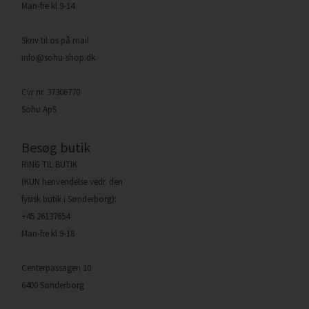
Man-fre kl 9-14
Skriv til os på mail
info@sohu-shop.dk
Cvr nr. 37306770
Sohu ApS
Besøg butik
RING TIL BUTIK
(KUN henvendelse vedr. den
fysisk butik i Sønderborg):
+45 26137654
Man-fre kl 9-18
Centerpassagen 10
6400 Sønderborg