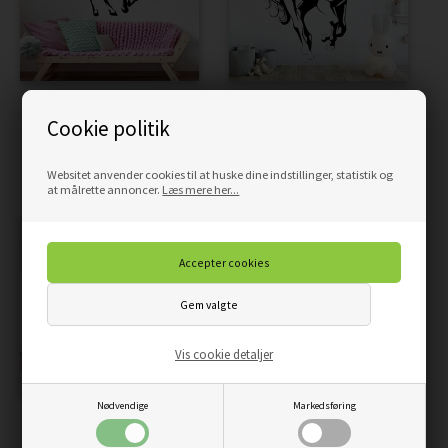
WALLSTICKERS - FLOT
DEN GALOPERENDE HEST -
Cookie politik
HEST I GALOP
WALLSTICKERS
229,00
194,65
DKK
229,00
194,65
DKK
Websitet anvender cookies til at huske dine indstillinger, statistik og
at målrette annoncer.
Læs mere her...
Vis cookie detaljer
Nødvendige
Markedsføring
DET SMUKKE
GALOPERENDE HEST
HESTEHOVEDE -
WALLSTICKERS -