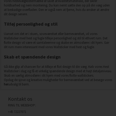
Vores hestevægklistermærke er lavet af kvalitetsmateriale, der sikrer
holdbarhed og nem montering. Du kan nemt sætte den op på din væg uden
at beskadige overfladen. Den er også nem at fjerne, hvis du ønsker at ændre
dit design senere.
Tilføj personlighed og stil
Uanset om det er i stuen, soveværelset eller børneværelset, vil vores
Wallsticker med hest og fugle tilføje personlighed og stil til ethvert rum. Det
flotte design vil være et samtaleemne og skabe en atmosfære i dit hjem. Gør
dit rum mere interessant med vores Wallsticker med hest og fugle.
Skab et spændende design
Gå ikke glip af chancen for at tilføje et flot design til din væg. Køb vores Hest
Wallsticker i dag og få et virkelig spændende design med et højt detaljeniveau.
Skab en særlig atmosfære i dit hjem med vores flotte wallstickers.
Opdag de sjove og kreative muligheder for børneværelset ved at besøge vores
her
udvalg til børn.
Kontakt os
RING TIL WEBSHOP:
+45 72227071