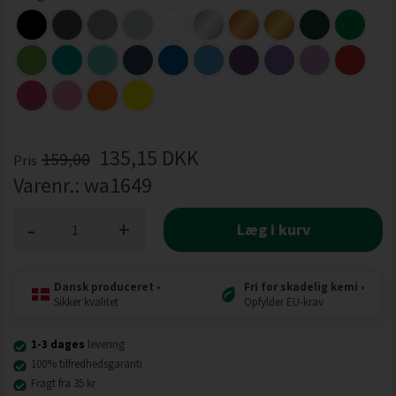
135,15
DKK
159,00
Pris
Varenr.:
wa1649
-
+
Læg i kurv
Dansk produceret
•
Fri for skadelig kemi
•
Sikker kvalitet
Opfylder EU-krav
1-3 dages
levering
100% tilfredhedsgaranti
Fragt fra 35 kr