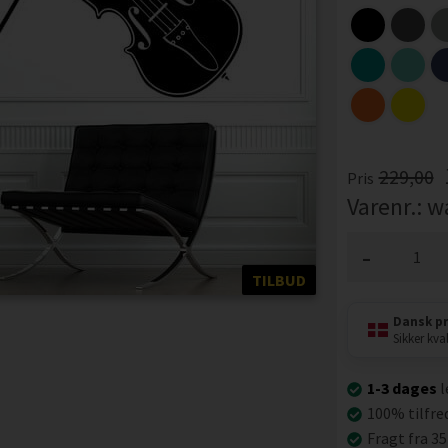
229,00
Pris
Varenr.:
w
-
TILBUD
Dansk p
Sikker kval
1-3 dages
l
100% tilfre
Fragt fra 35