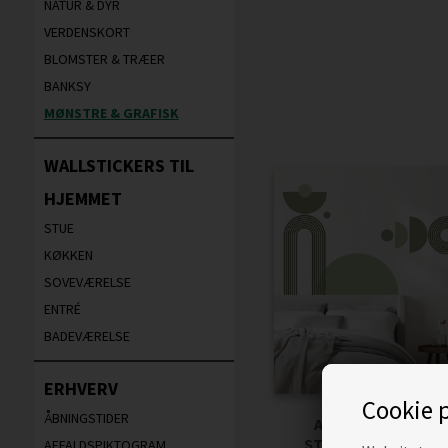
NATUR & DYR
VERDENSKORT
BLOMSTER & TRÆER
BANKSY
MØNSTRE & GRAFISK
WALLSTICKERS TIL
HJEMMET
STUE
KØKKEN
SOVEVÆRELSE
ENTRÉ
BADEVÆRELSE
ERHVERV
Cookie p
ÅBNINGSTIDER
ABSTRAKT FORM 
STREGKUNST GRØ
AFFALDSPIKTOGRAM