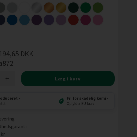
194,65
DKK
a872
+
Læg i kurv
roduceret
•
Fri for skadelig kemi
•
itet
Opfylder EU-krav
evering
dhedsgaranti
 kr