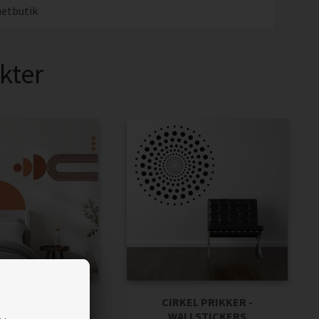
etbutik
kter
AKT FORM OG
CIRKEL PRIKKER -
UNST RØDBRUN
WALLSTICKERS