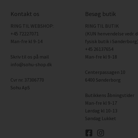
Kontakt os
Besøg butik
RING TIL WEBSHOP:
RING TIL BUTIK
+45 72227071
(KUN henvendelse vedr. 
Man-fre kl 9-14
fysisk butik i Sønderborg)
+45 26137654
Skriv til os på mail
Man-fre kl 9-18
info@sohu-shop.dk
Centerpassagen 10
Cvr nr. 37306770
6400 Sønderborg
Sohu ApS
Butikkens åbningstider
Man-fre kl 9-17
Lørdag kl 10-13
Søndag Lukket