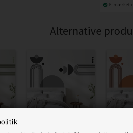
E-mærket n
Alternative produ
olitik
OG
ABSTRAKT FORM OG
ABSTR
NNE
STREGKUNST GRÅ NUANCER
STREGK