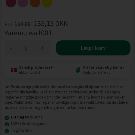
135,15
DKK
159,00
Pris
Varenr.:
wa1081
-
+
Læg i kurv
Dansk produceret
•
Fri for skadelig kemi
•
Sikker kvalitet
Opfylder EU-krav
Her får du en rigtig fin wallsticker med vaskeregler til hjemmet. Passer disse
regler for din familie? Je så er dette den perfekte wallsricker til jeres hjem.
Reglerne er rigtige gode og minder hele familien om, hvordan man vasker
tøjet. Wallstickers med regler er virkelige populære wallstickers, da de både er
sjove samt sætter nogle retningslinier for familien i huset.
1-3 dages
levering
100% tilfredhedsgaranti
Fragt fra 35 kr