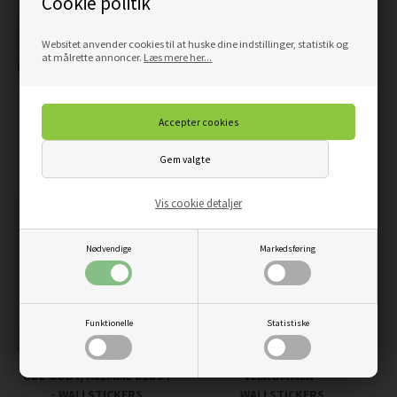
Cookie politik
Websitet anvender cookies til at huske dine indstillinger, statistik og
at målrette annoncer.
Læs mere her...
HOME IS WHERE.. -
HOME SWEET HOME -
WALLSTICKERS
WALLSTICKERS
159,00
135,15
DKK
119,00
101,15
DKK
Vis cookie detaljer
Nødvendige
Markedsføring
Funktionelle
Statistiske
UDE GODT, HJEMME BEDST
VELKOMMEN -
- WALLSTICKERS
WALLSTICKERS