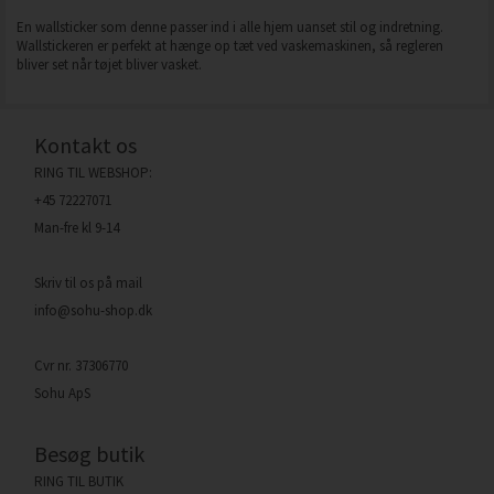
En wallsticker som denne passer ind i alle hjem uanset stil og indretning.
Wallstickeren er perfekt at hænge op tæt ved vaskemaskinen, så regleren
bliver set når tøjet bliver vasket.
Kontakt os
RING TIL WEBSHOP:
+45 72227071
Man-fre kl 9-14
Skriv til os på mail
info@sohu-shop.dk
Cvr nr. 37306770
Sohu ApS
Besøg butik
RING TIL BUTIK