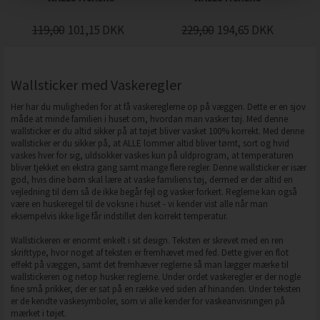
119,00
101,15
DKK
229,00
194,65
DKK
Wallsticker med Vaskeregler
Her har du muligheden for at få vaskereglerne op på væggen. Dette er en sjov
måde at minde familien i huset om, hvordan man vasker tøj. Med denne
wallsticker er du altid sikker på at tøjet bliver vasket 100% korrekt. Med denne
wallsticker er du sikker på, at ALLE lommer altid bliver tømt, sort og hvid
vaskes hver for sig, uldsokker vaskes kun på uldprogram, at temperaturen
bliver tjekket en ekstra gang samt mange flere regler. Denne wallsticker er især
god, hvis dine børn skal lære at vaske familiens tøj, dermed er der altid en
vejledning til dem så de ikke begår fejl og vasker forkert. Reglerne kan også
være en huskeregel til de voksne i huset - vi kender vist alle når man
eksempelvis ikke lige får indstillet den korrekt temperatur.
Wallstickeren er enormt enkelt i sit design. Teksten er skrevet med en ren
skrifttype, hvor noget af teksten er fremhævet med fed. Dette giver en flot
effekt på væggen, samt det fremhæver reglerne så man lægger mærke til
wallstickeren og netop husker reglerne. Under ordet vaskeregler er der nogle
fine små prikker, der er sat på en række ved siden af hinanden. Under teksten
er de kendte vaskesymboler, som vi alle kender for vaskeanvisningen på
mærket i tøjet.