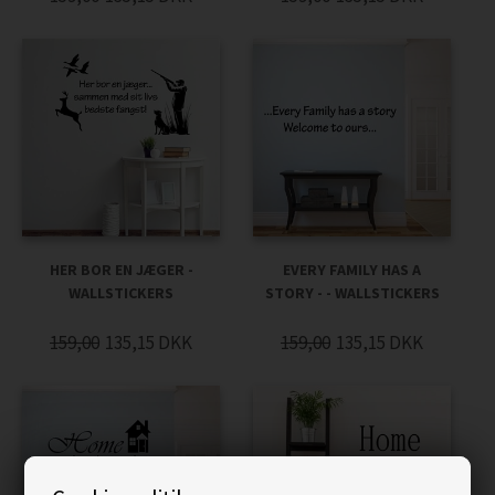
HER BOR EN JÆGER -
EVERY FAMILY HAS A
WALLSTICKERS
STORY - - WALLSTICKERS
159,00
135,15
DKK
159,00
135,15
DKK