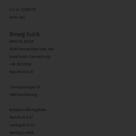
Cvr nr. 37306770
Sohu ApS
Besøg butik
RING TIL BUTIK
(KUN henvendelse vedr. den
fysisk butik i Sønderborg):
+45 26137654
Man-fre kl 9-18
Centerpassagen 10
6400 Sønderborg
Butikkens åbningstider
Man-fre kl 9-17
Lørdag kl 10-13
Søndag Lukket