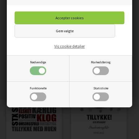
RØD STUDENTERHUE
FYRFADSSTAGE
69,00
39,00
DKK
PLAKAT - STX
STUDENTERHUE
Vis cookie detaljer
69,00
58,65
DKK
Nødvendige
Markedsføring
Funktionelle
Statistiske