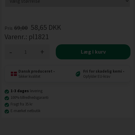
58,65
DKK
69,00
Pris
Varenr.:
pl1821
-
+
Læg i kurv
Dansk produceret
•
Fri for skadelig kemi
•
Sikker kvalitet
Opfylder EU-krav
1-3 dages
levering
100% tilfredhedsgaranti
Fragt fra 35 kr
E-mærket netbutik