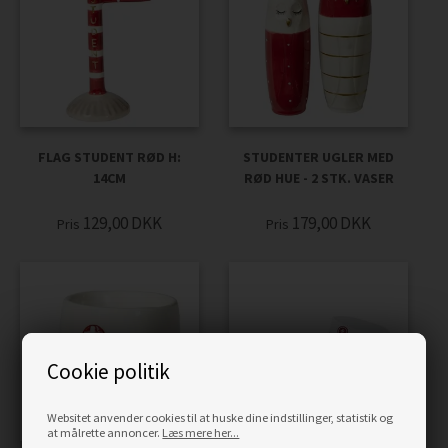
FLAG STUDENT RØD H:
STUDENTER UGLER MED
14CM
RØD HUE - 2 STK. VASER
129,00
DKK
179,00
DKK
Pris
Pris
Cookie politik
Websitet anvender cookies til at huske dine indstillinger, statistik og
at målrette annoncer.
Læs mere her...