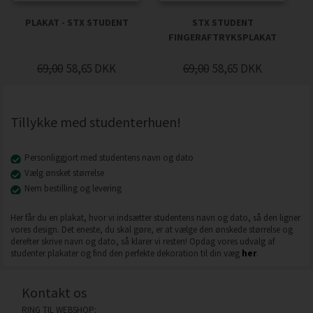
PLAKAT - STX STUDENT
STX STUDENT
FINGERAFTRYKSPLAKAT
69,00
58,65
DKK
69,00
58,65
DKK
Tillykke med studenterhuen!
Personliggjort med studentens navn og dato
Vælg ønsket størrelse
Nem bestilling og levering
Her får du en plakat, hvor vi indsætter studentens navn og dato, så den ligner
vores design. Det eneste, du skal gøre, er at vælge den ønskede størrelse og
derefter skrive navn og dato, så klarer vi resten! Opdag vores udvalg af
studenter plakater og find den perfekte dekoration til din væg
her
.
Kontakt os
RING TIL WEBSHOP: