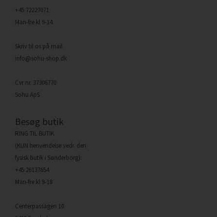
+45 72227071
Man-fre kl 9-14
Skriv til os på mail
info@sohu-shop.dk
Cvr nr. 37306770
Sohu ApS
Besøg butik
RING TIL BUTIK
(KUN henvendelse vedr. den
fysisk butik i Sønderborg):
+45 26137654
Man-fre kl 9-18
Centerpassagen 10