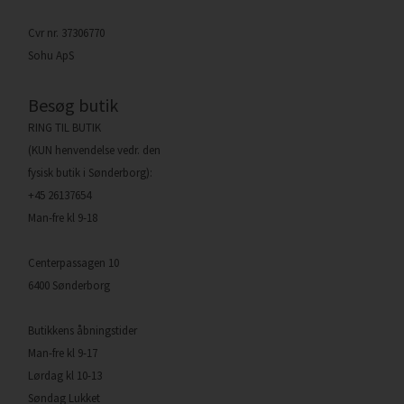
Cvr nr. 37306770
Sohu ApS
Besøg butik
RING TIL BUTIK
(KUN henvendelse vedr. den
fysisk butik i Sønderborg):
+45 26137654
Man-fre kl 9-18
Centerpassagen 10
6400 Sønderborg
Butikkens åbningstider
Man-fre kl 9-17
Lørdag kl 10-13
Søndag Lukket