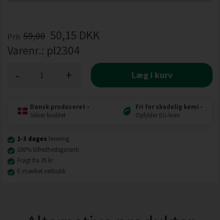
50,15
DKK
59,00
Pris
Varenr.:
pl2304
-
+
Læg i kurv
Dansk produceret
•
Fri for skadelig kemi
•
Sikker kvalitet
Opfylder EU-krav
1-3 dages
levering
100% tilfredhedsgaranti
Fragt fra 35 kr
E-mærket netbutik