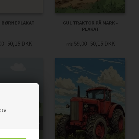
 - BØRNEPLAKAT
GUL TRAKTOR PÅ MARK -
PLAKAT
00
50,15
DKK
59,00
50,15
DKK
Pris
tte