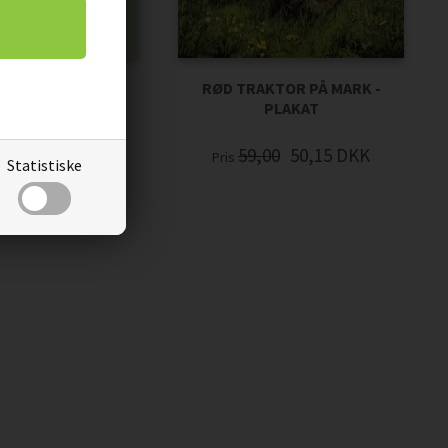
BIL PÅ VEJEN 3
RØD TRAKTOR PÅ MARK -
PLAKAT
00
50,15
DKK
59,00
50,15
DKK
Pris
Statistiske