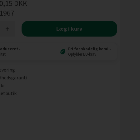
0,15
DKK
l1967
+
Læg i kurv
roduceret
•
Fri for skadelig kemi
•
itet
Opfylder EU-krav
evering
dhedsgaranti
 kr
etbutik