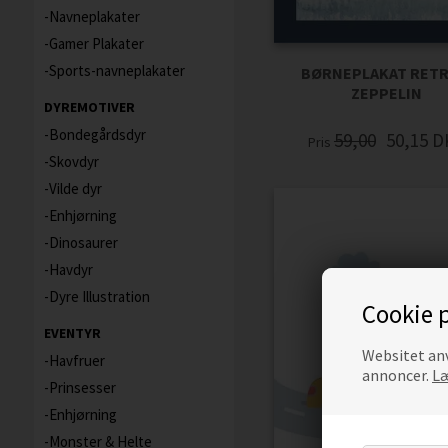
Navneplakater
Gamer Plakater
Sports-navneplakater
BØRNEPLAKAT RETR
ZEPPELIN
DYREMOTIVER
Bondegårdsdyr
59,00
50,15
D
Pris
Skovdyr
Vilde dyr
Enhjørning
Dinosaurer
Havdyr
Dyre Illustration
Cookie p
EVENTYR
Websitet anv
Havfruer
annoncer.
Læ
Prinsesser
Enhjørning
Monster & Helte