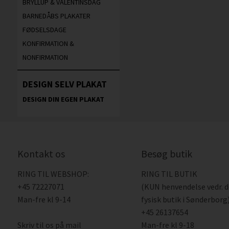
BRYLLUP & VALENTINSDAG
BARNEDÅBS PLAKATER
FØDSELSDAGE
KONFIRMATION &
NONFIRMATION
DESIGN SELV PLAKAT
DESIGN DIN EGEN PLAKAT
Kontakt os
Besøg butik
RING TIL WEBSHOP:
RING TIL BUTIK
+45 72227071
(KUN henvendelse vedr. 
Man-fre kl 9-14
fysisk butik i Sønderborg)
+45 26137654
Skriv til os på mail
Man-fre kl 9-18