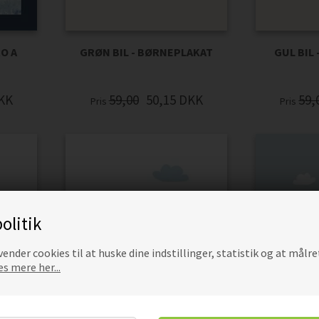
O A
GRØN BIL - BØRNEPLAKAT
GUL BIL
KK
59,00
50,15
DKK
59,
Pris
Pris
olitik
ender cookies til at huske dine indstillinger, statistik og at målre
s mere her...