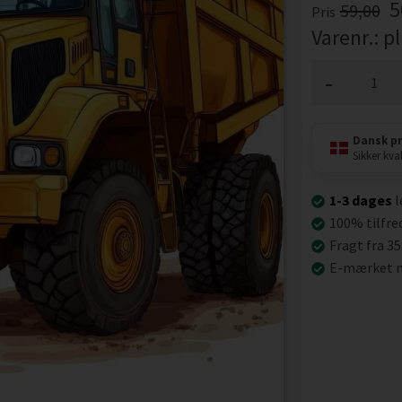
5
59,00
Pris
Varenr.:
p
-
Dansk p
Sikker kval
1-3 dages
l
100% tilfre
Fragt fra 35
E-mærket n