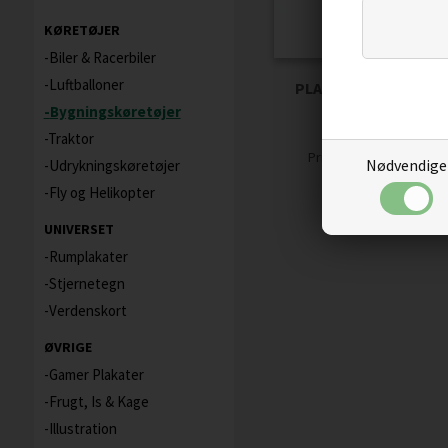
KØRETØJER
Biler & Racerbiler
Luftballoner
PLAKAT BIL PÅ VEJBA
Bygningskøretøjer
Traktor
59,00
50,15
D
Pris
Nødvendige
Udrykningskøretøjer
Fly og Helikopter
UNIVERSET
Rumplakater
Stjernetegn
Verdenskort
ØVRIGE
Gamer Plakater
Frugt, Is & Kage
Illustration