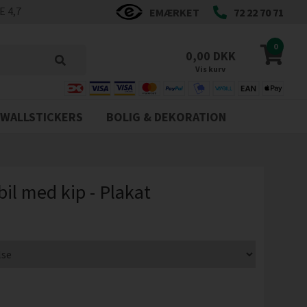
 4,7
EMÆRKET
72 22 70 71
0
0,00 DKK
Vis kurv
WALLSTICKERS
BOLIG & DEKORATION
bil med kip - Plakat