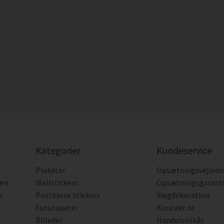
Kategorier
Kundeservice
Plakater
Opsætningsvejledn
den
Wallstickers
Opsætningsgarant
:
Postkasse Stickers
Vægdekoration
Fototapeter
Kontakt os
Billeder
Handelsvilkår