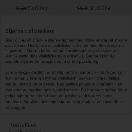
59,00
50,15
DKK
59,00
50,15
DKK
Stjerne wallstickers
Skab din egen smukke stjernehimmel med disse ensfarvet stjerne
wallstickers. Her får du et wallsticker ark med hele 39 stk.stjerner
til hjemmet. Når du køber vægdekoration på et walslticker ark,
kan du sætte dine wallstickers op enkeltvis. Dermed kan du
opsætte stjernerne præcis der, hvor det passer dig.
Denne vægdekoration er u
trolig nemt at sætte op - det tager kun
få minutter. Det er en flytbar wallsticker, der kan flyttes utallige
gange, uden at tage skade. Kan sættes på glatte overfalder, så
som vægge, møbler, spejle, vinduer osv. Du har muligheden for at
vælge stjernerne i den farve, du ønsker ud fra vores store
farvekort. Smukke funklende stjerner der skaber en smuk effekt
på væggen.
Kontakt os
RING TIL WEBSHOP: