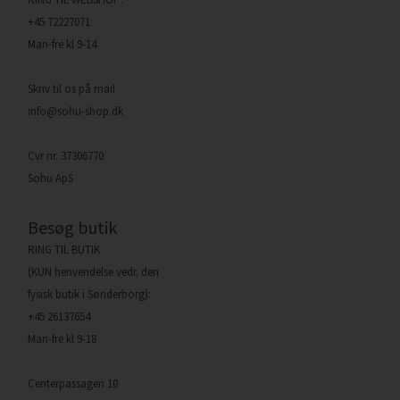
+45 72227071
Man-fre kl 9-14
Skriv til os på mail
info@sohu-shop.dk
Cvr nr. 37306770
Sohu ApS
Besøg butik
RING TIL BUTIK
(KUN henvendelse vedr. den
fysisk butik i Sønderborg):
+45 26137654
Man-fre kl 9-18
Centerpassagen 10