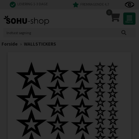
LEVERING 1-3 DAGE
FREMRAGENDE 4,7
0
Menu
Forside
›
WALLSTICKERS