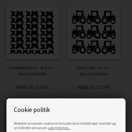
SOMMERFUGLE - 43 STK. -
TRAKTOR - 9 STK. -
WALLSTICKERS
WALLSTICKERS
59,00
50,15
DKK
59,00
50,15
DKK
Cookie politik
Websitet anvender cookies til at huske dine indstillinger, statistik og
at målrette annoncer.
Læs mere her...