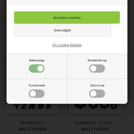
UBÅDE - 10 STK. -
SKIBE - 9 STK. -
WALLSTICKERS
WALLSTICKERS
Vis cookie detaljer
59,00
50,15
DKK
59,00
50,15
DKK
Nødvendige
Markedsføring
Funktionelle
Statistiske
ALFABETET -
BLOMSTER - 17 STK. -
WALLSTICKERS
WALLSTICKERS