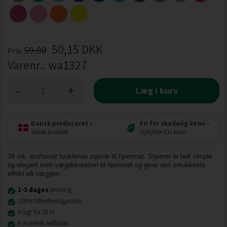
50,15
DKK
59,00
Pris
Varenr.:
wa1327
-
+
Læg i kurv
Dansk produceret
•
Fri for skadelig kemi
•
Sikker kvalitet
Opfylder EU-krav
39 stk. ensfarvet funklende stjerne til hjemmet. Stjerner er helt simple
og elegant som vægdekoration til hjemmet og giver den smukkeste
effekt på væggen.
1-3 dages
levering
100% tilfredhedsgaranti
Fragt fra 35 kr
E-mærket netbutik