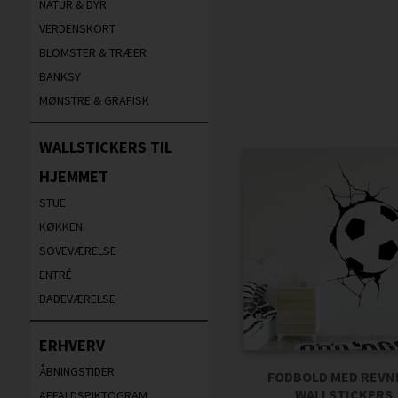
NATUR & DYR
VERDENSKORT
BLOMSTER & TRÆER
BANKSY
MØNSTRE & GRAFISK
WALLSTICKERS TIL
HJEMMET
STUE
KØKKEN
SOVEVÆRELSE
ENTRÉ
BADEVÆRELSE
ERHVERV
ÅBNINGSTIDER
FODBOLD MED REVNE
WALLSTICKERS
AFFALDSPIKTOGRAM