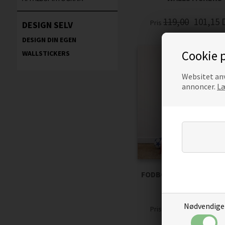
119,00
101,15
Pris
DESIGN SELV
DESIGN DIN EGEN
Cookie p
WALLSTICKERS
Websitet anv
annoncer.
Læ
FODBOLDSPILLER MED 
WALLSTICKERS
Nødvendige
229,00
194,65
Pris