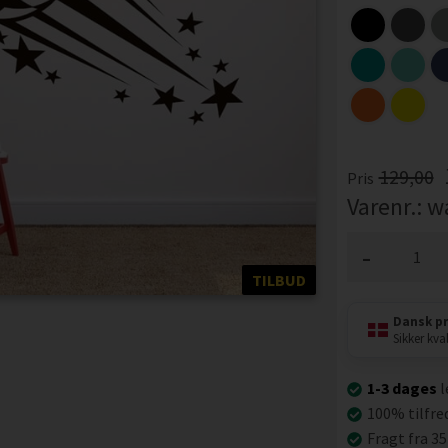
129,00
Pris
Varenr.:
w
-
TILBUD
Dansk p
Sikker kval
1-3 dages
l
100% tilfre
Fragt fra 35