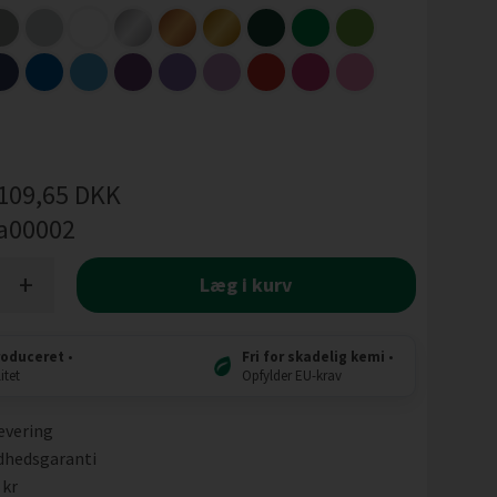
109,65
DKK
a00002
+
Læg i kurv
roduceret
•
Fri for skadelig kemi
•
itet
Opfylder EU-krav
evering
dhedsgaranti
 kr