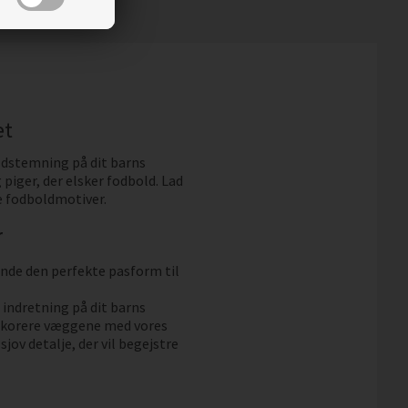
et
ldstemning på dit barns
 piger, der elsker fodbold. Lad
e fodboldmotiver.
r
finde den perfekte pasform til
indretning på dit barns
dekorere væggene med vores
sjov detalje, der vil begejstre