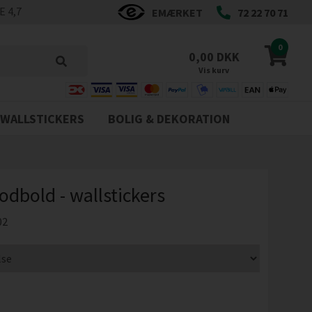
 4,7
EMÆRKET
72 22 70 71
0
0,00 DKK
Vis kurv
WALLSTICKERS
BOLIG & DEKORATION
odbold - wallstickers
02