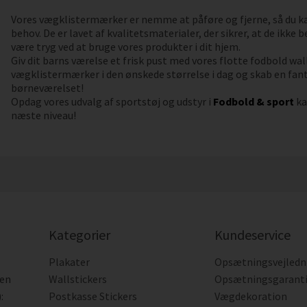
Vores vægklistermærker er nemme at påføre og fjerne, så du k
behov. De er lavet af kvalitetsmaterialer, der sikrer, at de ikke
være tryg ved at bruge vores produkter i dit hjem.
Giv dit barns værelse et frisk pust med vores flotte fodbold wall
vægklistermærker i den ønskede størrelse i dag og skab en fa
børneværelset!
Opdag vores udvalg af sportstøj og udstyr i
Fodbold & sport
ka
næste niveau!
Kategorier
Kundeservice
Plakater
Opsætningsvejledn
den
Wallstickers
Opsætningsgarant
:
Postkasse Stickers
Vægdekoration