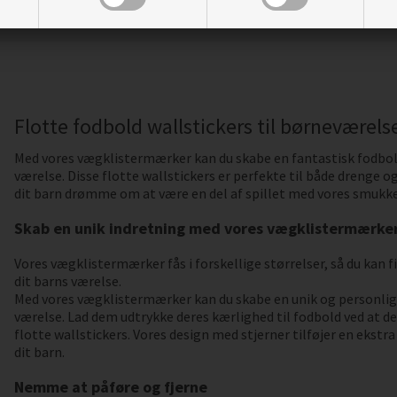
Flotte fodbold wallstickers til børneværels
Med vores vægklistermærker kan du skabe en fantastisk fodbo
værelse. Disse flotte wallstickers er perfekte til både drenge og
dit barn drømme om at være en del af spillet med vores smukk
Skab en unik indretning med vores vægklistermærke
Vores vægklistermærker fås i forskellige størrelser, så du kan 
dit barns værelse.
Med vores vægklistermærker kan du skabe en unik og personlig 
værelse. Lad dem udtrykke deres kærlighed til fodbold ved at 
flotte wallstickers. Vores design med stjerner tilføjer en ekstra 
dit barn.
Nemme at påføre og fjerne