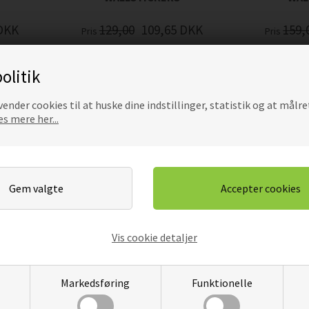
DKK
129,00
109,65
DKK
159,
Pris
Pris
olitik
ender cookies til at huske dine indstillinger, statistik og at målre
s mere her...
Vis cookie detaljer
BOLD -
FOLDBOLDSPILLER MED BOLD
STAR
WALLSTICKERS -
WAL
WALLSTICKERS
Markedsføring
Funktionelle
DKK
229,00
194,65
DKK
129,
Pris
Pris