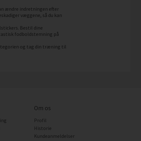
an ændre indretningen efter
 beskadiger væggene, så du kan
stickers. Bestil dine
ntastisk fodboldstemning på
tegorien og tag din træning til
Om os
ing
Profil
i
Historie
Kundeanmeldelser