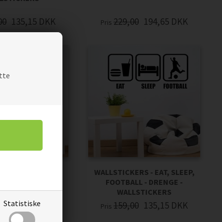
00
135,15
DKK
229,00
194,65
DKK
Pris
tte
 FODBOLD -
WALLSTICKERS - EAT, SLEEP,
LSTICKERS
FOOTBALL - DRENGE -
WALLSTICKERS
Statistiske
00
109,65
DKK
159,00
135,15
DKK
Pris