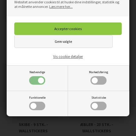
Websitet anvender cookies til at huske dine indstillinger, statistik og
at målrette annoncer.
Læs mere her...
FLYVER - 9 STK. -
LUFTBALLONER - 12 STK. -
WALLSTICKERS
WALLSTICKERS
59,00
50,15
DKK
59,00
50,15
DKK
Vis cookie detaljer
Nødvendige
Markedsføring
Funktionelle
Statistiske
SKIBE - 9 STK. -
ÆBLER - 23 STK. -
WALLSTICKERS
WALLSTICKERS