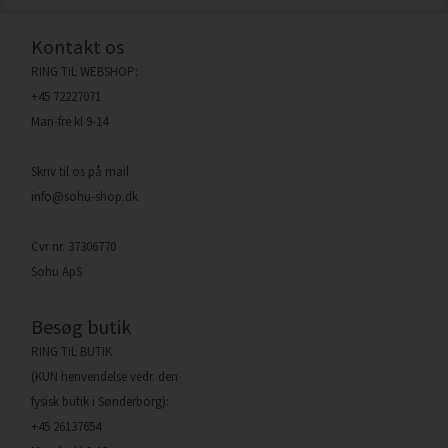
Kontakt os
RING TIL WEBSHOP:
+45 72227071
Man-fre kl 9-14
Skriv til os på mail
info@sohu-shop.dk
Cvr nr. 37306770
Sohu ApS
Besøg butik
RING TIL BUTIK
(KUN henvendelse vedr. den
fysisk butik i Sønderborg):
+45 26137654