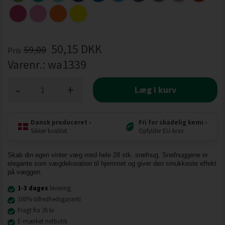
50,15
DKK
59,00
Pris
Varenr.:
wa1339
-
+
Læg i kurv
Dansk produceret
•
Fri for skadelig kemi
•
Sikker kvalitet
Opfylder EU-krav
Skab din egen vinter væg med hele 28 stk. snefnug. Snefnuggene er
elegante som vægdekoration til hjemmet og giver den smukkeste effekt
på væggen.
1-3 dages
levering
100% tilfredhedsgaranti
Fragt fra 35 kr
E-mærket netbutik