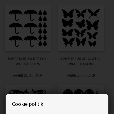
PARAPLYER OG DRÅBER -
SOMMERFUGLE - 12 STK. -
WALLSTICKERS
WALLSTICKERS
59,00
50,15
DKK
59,00
50,15
DKK
Cookie politik