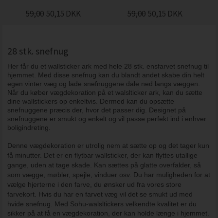
59,00
50,15
DKK
59,00
50,15
DKK
28 stk. snefnug
Her får du et wallsticker ark med hele 28 stk. ensfarvet snefnug til
hjemmet. Med disse snefnug kan du blandt andet skabe din helt
egen vinter væg og lade snefnuggene dale ned langs væggen.
Når du køber vægdekoration på et walslticker ark, kan du sætte
dine wallstickers op enkeltvis. Dermed kan du opsætte
snefnuggene præcis der, hvor det passer dig.
Designet på
snefnuggene er smukt og enkelt og vil passe perfekt ind i enhver
boligindreting.
Denne vægdekoration er u
trolig nem at sætte op og det tager kun
få minutter. Det er en flytbar wallsticker, der kan flyttes utallige
gange, uden at tage skade. Kan sættes på glatte overfalder, så
som vægge, møbler, spejle, vinduer osv. Du har muligheden for at
vælge hjerterne i den farve, du ønsker ud fra vores store
farvekort. Hvis du har en farvet væg vil det se smukt ud med
hvide snefnug.
Med Sohu-walsltickers velkendte kvalitet er du
sikker på at få en vægdekoration, der kan holde længe i hjemmet.