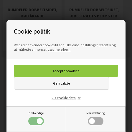
RUMDELER DOBBELTSIDET,
RUMDELER DOBBELTSIDET,
RØD ÅKANDE
ÆBLETRÆETS BLOMSTER
1.689,00
DKK
2.699,00
DKK
Pris
Pris
Cookie politik
Mere info
Mere info
Websitet anvender cookies til at huske dine indstillinger, statistik og
at målrette annoncer.
Læs mere her...
Vis cookie detaljer
Nødvendige
Markedsføring