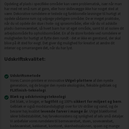
Opdeling af plads i specifikke områder kan være problematisk, især når man
har med ret små rum at gøre, eller hvor skillevægge ikke har noget sted at
være. Dekorative rumdelere er testede og funktionelle løsninger til hurtigt at
opdele sådanne rum og udpege yderligere områder. De er meget praktiske,
når du vil opdele din stue i hvile- og spiseområder, eller når du vil adskille
plads i børneværelset, så hvert barn har sit eget område, samt til at isolere dit
arbejdsområde fra opholdsområdet. En af de store fordele ved rumdelere er
muligheden for hurtigt at flytte dem rundt - det er ikke en genstand, der skal
blive på ét sted for evigt. Det giver dig mulighed for kreativt at ændre dit
interiør og omarrangere det, når du har lyst.
Udskriftskvalitet:
Udskriftsmetode
Vores Canon-printere er innovative
UVgel-plottere
af den nyeste
generation, og de bruger den nyeste økologiske, fleksible gelblæk og
FLXfinish-teknologi
.
Blæk og udskrivningsteknologi
Det blæk, vi bruger, er
lugtfrit
og 100%
sikkert for miljøet og børn
.
Gelblæk er også modstandsdygtigt over for UV-stråler og vand, og de
bevarer høj kvalitet
levende farver i mange år
. UVgel blækformel
sikrer billedstabilitet, høj farvekonsistens og synlighed af selv små detaljer.
Vi anbefaler vores rumdelere til børneværelset, stuen, soveværelset,
badeværelset, køkkenet, kontoret, skønhedssalonen, spaen og mange