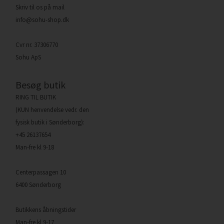
Skriv til os på mail
info@sohu-shop.dk
Cvr nr. 37306770
Sohu ApS
Besøg butik
RING TIL BUTIK
(KUN henvendelse vedr. den
fysisk butik i Sønderborg):
+45 26137654
Man-fre kl 9-18
Centerpassagen 10
6400 Sønderborg
Butikkens åbningstider
Man-fre kl 9-17