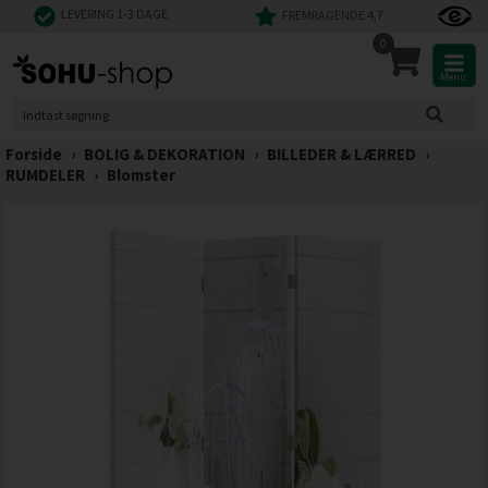
LEVERING 1-3 DAGE
FREMRAGENDE 4,7
0
Menu
Forside
›
BOLIG & DEKORATION
›
BILLEDER & LÆRRED
›
RUMDELER
›
Blomster