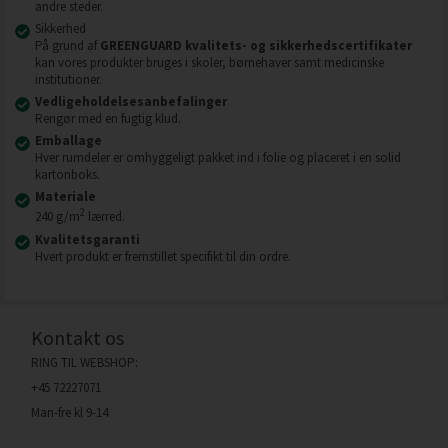
andre steder.
Sikkerhed
På grund af
GREENGUARD kvalitets- og sikkerhedscertifikater
kan vores produkter bruges i skoler, børnehaver samt medicinske
institutioner.
Vedligeholdelsesanbefalinger
Rengør med en fugtig klud.
Emballage
Hver rumdeler er omhyggeligt pakket ind i folie og placeret i en solid
kartonboks.
Materiale
2
240 g/m
lærred.
Kvalitetsgaranti
Hvert produkt er fremstillet specifikt til din ordre.
Kontakt os
RING TIL WEBSHOP:
+45 72227071
Man-fre kl 9-14