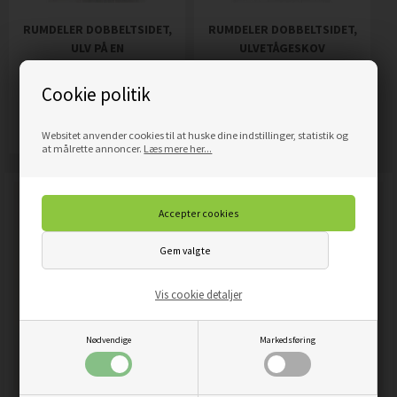
RUMDELER DOBBELTSIDET,
RUMDELER DOBBELTSIDET,
ULV PÅ EN
ULVETÅGESKOV
SKOVBAGGRUND - BRUN
1.689,00
DKK
1.689,00
DKK
Pris
Pris
Cookie politik
Mere info
Mere info
Websitet anvender cookies til at huske dine indstillinger, statistik og
at målrette annoncer.
Læs mere her...
Vis cookie detaljer
Nødvendige
Markedsføring