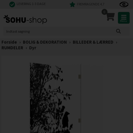
LEVERING 1-3 DAGE
FREMRAGENDE 4,7
0
Menu
Forside
›
BOLIG & DEKORATION
›
BILLEDER & LÆRRED
›
RUMDELER
›
Dyr