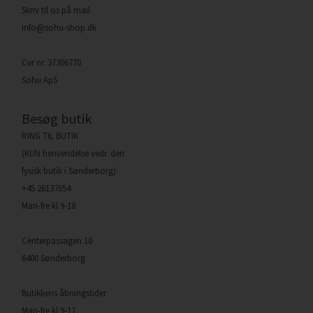
Skriv til os på mail
info@sohu-shop.dk
Cvr nr. 37306770
Sohu ApS
Besøg butik
RING TIL BUTIK
(KUN henvendelse vedr. den
fysisk butik i Sønderborg):
+45 26137654
Man-fre kl 9-18
Centerpassagen 10
6400 Sønderborg
Butikkens åbningstider
Man-fre kl 9-17