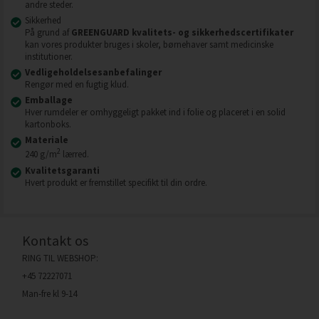
andre steder.
Sikkerhed
På grund af
GREENGUARD kvalitets- og sikkerhedscertifikater
kan vores produkter bruges i skoler, børnehaver samt medicinske
institutioner.
Vedligeholdelsesanbefalinger
Rengør med en fugtig klud.
Emballage
Hver rumdeler er omhyggeligt pakket ind i folie og placeret i en solid
kartonboks.
Materiale
2
240 g/m
lærred.
Kvalitetsgaranti
Hvert produkt er fremstillet specifikt til din ordre.
Kontakt os
RING TIL WEBSHOP:
+45 72227071
Man-fre kl 9-14