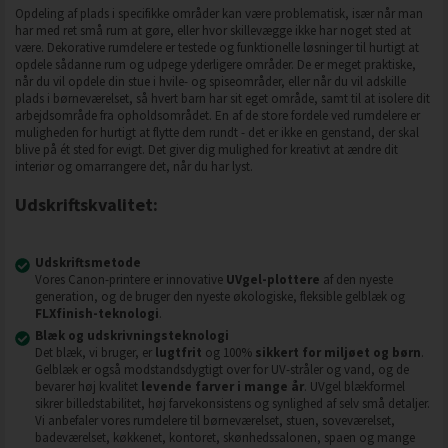
Opdeling af plads i specifikke områder kan være problematisk, især når man
har med ret små rum at gøre, eller hvor skillevægge ikke har noget sted at
være. Dekorative rumdelere er testede og funktionelle løsninger til hurtigt at
opdele sådanne rum og udpege yderligere områder. De er meget praktiske,
når du vil opdele din stue i hvile- og spiseområder, eller når du vil adskille
plads i børneværelset, så hvert barn har sit eget område, samt til at isolere dit
arbejdsområde fra opholdsområdet. En af de store fordele ved rumdelere er
muligheden for hurtigt at flytte dem rundt - det er ikke en genstand, der skal
blive på ét sted for evigt. Det giver dig mulighed for kreativt at ændre dit
interiør og omarrangere det, når du har lyst.
Udskriftskvalitet:
Udskriftsmetode
Vores Canon-printere er innovative
UVgel-plottere
af den nyeste
generation, og de bruger den nyeste økologiske, fleksible gelblæk og
FLXfinish-teknologi
.
Blæk og udskrivningsteknologi
Det blæk, vi bruger, er
lugtfrit
og 100%
sikkert for miljøet og børn
.
Gelblæk er også modstandsdygtigt over for UV-stråler og vand, og de
bevarer høj kvalitet
levende farver i mange år
. UVgel blækformel
sikrer billedstabilitet, høj farvekonsistens og synlighed af selv små detaljer.
Vi anbefaler vores rumdelere til børneværelset, stuen, soveværelset,
badeværelset, køkkenet, kontoret, skønhedssalonen, spaen og mange