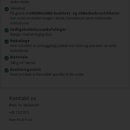
andre steder.
Sikkerhed
På grund af
GREENGUARD kvalitets- og sikkerhedscertifikater
kan vores produkter bruges i skoler, børnehaver samt medicinske
institutioner.
Vedligeholdelsesanbefalinger
Rengør med en fugtig klud.
Emballage
Hver rumdeler er omhyggeligt pakket ind i folie og placeret i en solid
kartonboks.
Materiale
2
240 g/m
lærred.
Kvalitetsgaranti
Hvert produkt er fremstillet specifikt til din ordre.
Kontakt os
RING TIL WEBSHOP:
+45 72227071
Man-fre kl 9-14