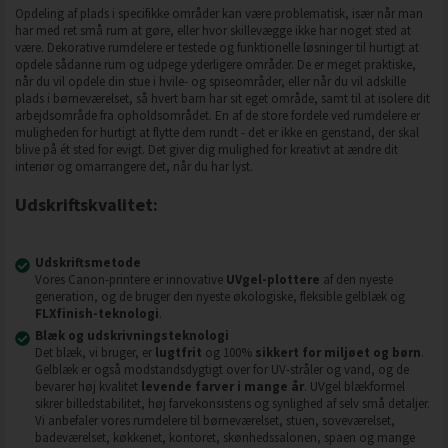
Opdeling af plads i specifikke områder kan være problematisk, især når man
har med ret små rum at gøre, eller hvor skillevægge ikke har noget sted at
være. Dekorative rumdelere er testede og funktionelle løsninger til hurtigt at
opdele sådanne rum og udpege yderligere områder. De er meget praktiske,
når du vil opdele din stue i hvile- og spiseområder, eller når du vil adskille
plads i børneværelset, så hvert barn har sit eget område, samt til at isolere dit
arbejdsområde fra opholdsområdet. En af de store fordele ved rumdelere er
muligheden for hurtigt at flytte dem rundt - det er ikke en genstand, der skal
blive på ét sted for evigt. Det giver dig mulighed for kreativt at ændre dit
interiør og omarrangere det, når du har lyst.
Udskriftskvalitet:
Udskriftsmetode
Vores Canon-printere er innovative
UVgel-plottere
af den nyeste
generation, og de bruger den nyeste økologiske, fleksible gelblæk og
FLXfinish-teknologi
.
Blæk og udskrivningsteknologi
Det blæk, vi bruger, er
lugtfrit
og 100%
sikkert for miljøet og børn
.
Gelblæk er også modstandsdygtigt over for UV-stråler og vand, og de
bevarer høj kvalitet
levende farver i mange år
. UVgel blækformel
sikrer billedstabilitet, høj farvekonsistens og synlighed af selv små detaljer.
Vi anbefaler vores rumdelere til børneværelset, stuen, soveværelset,
badeværelset, køkkenet, kontoret, skønhedssalonen, spaen og mange