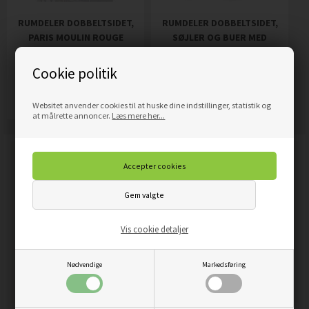
RUMDELER DOBBELTSIDET,
RUMDELER DOBBELTSIDET,
PARIS MOULIN ROUGE
SØJLER OG BUER MED
EFEU
1.689,00
DKK
1.689,00
DKK
Pris
Pris
Cookie politik
Mere info
Mere info
Websitet anvender cookies til at huske dine indstillinger, statistik og
at målrette annoncer.
Læs mere her...
Vis cookie detaljer
Nødvendige
Markedsføring