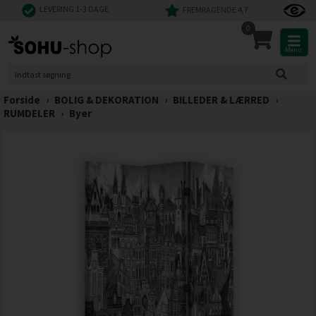
LEVERING 1-3 DAGE
FREMRAGENDE 4,7
0
Menu
Forside
›
BOLIG & DEKORATION
›
BILLEDER & LÆRRED
›
RUMDELER
›
Byer