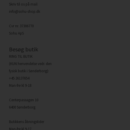
Skriv til os på mail
info@sohu-shop.dk
Cvr nr. 37306770
Sohu ApS
Besøg butik
RING TIL BUTIK
(KUN henvendelse vedr. den
fysisk butik i Sønderborg):
+45 26137654
Man-fre kl 9-18
Centerpassagen 10
6400 Sønderborg
Butikkens åbningstider
Man-fre kl 9-17