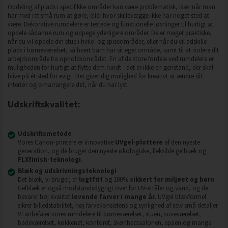
Opdeling af plads i specifikke områder kan være problematisk, især når man
har med ret små rum at gøre, eller hvor skillevægge ikke har noget sted at
være. Dekorative rumdelere er testede og funktionelle løsninger til hurtigt at
opdele sådanne rum og udpege yderligere områder. De er meget praktiske,
når du vil opdele din stue i hvile- og spiseområder, eller når du vil adskille
plads i børneværelset, så hvert barn har sit eget område, samt til at isolere dit
arbejdsområde fra opholdsområdet. En af de store fordele ved rumdelere er
muligheden for hurtigt at flytte dem rundt - det er ikke en genstand, der skal
blive på ét sted for evigt. Det giver dig mulighed for kreativt at ændre dit
interiør og omarrangere det, når du har lyst.
Udskriftskvalitet:
Udskriftsmetode
Vores Canon-printere er innovative
UVgel-plottere
af den nyeste
generation, og de bruger den nyeste økologiske, fleksible gelblæk og
FLXfinish-teknologi
.
Blæk og udskrivningsteknologi
Det blæk, vi bruger, er
lugtfrit
og 100%
sikkert for miljøet og børn
.
Gelblæk er også modstandsdygtigt over for UV-stråler og vand, og de
bevarer høj kvalitet
levende farver i mange år
. UVgel blækformel
sikrer billedstabilitet, høj farvekonsistens og synlighed af selv små detaljer.
Vi anbefaler vores rumdelere til børneværelset, stuen, soveværelset,
badeværelset, køkkenet, kontoret, skønhedssalonen, spaen og mange