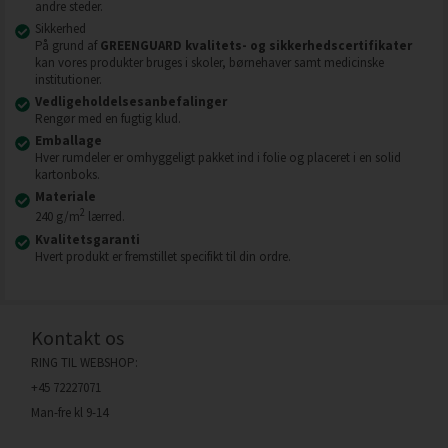
andre steder.
Sikkerhed
På grund af
GREENGUARD kvalitets- og sikkerhedscertifikater
kan vores produkter bruges i skoler, børnehaver samt medicinske
institutioner.
Vedligeholdelsesanbefalinger
Rengør med en fugtig klud.
Emballage
Hver rumdeler er omhyggeligt pakket ind i folie og placeret i en solid
kartonboks.
Materiale
2
240 g/m
lærred.
Kvalitetsgaranti
Hvert produkt er fremstillet specifikt til din ordre.
Kontakt os
RING TIL WEBSHOP:
+45 72227071
Man-fre kl 9-14