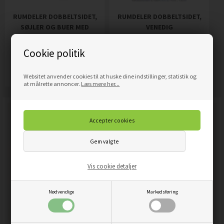
RUMDELER DOBBELTSIDET,
RUMDELER DOBBELTSIDET,
SØJLER OG BUER MED
VENEDIG
EFEU
1.689,00
DKK
1.689,00
DKK
Pris
Pris
Cookie politik
Mere info
Mere info
Websitet anvender cookies til at huske dine indstillinger, statistik og
at målrette annoncer.
Læs mere her...
Vis cookie detaljer
Nødvendige
Markedsføring