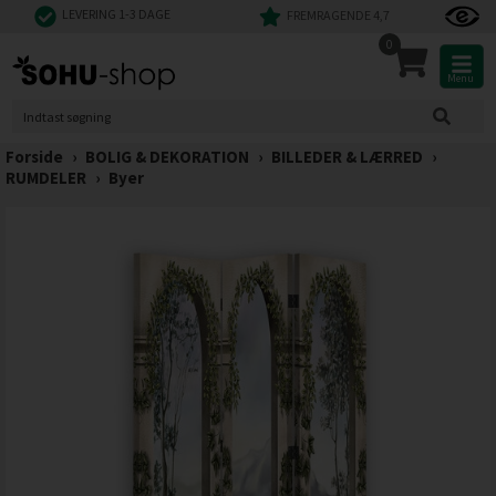
LEVERING 1-3 DAGE
FREMRAGENDE 4,7
0
Menu
Forside
›
BOLIG & DEKORATION
›
BILLEDER & LÆRRED
›
RUMDELER
›
Byer