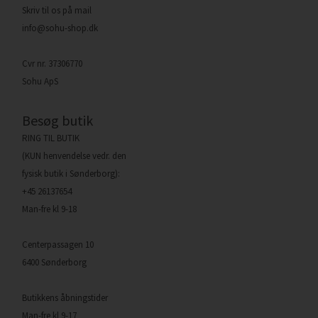
Skriv til os på mail
info@sohu-shop.dk
Cvr nr. 37306770
Sohu ApS
Besøg butik
RING TIL BUTIK
(KUN henvendelse vedr. den
fysisk butik i Sønderborg):
+45 26137654
Man-fre kl 9-18
Centerpassagen 10
6400 Sønderborg
Butikkens åbningstider
Man-fre kl 9-17