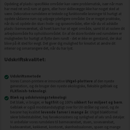
Opdeling af plads i specifikke områder kan være problematisk, især når man
har med ret små rum at gøre, eller hvor skillevægge ikke har noget sted at
være. Dekorative rumdelere er testede og funktionelle løsninger til hurtigt at
opdele sådanne rum og udpege yderligere områder. De er meget praktiske,
når du vil opdele din stue i hvile- og spiseområder, eller når du vil adskille
plads i børneværelset, så hvert barn har sit eget område, samt til at isolere dit
arbejdsområde fra opholdsområdet. En af de store fordele ved rumdelere er
muligheden for hurtigt at flytte dem rundt - det er ikke en genstand, der skal
blive på ét sted for evigt. Det giver dig mulighed for kreativt at ændre dit
interiør og omarrangere det, når du har lyst.
Udskriftskvalitet:
Udskriftsmetode
Vores Canon-printere er innovative
UVgel-plottere
af den nyeste
generation, og de bruger den nyeste økologiske, fleksible gelblæk og
FLXfinish-teknologi
.
Blæk og udskrivningsteknologi
Det blæk, vi bruger, er
lugtfrit
og 100%
sikkert for miljøet og børn
.
Gelblæk er også modstandsdygtigt over for UV-stråler og vand, og de
bevarer høj kvalitet
levende farver i mange år
. UVgel blækformel
sikrer billedstabilitet, høj farvekonsistens og synlighed af selv små detaljer.
Vi anbefaler vores rumdelere til børneværelset, stuen, soveværelset,
badeværelset, køkkenet, kontoret, skønhedssalonen, spaen og mange