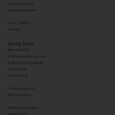
Skriv til os på mail
info@sohu-shop.dk
Cvr nr. 37306770
Sohu ApS
Besøg butik
RING TIL BUTIK
(KUN henvendelse vedr. den
fysisk butik i Sønderborg):
+45 26137654
Man-fre kl 9-18
Centerpassagen 10
6400 Sønderborg
Butikkens åbningstider
Man-fre kl 9-17