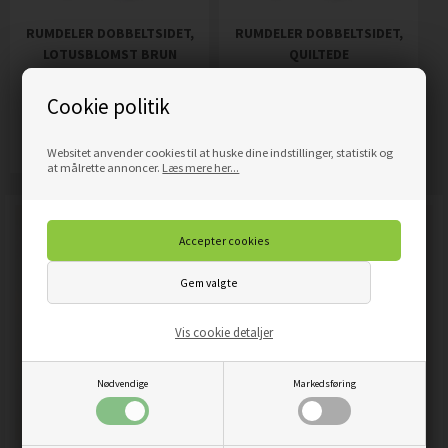
RUMDELER DOBBELTSIDET,
RUMDELER DOBBELTSIDET,
LOTUSBLOMST BRUN
QUILTEDE
ROSENBLOMSTER
1.689,00
DKK
1.689,00
DKK
Pris
Pris
Cookie politik
Mere info
Mere info
Websitet anvender cookies til at huske dine indstillinger, statistik og
at målrette annoncer.
Læs mere her...
Vis cookie detaljer
Nødvendige
Markedsføring