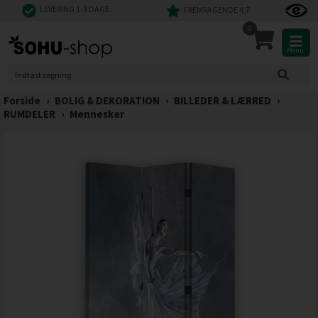
LEVERING 1-3 DAGE
FREMRAGENDE 4,7
0
Menu
Forside
›
BOLIG & DEKORATION
›
BILLEDER & LÆRRED
›
RUMDELER
›
Mennesker