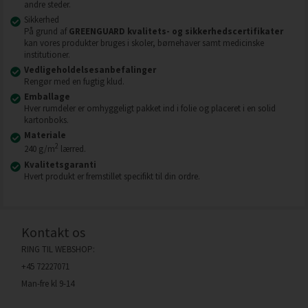
andre steder.
Sikkerhed
På grund af
GREENGUARD kvalitets- og sikkerhedscertifikater
kan vores produkter bruges i skoler, børnehaver samt medicinske
institutioner.
Vedligeholdelsesanbefalinger
Rengør med en fugtig klud.
Emballage
Hver rumdeler er omhyggeligt pakket ind i folie og placeret i en solid
kartonboks.
Materiale
2
240 g/m
lærred.
Kvalitetsgaranti
Hvert produkt er fremstillet specifikt til din ordre.
Kontakt os
RING TIL WEBSHOP:
+45 72227071
Man-fre kl 9-14