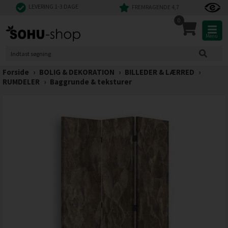
LEVERING 1-3 DAGE
FREMRAGENDE 4,7
0
Menu
Forside
›
BOLIG & DEKORATION
›
BILLEDER & LÆRRED
›
RUMDELER
›
Baggrunde & teksturer