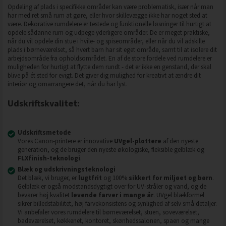
Opdeling af plads i specifikke områder kan være problematisk, især når man
har med ret små rum at gøre, eller hvor skillevægge ikke har noget sted at
være. Dekorative rumdelere er testede og funktionelle løsninger til hurtigt at
opdele sådanne rum og udpege yderligere områder. De er meget praktiske,
når du vil opdele din stue i hvile- og spiseområder, eller når du vil adskille
plads i børneværelset, så hvert barn har sit eget område, samt til at isolere dit
arbejdsområde fra opholdsområdet. En af de store fordele ved rumdelere er
muligheden for hurtigt at flytte dem rundt - det er ikke en genstand, der skal
blive på ét sted for evigt. Det giver dig mulighed for kreativt at ændre dit
interiør og omarrangere det, når du har lyst.
Udskriftskvalitet:
Udskriftsmetode
Vores Canon-printere er innovative
UVgel-plottere
af den nyeste
generation, og de bruger den nyeste økologiske, fleksible gelblæk og
FLXfinish-teknologi
.
Blæk og udskrivningsteknologi
Det blæk, vi bruger, er
lugtfrit
og 100%
sikkert for miljøet og børn
.
Gelblæk er også modstandsdygtigt over for UV-stråler og vand, og de
bevarer høj kvalitet
levende farver i mange år
. UVgel blækformel
sikrer billedstabilitet, høj farvekonsistens og synlighed af selv små detaljer.
Vi anbefaler vores rumdelere til børneværelset, stuen, soveværelset,
badeværelset, køkkenet, kontoret, skønhedssalonen, spaen og mange