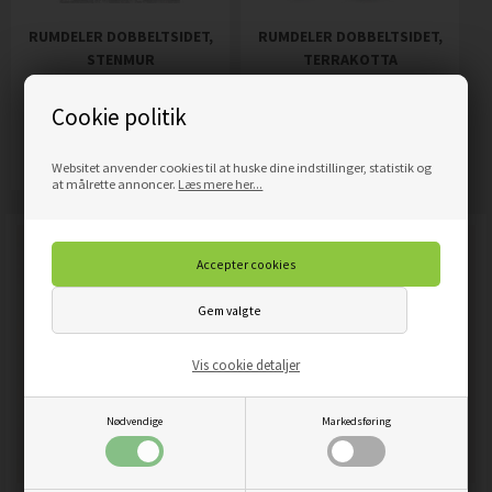
RUMDELER DOBBELTSIDET,
RUMDELER DOBBELTSIDET,
STENMUR
TERRAKOTTA
1.689,00
DKK
1.689,00
DKK
Pris
Pris
Cookie politik
Mere info
Mere info
Websitet anvender cookies til at huske dine indstillinger, statistik og
at målrette annoncer.
Læs mere her...
Vis cookie detaljer
Nødvendige
Markedsføring