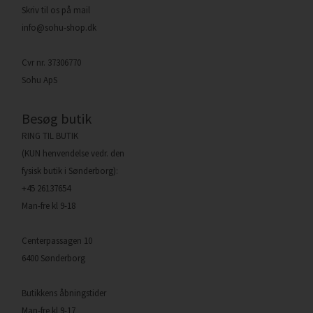
Skriv til os på mail
info@sohu-shop.dk
Cvr nr. 37306770
Sohu ApS
Besøg butik
RING TIL BUTIK
(KUN henvendelse vedr. den
fysisk butik i Sønderborg):
+45 26137654
Man-fre kl 9-18
Centerpassagen 10
6400 Sønderborg
Butikkens åbningstider
Man-fre kl 9-17