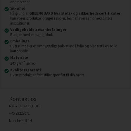
andre steder.
Sikkerhed
På grund af
GREENGUARD kvalitets- og sikkerhedscertifikater
kan vores produkter bruges i skoler, børnehaver samt medicinske
institutioner.
Vedligeholdelsesanbefalinger
Rengør med en fugtig klud.
Emballage
Hver rumdeler er omhyggeligt pakket ind i folie og placeret i en solid
kartonboks.
Materiale
2
240 g/m
lærred.
Kvalitetsgaranti
Hvert produkt er fremstillet specifikt til din ordre.
Kontakt os
RING TIL WEBSHOP:
+45 72227071
Man-fre kl 9-14