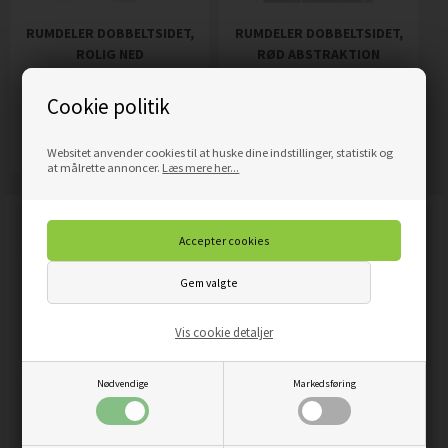
RUMDELER DOBBELTSIDET,
RUMDELER DOBBELTSIDET,
ROLIG NED
RØD ABSTRAKTION
1.689,00
DKK
1.689,00
DKK
Pris
Pris
Cookie politik
Mere info
Mere info
Websitet anvender cookies til at huske dine indstillinger, statistik og
at målrette annoncer.
Læs mere her...
Vis cookie detaljer
Nødvendige
Markedsføring