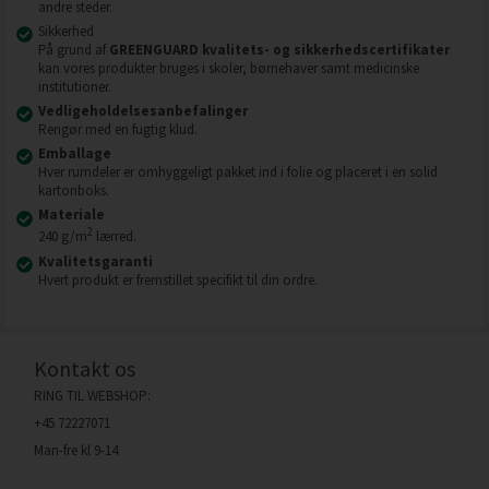
andre steder.
Sikkerhed
På grund af
GREENGUARD kvalitets- og sikkerhedscertifikater
kan vores produkter bruges i skoler, børnehaver samt medicinske
institutioner.
Vedligeholdelsesanbefalinger
Rengør med en fugtig klud.
Emballage
Hver rumdeler er omhyggeligt pakket ind i folie og placeret i en solid
kartonboks.
Materiale
2
240 g/m
lærred.
Kvalitetsgaranti
Hvert produkt er fremstillet specifikt til din ordre.
Kontakt os
RING TIL WEBSHOP:
+45 72227071
Man-fre kl 9-14