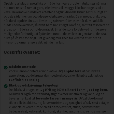
Opdeling af plads i specifikke områder kan være problematisk, især når man
har med ret små rum at gøre, eller hvor skillevægge ikke har noget sted at
være. Dekorative rumdelere er testede og funktionelle løsninger til hurtigt at
opdele sådanne rum og udpege yderligere områder. De er meget praktiske,
når du vil opdele din stue i hvile- og spiseområder, eller når du vil adskille
plads i børneværelset, så hvert barn har sit eget område, samt til at isolere dit
arbejdsområde fra opholdsområdet. En af de store fordele ved rumdelere er
muligheden for hurtigt at flytte dem rundt - det er ikke en genstand, der skal
blive på ét sted for evigt. Det giver dig mulighed for kreativt at ændre dit
interiør og omarrangere det, når du har lyst.
Udskriftskvalitet:
Udskriftsmetode
Vores Canon-printere er innovative
UVgel-plottere
af den nyeste
generation, og de bruger den nyeste økologiske, fleksible gelblæk og
FLXfinish-teknologi
.
Blæk og udskrivningsteknologi
Det blæk, vi bruger, er
lugtfrit
og 100%
sikkert for miljøet og børn
.
Gelblæk er også modstandsdygtigt over for UV-stråler og vand, og de
bevarer høj kvalitet
levende farver i mange år
. UVgel blækformel
sikrer billedstabilitet, høj farvekonsistens og synlighed af selv små detaljer.
Vi anbefaler vores rumdelere til børneværelset, stuen, soveværelset,
badeværelset, køkkenet, kontoret, skønhedssalonen, spaen og mange