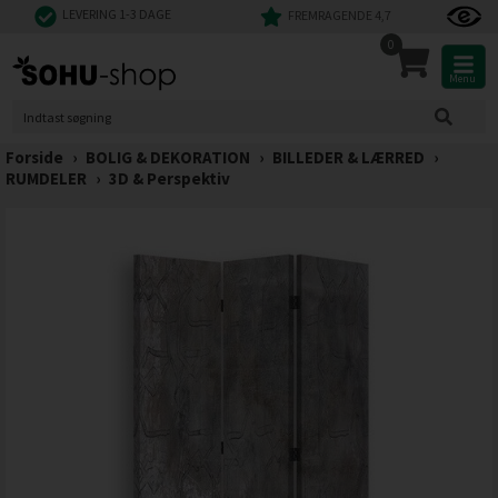
LEVERING 1-3 DAGE
FREMRAGENDE 4,7
0
Menu
Forside
›
BOLIG & DEKORATION
›
BILLEDER & LÆRRED
›
RUMDELER
›
3D & Perspektiv