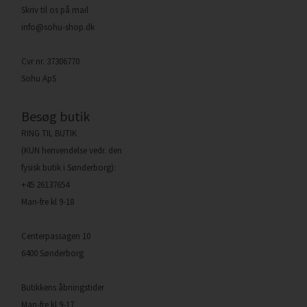
Skriv til os på mail
info@sohu-shop.dk
Cvr nr. 37306770
Sohu ApS
Besøg butik
RING TIL BUTIK
(KUN henvendelse vedr. den
fysisk butik i Sønderborg):
+45 26137654
Man-fre kl 9-18
Centerpassagen 10
6400 Sønderborg
Butikkens åbningstider
Man-fre kl 9-17