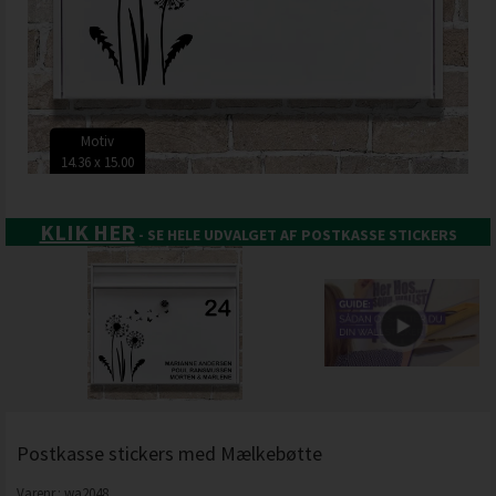
Motiv
14.36 x 15.00
KLIK HER
- SE HELE UDVALGET AF POSTKASSE STICKERS
Postkasse stickers med Mælkebøtte
Varenr.:
wa2048