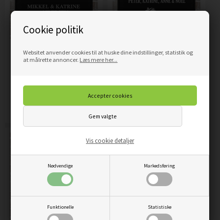
Cookie politik
Websitet anvender cookies til at huske dine indstillinger, statistik og
NAVNE STICKERS TIL
POSTKASSE STICKER HUS
at målrette annoncer.
Læs mere her...
POSTKASSE MED SMÅ
OG NUMMER
HJERTER
139,00
DKK
149,00
DKK
Pris
Pris
Mere info
Mere info
Vis cookie detaljer
Nødvendige
Markedsføring
Funktionelle
Statistiske