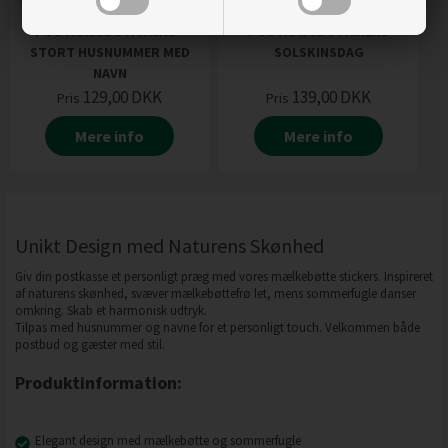
POSTKASSE STICKERS -
POSTKASSE STICKERS
STORT HUSNUMMER MED
SOLSKINSDAG
NAVN
129,00
DKK
139,00
DKK
Pris
Pris
Mere info
Mere info
Unikt Design med Naturens Skønhed
Giv din postkasse et personligt præg med vores mælkebøtte stickers. Inspireret
af naturens skønhed, svæver mælkebøttefrø let, mens sommerfugle danser
omkring. Skab et harmonisk udtryk.
Tilpas med husnummer og navne for et personligt touch. Velkommen både
postbud og gæster med stil.
Produktinformation:
Elegant design med mælkebøtte og sommerfugle