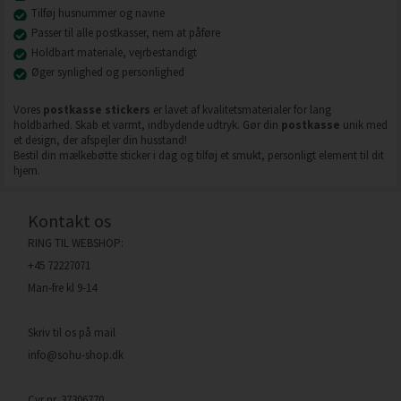
Tilføj husnummer og navne
Passer til alle postkasser, nem at påføre
Holdbart materiale, vejrbestandigt
Øger synlighed og personlighed
Vores
postkasse stickers
er lavet af kvalitetsmaterialer for lang
holdbarhed. Skab et varmt, indbydende udtryk. Gør din
postkasse
unik med
et design, der afspejler din husstand!
Bestil din mælkebøtte sticker i dag og tilføj et smukt, personligt element til dit
hjem.
Kontakt os
RING TIL WEBSHOP:
+45 72227071
Man-fre kl 9-14
Skriv til os på mail
info@sohu-shop.dk
Cvr nr. 37306770