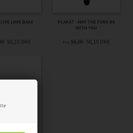
PLAKAT - MAY THE FORK BE
 LIVE LOVE BAKE
WITH YOU
59,00
50,15
DKK
00
50,15
DKK
Pris
tte