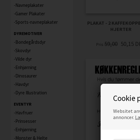
Navneplakater
Gamer Plakater
Sports-navneplakater
PLAKAT - 2 KAFFEKOPP
HJERTER
DYREMOTIVER
Bondegårdsdyr
59,00
50,15
D
Pris
Skovdyr
Vilde dyr
Enhjørning
Dinosaurer
Havdyr
Dyre Illustration
Cookie p
EVENTYR
Websitet anv
Havfruer
annoncer.
Læ
Prinsesser
Enhjørning
Monster & Helte