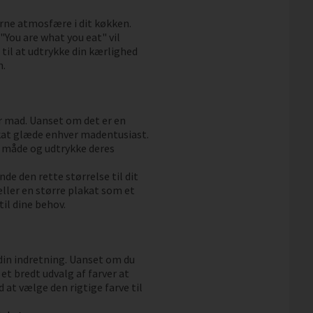
rne atmosfære i dit køkken.
You are what you eat" vil
t til at udtrykke din kærlighed
n.
er mad. Uanset om det er en
akat glæde enhver madentusiast.
d måde og udtrykke deres
inde den rette størrelse til dit
eller en større plakat som et
til dine behov.
 din indretning. Uanset om du
 et bredt udvalg af farver at
t vælge den rigtige farve til