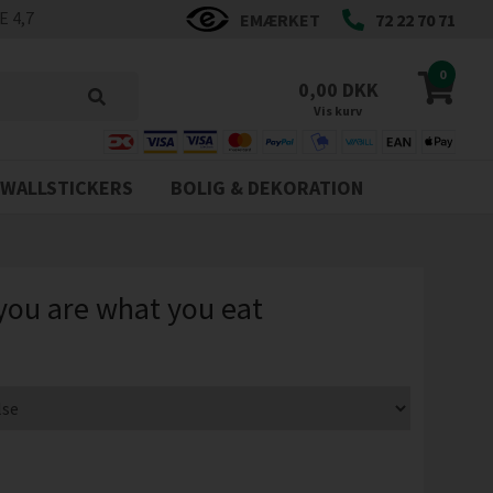
 4,7
EMÆRKET
72 22 70 71
0
0,00 DKK
Vis kurv
WALLSTICKERS
BOLIG & DEKORATION
 you are what you eat