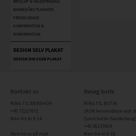
BRYLLUP & VALENTINSDAG
BARNEDÅBS PLAKATER
FØDSELSDAGE
KONFIRMATION &
NONFIRMATION
DESIGN SELV PLAKAT
DESIGN DIN EGEN PLAKAT
Kontakt os
Besøg butik
RING TIL WEBSHOP:
RING TIL BUTIK
+45 72227071
(KUN henvendelse vedr. 
Man-fre kl 9-14
fysisk butik i Sønderborg)
+45 26137654
Skriv til os på mail
Man-fre kl 9-18