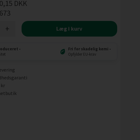
0,15
DKK
l673
+
Læg i kurv
roduceret
•
Fri for skadelig kemi
•
itet
Opfylder EU-krav
evering
dhedsgaranti
 kr
etbutik