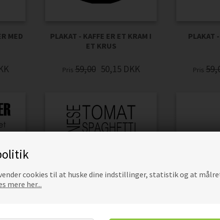
ER MED
PLAKAT - KAFFE ER ET KRAM I
PLAKAT -
ET KRUS
KK
59,00
50,15
DKK
59,
Pris
Pris
olitik
ender cookies til at huske dine indstillinger, statistik og at målre
s mere her...