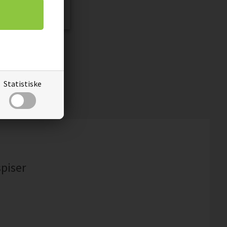
THE BEST WINE IS
H FRIENDS
00
50,15
DKK
Statistiske
spiser