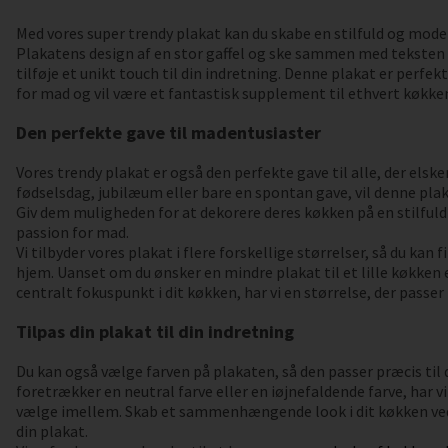
Med vores super trendy plakat kan du skabe en stilfuld og mode
Plakatens design af en stor gaffel og ske sammen med teksten "
tilføje et unikt touch til din indretning. Denne plakat er perfek
for mad og vil være et fantastisk supplement til ethvert køkke
Den perfekte gave til madentusiaster
Vores trendy plakat er også den perfekte gave til alle, der elsk
fødselsdag, jubilæum eller bare en spontan gave, vil denne pl
Giv dem muligheden for at dekorere deres køkken på en stilful
passion for mad.
Vi tilbyder vores plakat i flere forskellige størrelser, så du kan f
hjem. Uanset om du ønsker en mindre plakat til et lille køkken 
centralt fokuspunkt i dit køkken, har vi en størrelse, der passer 
Tilpas din plakat til din indretning
Du kan også vælge farven på plakaten, så den passer præcis til
foretrækker en neutral farve eller en iøjnefaldende farve, har vi
vælge imellem. Skab et sammenhængende look i dit køkken ved a
din plakat.