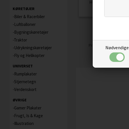
KØRETØJER
Biler & Racerbiler
Luftballoner
PLAKAT - MED
KØKKENREGLER
Bygningskøretøjer
Traktor
59,00
50,15
D
Pris
Nødvendige
Udrykningskøretøjer
Fly og Helikopter
UNIVERSET
Rumplakater
Stjernetegn
Verdenskort
ØVRIGE
Gamer Plakater
Frugt, Is & Kage
Illustration