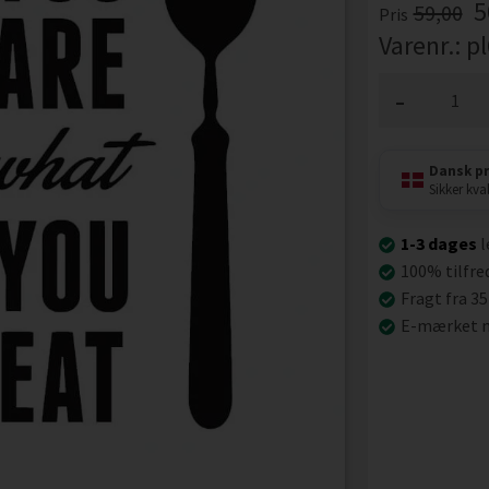
5
59,00
Pris
Varenr.:
p
-
Dansk p
Sikker kval
1-3 dages
l
100% tilfre
Fragt fra 35
E-mærket n