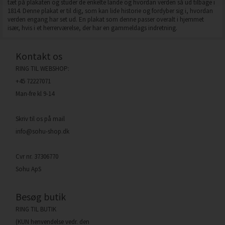
tæt på plakaten og studer de enkelte lande og hvordan verden så ud tilbage i
1814. Denne plakat er til dig, som kan lide historie og fordyber sig i, hvordan
verden engang har set ud. En plakat som denne passer overalt i hjemmet
især, hvis i et herrerværelse, der har en gammeldags indretning.
Kontakt os
RING TIL WEBSHOP:
+45 72227071
Man-fre kl 9-14
Skriv til os på mail
info@sohu-shop.dk
Cvr nr. 37306770
Sohu ApS
Besøg butik
RING TIL BUTIK
(KUN henvendelse vedr. den