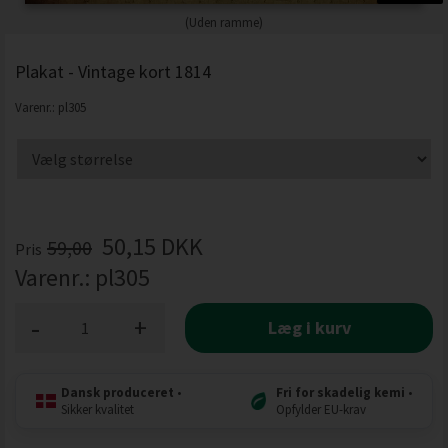
(Uden ramme)
Plakat - Vintage kort 1814
Varenr.:
pl305
50,15
DKK
59,00
Pris
Varenr.:
pl305
-
+
Læg i kurv
Dansk produceret
•
Fri for skadelig kemi
•
Sikker kvalitet
Opfylder EU-krav