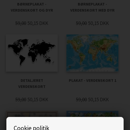
BØRNEPLAKAT -
BØRNEPLAKAT -
VERDENSKORT OG DYR
VERDENSKORT MED DYR
59,00
50,15
DKK
59,00
50,15
DKK
DETALJERET
PLAKAT - VERDENSKORT 1
VERDENSKORT
59,00
50,15
DKK
59,00
50,15
DKK
Cookie politik