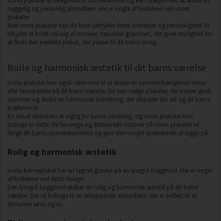
Vores plakater er velegnede til børneværelset og kan hjælpe med at skabe en
hyggelig og personlig atmosfære. Her er nogle af fordelene ved vores
plakater:
Med vores plakater kan dit barn udtrykke deres interesser og personlighed. Vi
tilbyder et bredt udvalg af motiver, herunder gravkoen, der giver mulighed for
at finde den perfekte plakat, der passer til dit barns smag.
Rolle og harmonisk æstetik til dit barns værelse
Vores plakater kan også være med til at skabe en sammenhængende tema-
eller farvepalette på dit barns værelse. Du kan vælge plakater, der passer godt
sammen og skabe en harmonisk indretning, der afspejler din stil og dit barns
præferencer.
En visuel stimulans er vigtig for børns udvikling, og vores plakater kan
bidrage til dette. De farverige og detaljerede motiver på vores plakater vil
fange dit barns opmærksomhed og give dem noget spændende at kigge på.
Rolig og harmonisk æstetik
Vores børneplakat har en tegnet gravko på en lysegrå baggrund. Her er nogle
af fordelene ved dette design:
Den lysegrå baggrund skaber en rolig og harmonisk æstetik på dit barns
værelse. Det vil bidrage til en afslappende atmosfære, der er perfekt til at
stimulere søvn og ro.