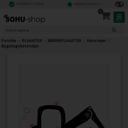
LEVERING 1-3 DAGE
FREMRAGENDE 4,7
0
Menu
Forside
›
PLAKATER
›
BØRNEPLAKATER
›
Køretøjer
›
Bygningskøretøjer