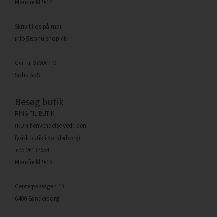
Man-fre kl 9-14
Skriv til os på mail
info@sohu-shop.dk
Cvr nr. 37306770
Sohu ApS
Besøg butik
RING TIL BUTIK
(KUN henvendelse vedr. den
fysisk butik i Sønderborg):
+45 26137654
Man-fre kl 9-18
Centerpassagen 10
6400 Sønderborg