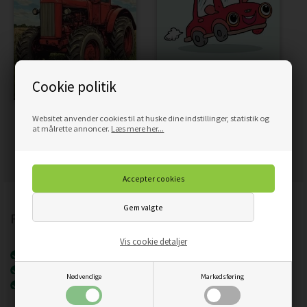
Cookie politik
Websitet anvender cookies til at huske dine indstillinger, statistik og
RØD TRAKTOR PÅ MARK -
SJOV RØD BIL -
at målrette annoncer.
Læs mere her...
PLAKAT
BØRNEPLAKAT
59,00
50,15
DKK
59,00
50,15
DKK
Flot børneplakat med tegnet gravko
Vis cookie detaljer
Flot børneplakat med tegnet gravko
Plakater til børneværelset
Nødvendige
Markedsføring
Tegnet gravko på lysegrå baggrund