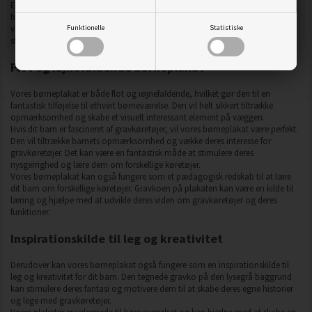
Er du på udkig efter en attraktiv og iøjnefaldende plakat til at dekorere dit
barns værelse? Vores flotte børneplakat med en tegnet gravko er det perfekte
Funktionelle
Statistiske
valg! Denne plakat vil ikke kun pynte på værelset, men også skabe et
stimulerende og fantasifuldt miljø for dit barn.
Flot og iøjnefaldende børneplakat
Vores børneplakat er både flot og iøjnefaldende, hvilket gør den til en
fantastisk tilføjelse til ethvert børneværelse. Den vil helt sikkert tiltrække
opmærksomhed og skabe et visuelt interessant element på væggen.
Hvis dit barn er fascineret af gravkøretøjer, vil vores børneplakat være perfekt.
Den vil tiltrække barnets opmærksomhed og vække deres interesse for
gravkøretøjer. Det kan være en fantastisk måde at stimulere deres
nysgerrighed og lære dem om forskellige køretøjer.
Vores børneplakat kan også fungere som et pædagogisk redskab til at lære
dit barn om forskellige køretøjer. Gravkoen på plakaten kan være en kilde til
læring og hjælpe med at udvikle deres viden om gravkøretøjer og deres
funktioner.
Inspirationskilde til leg og kreativitet
Derudover kan vores børneplakat også fungere som en inspirationskilde til
leg og kreativitet for dit barn. Den tegnede gravko på den lysegrå baggrund
kan stimulere deres fantasi og motivere dem til at skabe deres egne historier
og lege med gravkøretøjer.