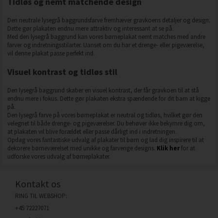
Tidløs og nemt matchende design
Den neutrale lysegrå baggrundsfarve fremhæver gravkoens detaljer og design.
Dette gør plakaten endnu mere attraktiv og interessant at se på.
Med den lysegrå baggrund kan vores børneplakat nemt matches med andre
farver og indretningsstilarter. Uanset om du har et drenge- eller pigeværelse,
vil denne plakat passe perfekt ind.
Visuel kontrast og tidløs stil
Den lysegrå baggrund skaber en visuel kontrast, der får gravkoen til at stå
endnu mere i fokus. Dette gør plakaten ekstra spændende for dit barn at kigge
på.
Den lysegrå farve på vores børneplakat er neutral og tidløs, hvilket gør den
velegnet til både drenge- og pigeværelser. Du behøver ikke bekymre dig om,
at plakaten vil blive forældet eller passe dårligt ind i indretningen.
Opdag vores fantastiske udvalg af plakater til børn og lad dig inspirere til at
dekorere børneværelset med unikke og farverige designs.
Klik her
for at
udforske vores udvalg af børneplakater.
Kontakt os
RING TIL WEBSHOP:
+45 72227071