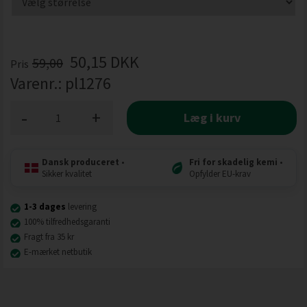
50,15
DKK
59,00
Pris
Varenr.:
pl1276
-
+
Læg i kurv
Dansk produceret
•
Fri for skadelig kemi
•
Sikker kvalitet
Opfylder EU-krav
1-3 dages
levering
100% tilfredhedsgaranti
Fragt fra 35 kr
E-mærket netbutik