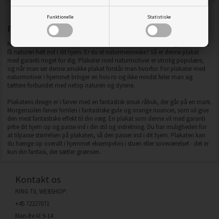
Funktionelle
Statistiske
Plakat med en råbuk i farver
Med denne skønne farve plakat med en fin lille råbuk får du muligheden for at
få naturen helt ind i dit hjem. Er du et naturmenneske? Så er denne plakat
med garanti noget for dig. Plakater med naturmotiver er utrolig populære,
og når man ser denne smukke plakat forstår man hvorfor. For plakater med
naturmotiver i hjemmet bringer en hvis ro og ikke mindst føler man sig
tættere forbundet med netop naturen og dyrene.
Plakatens design er i farver med en fantastisk smuk råbuk, der går på en mark.
Morgensolen farver himlen i fantastiske gule og orange nuancer, som vil give
den mest fantastiske effekt til din væg. En plakat som denne vil med garanti
pifte dit hjem op og passe ind i din stil og indretning. Du har muligheden for
at tilpasse størrelsen på plakaten, så den passer ind i dit hjem. Plakaten kan
du hænge op overalt i hjemmet eksempelvis i stuen eller soveværelset - det er
kun din fantasi, der sætter grænsen.
Kontakt os
RING TIL WEBSHOP:
+45 72227071
Man-fre kl 9-14