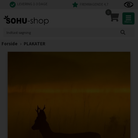
LEVERING 1-3 DAGE
FREMRAGENDE 4,7
0
Menu
Forside
›
PLAKATER