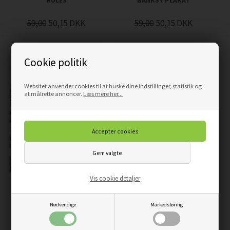
59,00
50,15
DKK
59,00
50,15
DKK
Cookie politik
Websitet anvender cookies til at huske dine indstillinger, statistik og
at målrette annoncer.
Læs mere her...
Vis cookie detaljer
PLAKAT - STRAND 5
SOLSIKKEN - PLAKAT
Nødvendige
Markedsføring
69,00
58,65
DKK
59,00
50,15
DKK