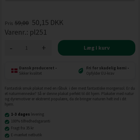
50,15
DKK
59,00
Pris
Varenr.:
pl251
-
+
Læg i kurv
Dansk produceret
•
Fri for skadelig kemi
•
Sikker kvalitet
Opfylder EU-krav
Fantastisk smuk plakat med en råbuk i den mest fantastiske morgensol. Er du
et naturmenneske? Så er denne plakat perfekt til dit hjem. Plakater med natur
og dyremotiver er ekstremt populære, da de bringer naturen helt ind i dit
hjem.
1-3 dages
levering
100% tilfredhedsgaranti
Fragt fra 35 kr
E-mærket netbutik