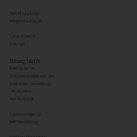
Skriv til os på mail
info@sohu-shop.dk
Cvr nr. 37306770
Sohu ApS
Besøg butik
RING TIL BUTIK
(KUN henvendelse vedr. den
fysisk butik i Sønderborg):
+45 26137654
Man-fre kl 9-18
Centerpassagen 10
6400 Sønderborg