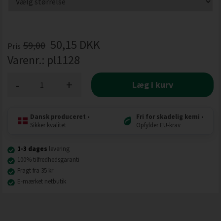
50,15
DKK
59,00
Pris
Varenr.:
pl1128
-
+
Læg i kurv
Dansk produceret
•
Fri for skadelig kemi
•
Sikker kvalitet
Opfylder EU-krav
1-3 dages
levering
100% tilfredhedsgaranti
Fragt fra 35 kr
E-mærket netbutik