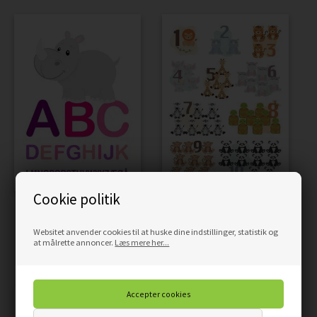
Cookie politik
LÆRINGSPLAKAT ABC MED
LÆRINGSPLAKAT TÆL TIL
NÆSEHORN
10
Websitet anvender cookies til at huske dine indstillinger, statistik og
at målrette annoncer.
Læs mere her...
59,00
50,15
DKK
59,00
50,15
DKK