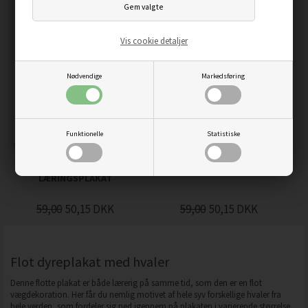
Vis cookie detaljer
Nødvendige
Markedsføring
Funktionelle
Statistiske
UGENS 7 DAGE -
VEJRET - LÆRINGSPLAKAT
LÆRINGSPLAKAT
59,00
50,15
DKK
59,00
50,15
DKK
Flot dyreplakat med hvaler
Denne flotte plakat er både lærerig på samme tid, som den er en flot
vægdekoration. Her får du nemlig motivet af hele syv forskellige hvaler fra
hele verden, som fordeler sig ned igennem på plakaten i varierende størrelse.