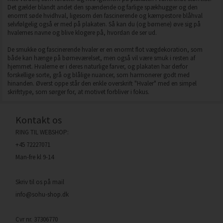
Det gælder blandt andet den spændende og farlige spækhugger og den
enormt søde hvidhval, ligesom den fascinerende og kæmpestore blåhval
selvfølgelig også er med på plakaten. Så kan du (og børnene) øve sig på
hvalernes navne og blive klogere på, hvordan de ser ud.
De smukke og fascinerende hvaler er en enormt flot vægdekoration, som
både kan hænge på børneværelset, men også vil være smuk i resten af
hjemmet. Hvalerne er i deres naturlige farver, og plakaten har derfor
forskellige sorte, grå og blålige nuancer, som harmonerer godt med
hinanden. Øverst oppe står den enkle overskrift "Hvaler" med en simpel
skrifttype, som sørger for, at motivet forbliver i fokus.
Kontakt os
RING TIL WEBSHOP:
+45 72227071
Man-fre kl 9-14
Skriv til os på mail
info@sohu-shop.dk
Cvr nr. 37306770