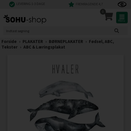
LEVERING 1-3 DAGE
FREMRAGENDE 4,7
0
Menu
Forside
›
PLAKATER
›
BØRNEPLAKATER
›
Fødsel, ABC,
Tekster
›
ABC & Læringsplakat