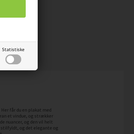
Statistiske
Her får du en plakat med
ran et vindue, og strækker
de nuancer, og den vil helt
 stilfyldt, og det elegante og
t.