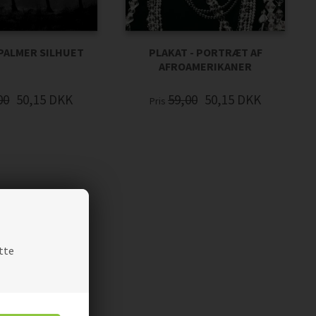
PLAKAT - PORTRÆT AF
 PALMER SILHUET
AFROAMERIKANER
59,00
50,15
DKK
00
50,15
DKK
Pris
tte