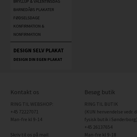
BRYLLUP & VALENTINSDAG
BARNEDÅBS PLAKATER
FØDSELSDAGE
KONFIRMATION &
NONFIRMATION
DESIGN SELV PLAKAT
DESIGN DIN EGEN PLAKAT
Kontakt os
Besøg butik
RING TIL WEBSHOP:
RING TIL BUTIK
+45 72227071
(KUN henvendelse vedr. 
Man-fre kl 9-14
fysisk butik i Sønderborg)
+45 26137654
Skriv til os på mail
Man-fre kl 9-18