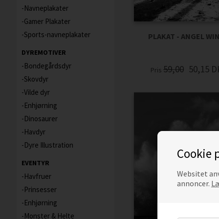
Navneplakater
Gamer Plakater
Sports-navneplakater
PLAKAT - ANGEL WI
DYREMOTIVER
Bondegårdsdyr
59,00
50,15
D
Pris
Skovdyr
Vilde dyr
Enhjørning
Dinosaurer
Havdyr
Dyre Illustration
Cookie p
EVENTYR
Websitet anv
Havfruer
annoncer.
Læ
Prinsesser
Enhjørning
Monster & Helte