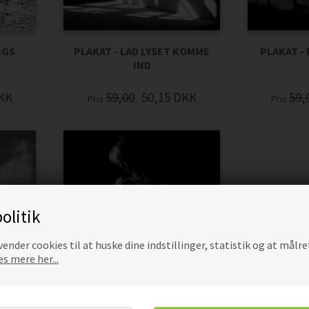
NGS
PLAKAT - LAD LYSET KOMME
PLAKAT -
IND
KK
59,00
50,15
DKK
59,
Pris
Pris
olitik
ender cookies til at huske dine indstillinger, statistik og at målre
s mere her...