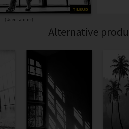
TILBUD
(Uden ramme)
Alternative produ