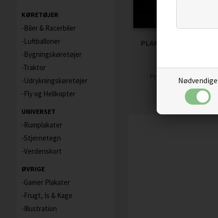
KØRETØJER
Biler & Racerbiler
Luftballoner
PLAKAT - THE LIGHT
Bygningskøretøjer
Traktor
59,00
50,15
D
Pris
Nødvendige
Udrykningskøretøjer
Fly og Helikopter
UNIVERSET
Rumplakater
Stjernetegn
Verdenskort
ØVRIGE
Gamer Plakater
Frugt, Is & Kage
Illustration