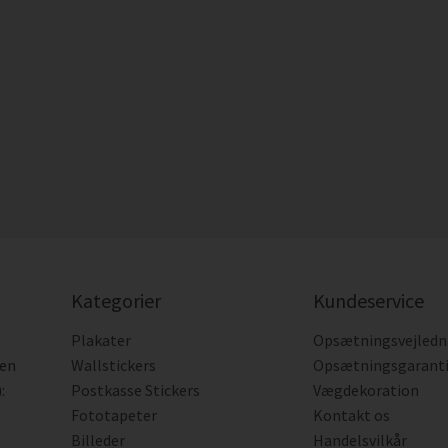
Kategorier
Kundeservice
Plakater
Opsætningsvejledn
den
Wallstickers
Opsætningsgarant
:
Postkasse Stickers
Vægdekoration
Fototapeter
Kontakt os
Billeder
Handelsvilkår