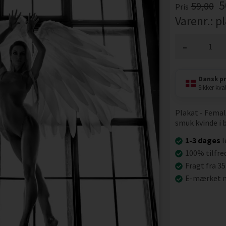
5
59,00
Pris
Varenr.:
p
-
Dansk p
Sikker kval
Plakat - Female
smuk kvinde i b
1-3 dages
l
100% tilfre
Fragt fra 35
E-mærket n