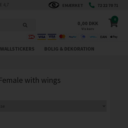
 4,7
EMÆRKET
72 22 70 71
0
0,00 DKK
Vis kurv
WALLSTICKERS
BOLIG & DEKORATION
 Female with wings