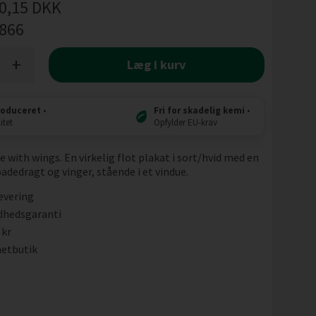
0,15
DKK
l866
+
Læg i kurv
roduceret
•
Fri for skadelig kemi
•
itet
Opfylder EU-krav
 with wings. En virkelig flot plakat i sort/hvid med en
adedragt og vinger, stående i et vindue.
evering
dhedsgaranti
 kr
etbutik