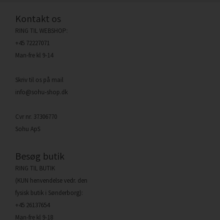
Kontakt os
RING TIL WEBSHOP:
+45 72227071
Man-fre kl 9-14
Skriv til os på mail
info@sohu-shop.dk
Cvr nr. 37306770
Sohu ApS
Besøg butik
RING TIL BUTIK
(KUN henvendelse vedr. den
fysisk butik i Sønderborg):
+45 26137654
Man-fre kl 9-18