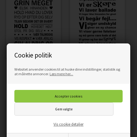
Cookie politik
PLAKAT - GODE
PLAKAT - HUSREGLER I
Websitet anvender cookies til at huske dine indstillinger, statistik og
HUSREGLER
VORES HUS
at målrette annoncer.
Læs mere her...
59,00
50,15
DKK
59,00
50,15
DKK
Vis cookie detaljer