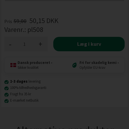
50,15
DKK
59,00
Pris
Varenr.:
pl508
-
+
Læg i kurv
Dansk produceret
•
Fri for skadelig kemi
•
Sikker kvalitet
Opfylder EU-krav
1-3 dages
levering
100% tilfredhedsgaranti
Fragt fra 35 kr
E-mærket netbutik