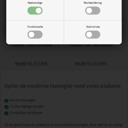
Nødvendige
Markedsføring
Funktionelle
Statistiske
PLAKAT - I DETTE HJEM
PLAKAT - IN THIS HOUSE
59,00
50,15
DKK
59,00
50,15
DKK
Oplev de moderne husregler med vores plakater
Modne husregler
Til den kærlige familie
Forskellige skrifttyper
Vil du gerne have en plakat med de moderne husregler, så er det her et oplagt