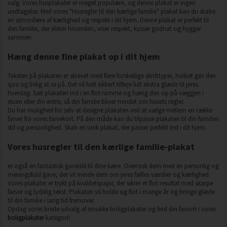
valg. Vores husplakater er meget populære, og denne plakat er ingen
undtagelse. Med vores "Husregler til den kærlige familie" plakat kan du skabe
en atmosfære af kærlighed og respekt i dit hjem. Denne plakat er perfekt til
den familie, der elsker hinanden, viser respekt, kysser godnat og hygger
sammen.
Hæng denne fine plakat op i dit hjem
Teksten på plakaten er skrevet med flere forskellige skrifttyper, hvilket gør den
sjov og livlig at se på. Det vil helt sikkert tilføje lidt ekstra glæde til jeres
hverdag. Sæt plakaten ind i en flot ramme og hæng den op på væggen i
stuen eller din entre, så din familie bliver mindet om husets regler.
Du har mulighed for selv at designe plakaten ved at vælge mellem en række
farver fra vores farvekort. På den måde kan du tilpasse plakaten til din families
stil og personlighed. Skab en unik plakat, der passer perfekt ind i dit hjem.
Vores husregler til den kærlige familie-plakat
er også en fantastisk gaveidé til dine kære. Overrask dem med en personlig og
meningsfuld gave, der vil minde dem om jeres fælles værdier og kærlighed.
Vores plakater er trykt på kvalitetspapir, der sikrer et flot resultat med skarpe
farver og tydelig tekst. Plakaten vil holde sig flot i mange år og bringe glæde
til din familie i lang tid fremover.
Opdag vores brede udvalg af smukke boligplakater og find din favorit i vores
boligplakater
kategori!