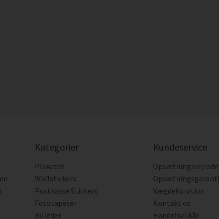
Kategorier
Kundeservice
Plakater
Opsætningsvejledn
den
Wallstickers
Opsætningsgarant
:
Postkasse Stickers
Vægdekoration
Fototapeter
Kontakt os
Billeder
Handelsvilkår