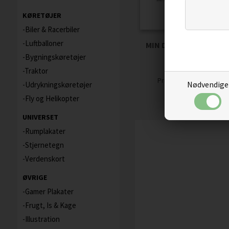
KØRETØJER
Biler & Racerbiler
Luftballoner
MIN DAGPLEJEMOR LY
HJERTE PLAKAT
Bygningskøretøjer
Traktor
69,00
58,65
D
Pris
Nødvendige
Udrykningskøretøjer
Fly og Helikopter
UNIVERSET
Rumplakater
Stjernetegn
Verdenskort
ØVRIGE
Gamer Plakater
Frugt, Is & Kage
Illustration