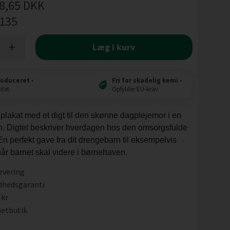
8,65
DKK
l135
+
Læg i kurv
roduceret
•
Fri for skadelig kemi
•
itet
Opfylder EU-krav
 plakat med et digt til den skønne dagplejemor i en
n. Digtet beskriver hverdagen hos den omsorgsfulde
n perfekt gave fra dit drengebarn til eksempelvis
år barnet skal videre i børnehaven.
evering
dhedsgaranti
 kr
etbutik