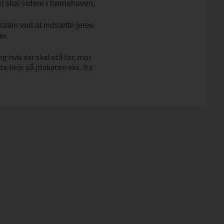
t skal videre i børnehaven.
katen ved at indsætte jeres
er.
g hvis der skal stå far, mor
ste linje på plakaten eks.
fra