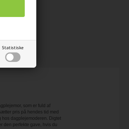
Statistiske
agplejemor, som er fuld af
ætter pris på hendes tid med
ag hos dagplejemoderen. Digtet
er den perfekte gave, hvis du