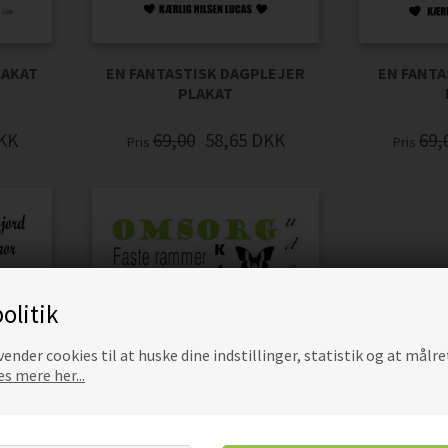
LAKAT
EN FANTASTISK DAGPLEJER
EN FANT
PLAKAT
KK
69,00
58,65
DKK
69,
Pris
Pris
olitik
ender cookies til at huske dine indstillinger, statistik og at målre
s mere her...