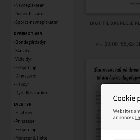
Navneplakater
Gamer Plakater
Sports-navneplakater
DIGT TIL DAGPLEJE P
DYREMOTIVER
Bondegårdsdyr
69,00
58,65
D
Pris
Skovdyr
Vilde dyr
Enhjørning
Dinosaurer
Havdyr
Dyre Illustration
Cookie p
EVENTYR
Websitet anv
Havfruer
annoncer.
Læ
Prinsesser
Enhjørning
Monster & Helte