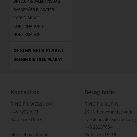
BRYLLUP & VALENTINSDAG
BARNEDÅBS PLAKATER
FØDSELSDAGE
KONFIRMATION &
NONFIRMATION
DESIGN SELV PLAKAT
DESIGN DIN EGEN PLAKAT
Kontakt os
Besøg butik
RING TIL WEBSHOP:
RING TIL BUTIK
+45 72227071
(KUN henvendelse vedr. 
Man-fre kl 9-14
fysisk butik i Sønderborg)
+45 26137654
Skriv til os på mail
Man-fre kl 9-18