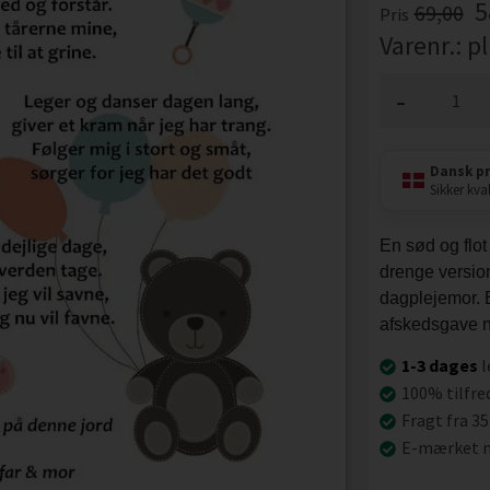
5
69,00
Pris
Varenr.:
p
-
Dansk p
Sikker kval
En sød og flot
drenge versio
dagplejemor. E
afskedsgave n
1-3 dages
l
100% tilfre
Fragt fra 35
E-mærket n