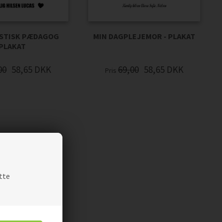
ASTISK PÆDAGOG
MIN DAGPLEJEMOR - PLAKAT
PLAKAT
00
58,65
DKK
69,00
58,65
DKK
Pris
tte